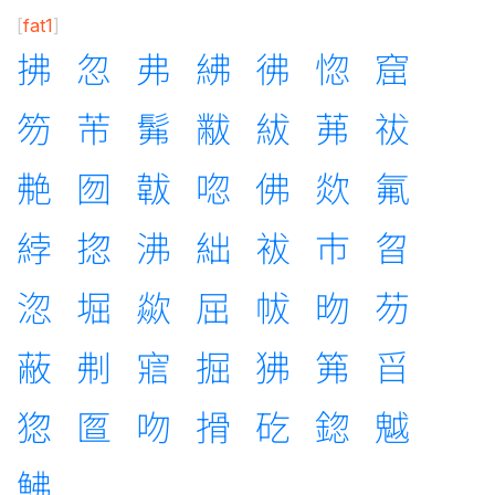
[
fat1
]
拂
忽
弗
紼
彿
惚
窟
笏
芾
髴
黻
紱
茀
祓
艴
囫
韍
唿
佛
欻
氟
綍
㧾
沸
絀
袚
巿
曶
淴
堀
歘
屈
帗
昒
芴
蔽
刜
寣
掘
狒
笰
㸓
㺀
匫
吻
搰
矻
鍃
魆
鮄