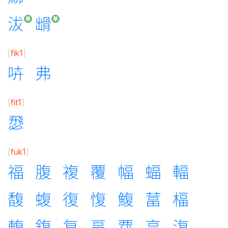
沷
𩨳
[
fik1
]
𠱥
弗
[
fit1
]
𢞵
[
fuk1
]
福
腹
複
覆
幅
蝠
輻
馥
蝮
復
愎
鰒
葍
楅
輹
鍑
复
畐
覄
畗
𣸪