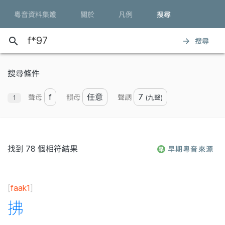
粵音資料集叢
關於
凡例
搜尋
search
搜尋
arrow_forward
搜尋條件
f
任意
7
聲母
韻母
聲調
(九聲)
找到 78 個相符結果
早期粵音來源
[
faak1
]
拂