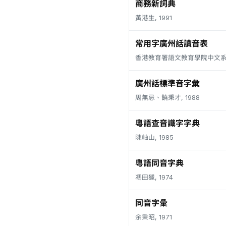
商務新詞典
黃港生, 1991
常用字廣州話讀音表
香港教育署語文教育學院中文系, 
廣州話標準音字彙
周無忌、饒秉才, 1988
粵語查音識字字典
陳岫山, 1985
粵語同音字典
馮田獵, 1974
同音字彙
余秉昭, 1971