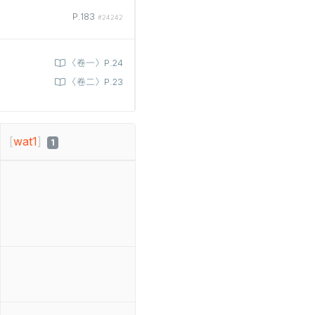
P.183
#24242
〈卷一〉P.24
〈卷二〉P.23
[
wat1
]
1