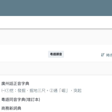
粵語讀音
時
廣州話正音字典
㈠①挖：發掘．掘地三尺。②通「崛」，突起
粵語同音字典(增訂本)
商務新詞典