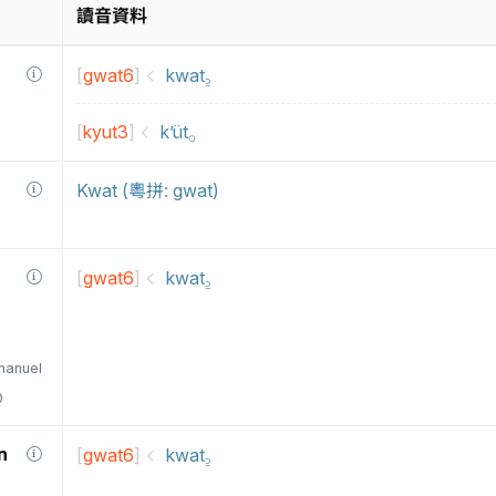
讀音資料
[
gwat6
]
kwat꜇
[
kyut3
]
k’üt⸰
Kwat (粵拼: gwat)
[
gwat6
]
kwat꜇
manuel
0
n
[
gwat6
]
kwat꜇