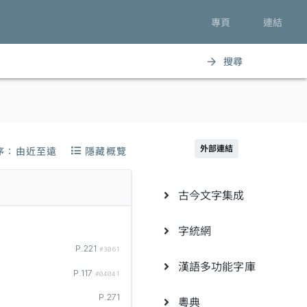
專頁
連結
搜尋
arrow_forward
外部連結
序：由近至遠
隱藏概覽
古今文字集成
字統網
P.221
#3061
漢語多功能字庫
P.117
#04041
P.271
粵典