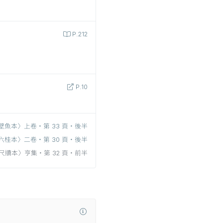
P.212
P.10
壁魚本〉上卷‧第 33 頁‧後半
六桂本〉二卷‧第 30 頁‧後半
尺牘本〉亨集‧第 32 頁‧前半