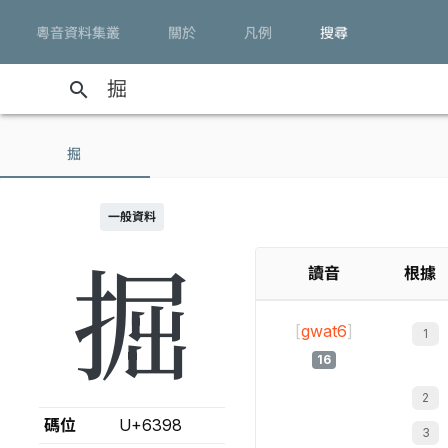
粵音資料集叢
關於
凡例
搜尋
search
掘
一般資料
掘
讀音
根據
[
gwat6
]
16
碼位
U+6398