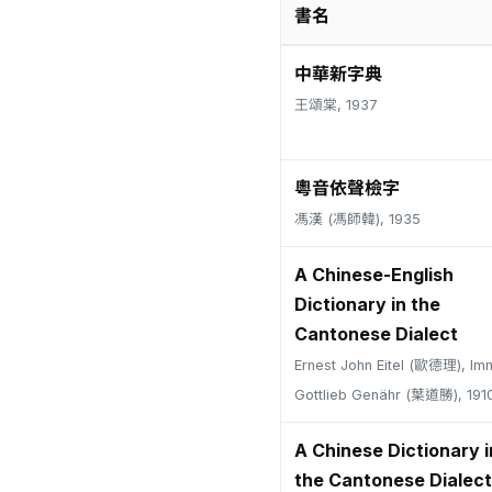
書名
中華新字典
王頌棠, 1937
粵音依聲檢字
馮漢 (馮師韓), 1935
A Chinese-English
Dictionary in the
Cantonese Dialect
Ernest John Eitel (歐德理), Im
Gottlieb Genähr (葉道勝), 191
A Chinese Dictionary i
the Cantonese Dialect