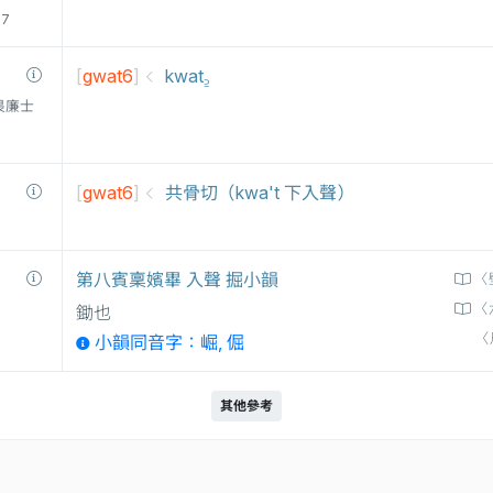
77
[
gwat6
]
kwat꜇
衛三畏廉士
[
gwat6
]
共骨切（kwa't 下入聲）
第八賓稟嬪畢 入聲 掘小韻
〈
〈
鋤也
〈
小韻同音字：崛, 倔
其他參考