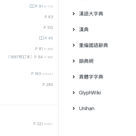
P.91
#1570
漢語大字典
P.63
P.102
漢典
P.45
重編國語辭典
P.81
#1800
〈1997修訂本〉P.94
#1800
韻典網
P.183
#24242
異體字字典
P.280
GlyphWiki
Unihan
P.221
#3061