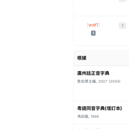
[
wat1
]
1
根據
廣州話正音字典
詹伯慧主編, 2007 (2004)
粵語同音字典(增訂本)
馮田獵, 1996