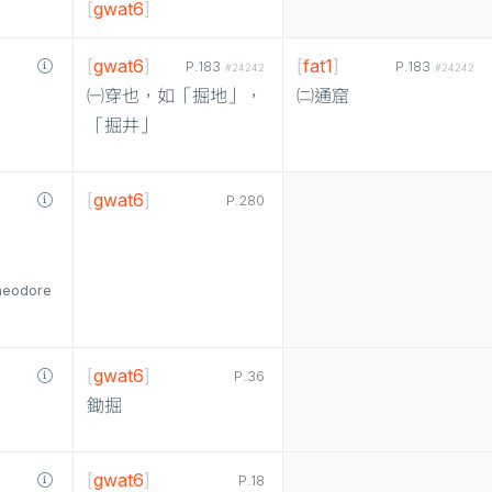
[
gwat6
]
[
gwat6
]
[
fat1
]
P.183
P.183
#24242
#24242
㈠穿也，如「掘地」，
㈡通窟
「掘井」
[
gwat6
]
P.280
heodore
[
gwat6
]
P.36
鋤掘
[
gwat6
]
P.18