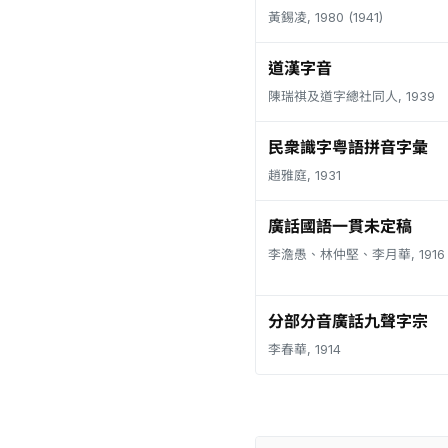
黃錫凌, 1980 (1941)
道漢字音
陳瑞祺及道字總社同人, 1939
民衆識字粤語拼音字彙
趙雅庭, 1931
廣話國語一貫未定稿
李澹愚、林仲堅、李月華, 1916
分部分音廣話九聲字宗
李春華, 1914