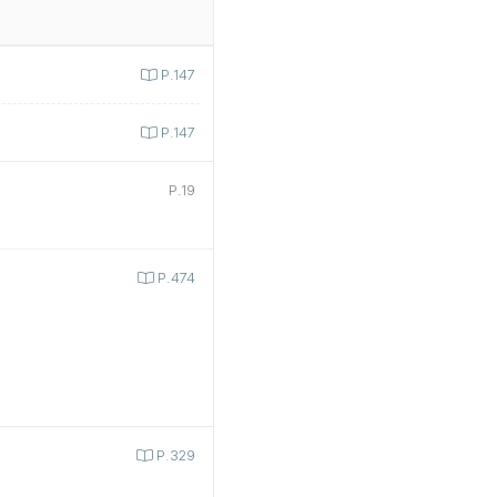
P.147
P.147
P.19
P.474
P.329