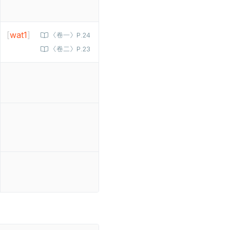
[
wat1
]
〈卷一〉P.24
〈卷二〉P.23