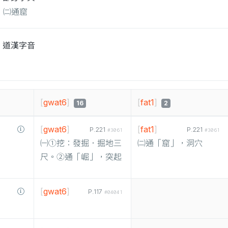
㈡通窟
道漢字音
[
gwat6
]
[
fat1
]
16
2
[
gwat6
]
[
fat1
]
P.221
P.221
#3061
#3061
㈠①挖：發掘．掘地三
㈡通「窟」，洞穴
尺。②通「崛」，突起
[
gwat6
]
P.117
#04041