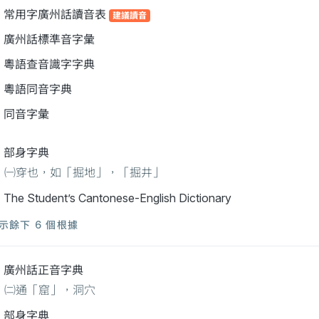
常用字廣州話讀音表
建議讀音
廣州話標準音字彙
粵語查音識字字典
粵語同音字典
同音字彙
部身字典
㈠穿也，如「掘地」，「掘井」
The Student’s Cantonese-English Dictionary
示餘下 6 個根據
廣州話正音字典
㈡通「窟」，洞穴
部身字典