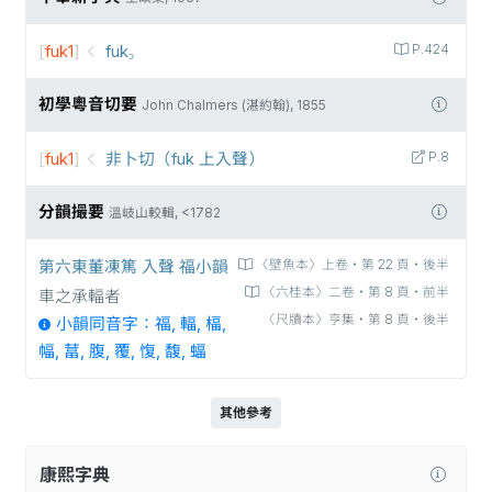
[
fuk1
]
fuk꜆
P.424
初學粵音切要
John Chalmers (湛約翰), 1855
[
fuk1
]
非卜切（fuk 上入聲）
P.8
分韻撮要
溫岐山較輯, <1782
第六東董凍篤 入聲 福小韻
〈壁魚本〉上卷‧第 22 頁‧後半
〈六桂本〉二卷‧第 8 頁‧前半
車之承輻者
〈尺牘本〉亨集‧第 8 頁‧後半
小韻同音字：福, 輻, 楅,
幅, 葍, 腹, 覆, 愎, 馥, 蝠
其他參考
康熙字典