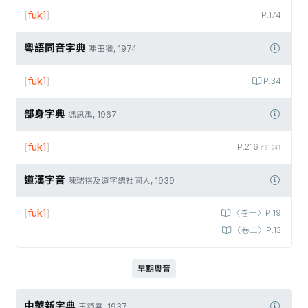
[
fuk1
]
P.174
粵語同音字典
馮田獵, 1974
[
fuk1
]
P.34
部身字典
馮思禹, 1967
[
fuk1
]
P.216
#31241
道漢字音
陳瑞祺及道字總社同人, 1939
[
fuk1
]
〈卷一〉P.19
〈卷二〉P.13
早期粵音
中華新字典
王頌棠, 1937