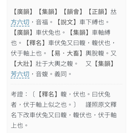
【廣韻】
【集韻】
【韻會】
【正韻】
𠀤
方六切
，音福。
【說文】
車下縛也。
【廣韻】
車伏兔也。
【集韻】
車軸縛
也。
【釋名】
車伏兔又曰輹，輹伏也，
伏于軸上也。
【易．大畜】
輿脫輹。又
【大壯】
壯于大輿之輹。 又
【集韻】
芳六切
，音蝮。義同。
考證：〔
【釋名】
輹，伏也。曰伏兔
者，伏于軸上似之也。〕 謹照原文釋
名下改車伏兔又曰輹，輹伏也，伏于軸
上也。