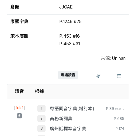
倉頡
JJOAE
康熙字典
P.1246 #25
宋本廣韻
P.453 #16
P.453 #31
來源: Unihan
粵語讀音
讀音
根據
[
fuk1
]
粵語同音字典(增訂本)
P.89
#03012
6
商務新詞典
P.685
廣州話標準音字彙
P.174