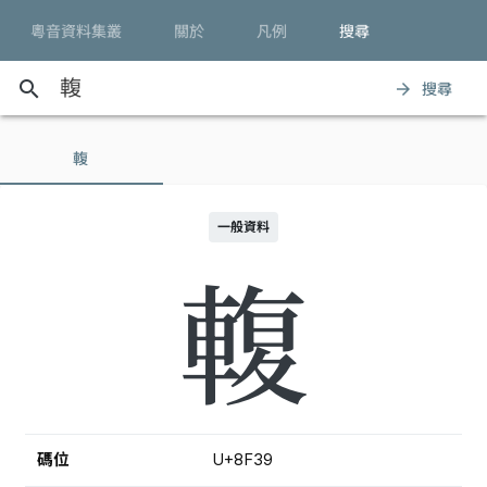
粵音資料集叢
關於
凡例
搜尋
search
搜尋
arrow_forward
輹
一般資料
輹
碼位
U+8F39