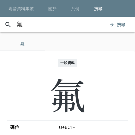
粵音資料集叢
關於
凡例
搜尋
search
搜尋
arrow_forward
氟
一般資料
氟
碼位
U+6C1F