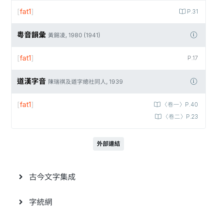
[
fat1
]
P.31
粵音韻彙
黃錫凌, 1980 (1941)
[
fat1
]
P.17
道漢字音
陳瑞祺及道字總社同人, 1939
[
fat1
]
〈卷一〉P.40
〈卷二〉P.23
外部連結
古今文字集成
字統網