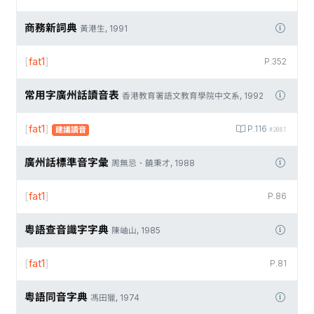
商務新詞典
黃港生, 1991
[
fat1
]
P.352
常用字廣州話讀音表
香港教育署語文教育學院中文系, 1992
[
fat1
]
P.116
建議讀音
#2081
廣州話標準音字彙
周無忌、饒秉才, 1988
[
fat1
]
P.86
粵語查音識字字典
陳岫山, 1985
[
fat1
]
P.81
粵語同音字典
馮田獵, 1974