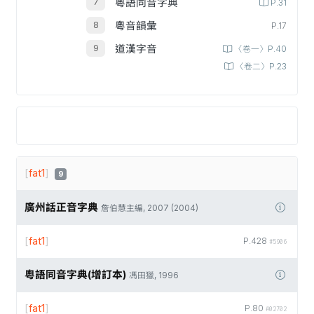
粵語同音字典
P.31
粵音韻彙
P.17
道漢字音
〈卷一〉P.40
〈卷二〉P.23
[
fat1
]
9
廣州話正音字典
詹伯慧主編, 2007 (2004)
[
fat1
]
P.428
#5906
粵語同音字典(增訂本)
馮田獵, 1996
[
fat1
]
P.80
#02702