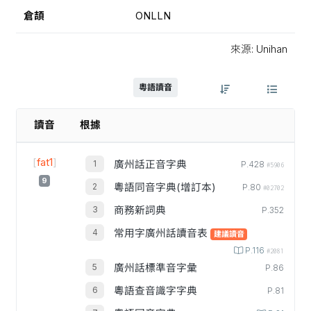
倉頡
ONLLN
來源: Unihan
粵語讀音
讀音
根據
[
fat1
]
廣州話正音字典
P.428
#5906
9
粵語同音字典(增訂本)
P.80
#02702
商務新詞典
P.352
常用字廣州話讀音表
建議讀音
P.116
#2081
廣州話標準音字彙
P.86
粵語查音識字字典
P.81