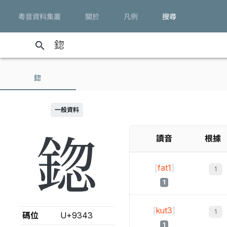
粵音資料集叢
關於
凡例
搜尋
search
鍃
一般資料
鍃
讀音
根據
[
fat1
]
1
[
kut3
]
碼位
U+9343
1