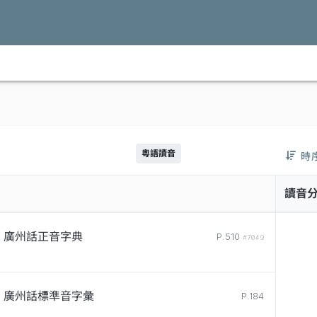
粵語讀音
時
讀音
廣州話正音字典
P.510
#7049
廣州話標準音字彙
P.184