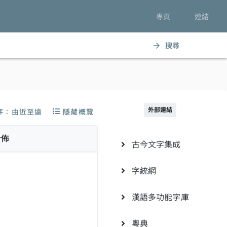
專頁
連結
搜尋
arrow_forward
外部連結
序：由近至遠
隱藏概覽
分佈
古今文字集成
字統網
漢語多功能字庫
粵典