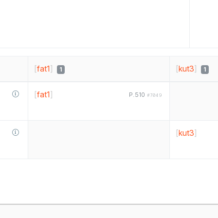
[
fat1
]
[
kut3
]
1
1
[
fat1
]
P.510
#7049
[
kut3
]