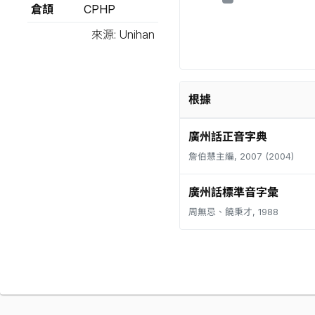
倉頡
CPHP
來源: Unihan
根據
廣州話正音字典
詹伯慧主編, 2007 (2004)
廣州話標準音字彙
周無忌、饒秉才, 1988