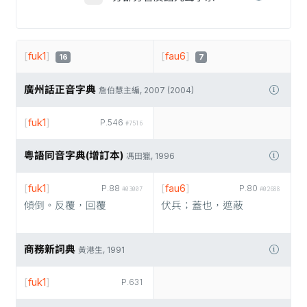
[
fuk1
]
[
fau6
]
16
7
廣州話正音字典
詹伯慧主編, 2007 (2004)
[
fuk1
]
P.546
#7516
粵語同音字典(增訂本)
馮田獵, 1996
[
fuk1
]
[
fau6
]
P.88
P.80
#03007
#02688
傾倒。反覆，回覆
伏兵；蓋也，遮蔽
商務新詞典
黃港生, 1991
[
fuk1
]
P.631