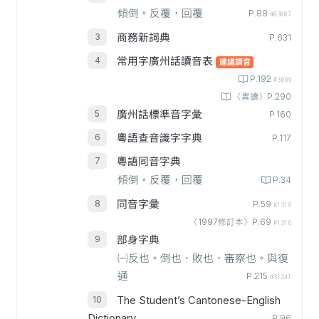
傾倒。反覆，回覆
P.88
#03007
商務新詞典
P.631
常用字廣州話讀音表
建議讀音
P.192
#3699
〈異讀〉P.290
廣州話標準音字彙
P.160
粵語查音識字字典
P.117
粵語同音字典
傾倒。反覆，回覆
P.34
同音字彙
P.59
#1316
〈1997修訂本〉P.69
#1316
部身字典
㈠反也。倒也，敗也，審察也。與復
通
P.215
#31241
The Student’s Cantonese-English
Dictionary
P.96