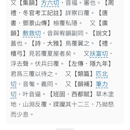
又
【集韻】
方六切
，音福。審也。
【周
禮．冬官考工記註】
詳察曰覆。
【唐
書．鄧景山傳】
檢覆私隱。 又
【廣
韻】
敷救切
，音與宥韻副同。
【說文】
蓋也。
【詩．大雅】
鳥覆翼之。
【禮．
檀弓】
見若覆夏屋者矣。 又
扶富切
，
浮去聲。伏兵曰覆。
【左傳．隱九年】
君爲三覆以待之。 又
【類篇】
匹北
切
，音𠣾。義同。 又
【韻補】
筆力
切
，叶音逼。
【班固．西都賦】
草木塗
地，山淵反覆。蹂躪其十二三，乃拗怒
而少息。