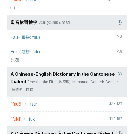
㈡
粵音依聲檢字
馮漢 (馮師韓), 1935
Fau (粵拼: fau)
P.8
Fuk (粵拼: fuk)
P.8
反覆
A Chinese-English Dictionary in the Cantonese
Dialect
Ernest John Eitel (歐德理), Immanuel Gottlieb Genähr
(葉道勝), 1910
[
fau6
]
fau꜅
P.139
[
fuk1
]
fuk꜆
P.167
A Chinese Dictionary in the Cantonese Dialect