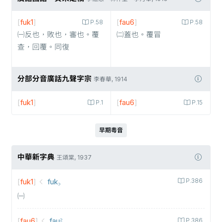
[
fuk1
]
[
fau6
]
P.58
P.58
㈠反也，敗也，審也。覆
㈡蓋也。覆冒
查，回覆。同復
分部分音廣話九聲字宗
李春華, 1914
[
fuk1
]
[
fau6
]
P.1
P.15
早期粵音
中華新字典
王頌棠, 1937
[
fuk1
]
fuk꜆
P.386
㈠
[
fau6
]
fau꜅
P.386