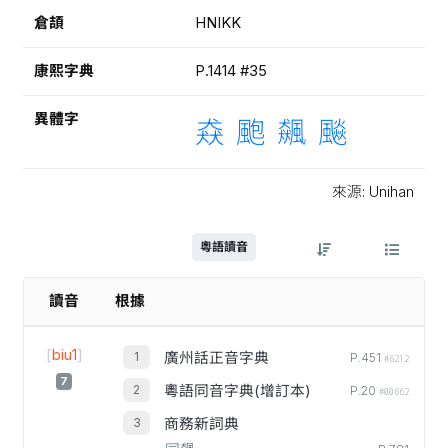
倉頡
HNIKK
康熙字典
P.1414 #35
異體字
猋
颮
飆
飈
來源: Unihan
粵語讀音
讀音
根據
[
biu1
]
廣州話正音字典
P.451
#6212
7
粵語同音字典(增訂本)
P.20
#00662
商務新詞典