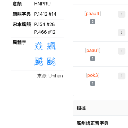
倉頡
HNPRU
[
paau4
]
康熙字典
P.1412 #14
2
宋本廣韻
P.154 #28
P.466 #12
異體字
猋
飆
[
paau1
]
飇
飈
1
[
pok3
]
來源: Unihan
1
根據
廣州話正音字典