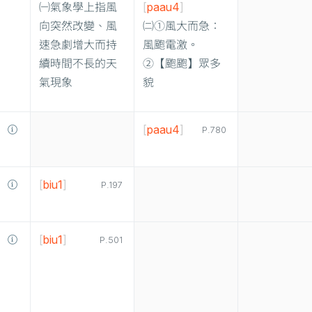
㈠氣象學上指風
[
paau4
]
向突然改變、風
㈡①風大而急：
速急劇增大而持
風颮電激。
續時間不長的天
②【颮颮】眾多
氣現象
貌
[
paau4
]
P.780
[
biu1
]
P.197
[
biu1
]
P.501