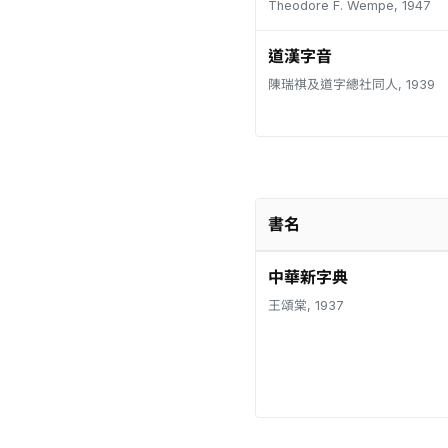
Theodore F. Wempe, 1947
道漢字音
陳瑞祺及道字總社同人, 1939
書名
中華新字典
王頌棠, 1937