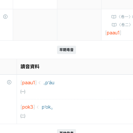
〈卷一〉P
〈卷二〉P
[
paau1
]
早期粵音
讀音資料
[
paau1
]
꜀p’áu
㈠
[
pok3
]
p’ok⸰
㈡