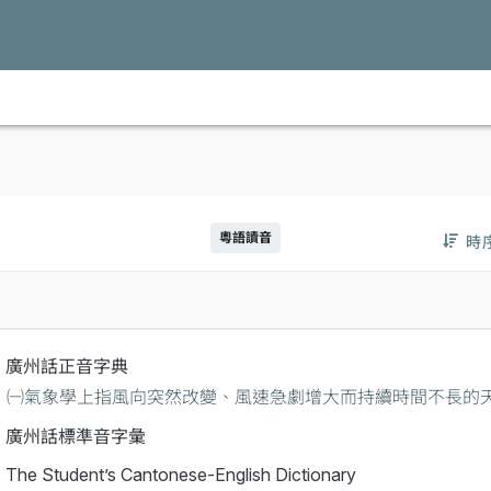
粵語讀音
時
廣州話正音字典
㈠氣象學上指風向突然改變、風速急劇增大而持續時間不長的
廣州話標準音字彙
The Student’s Cantonese-English Dictionary