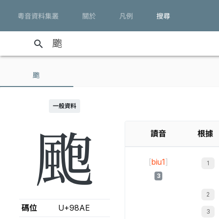
粵音資料集叢
關於
凡例
搜尋
search
颮
一般資料
颮
讀音
根據
[
biu1
]
3
碼位
U+98AE