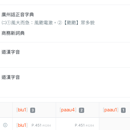
廣州話正音字典
㈡①風大而急：風颮電激。②【颮颮】眾多貌
商務新詞典
道漢字音
道漢字音
[
biu1
]
[
paau4
]
[
paau1
]
3
2
1
[
biu1
]
P.451
P.451
#6204
#6204