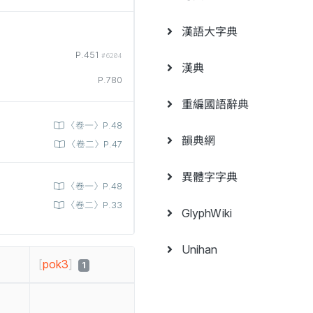
漢語大字典
P.451
#6204
漢典
P.780
重編國語辭典
〈卷一〉P.48
韻典網
〈卷二〉P.47
異體字字典
〈卷一〉P.48
〈卷二〉P.33
GlyphWiki
Unihan
[
pok3
]
1