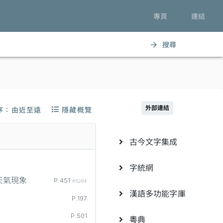
專頁
連結
搜尋
arrow_forward
外部連結
序：由近至遠
隱藏概覽
古今文字集成
字統網
天氣現象
P.451
#6204
漢語多功能字庫
P.197
P.501
粵典