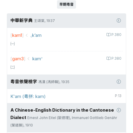
早期粵音
中華新字典
王頌棠, 1937
[
kam1
]
꜀k’am
P.380
㈠
[
gam3
]
kam꜄
P.380
㈡
粵音依聲檢字
馮漢 (馮師韓), 1935
K'am (粵拼: kam)
P.13
A Chinese-English Dictionary in the Cantonese
Dialect
Ernest John Eitel (歐德理), Immanuel Gottlieb Genähr
(葉道勝), 1910