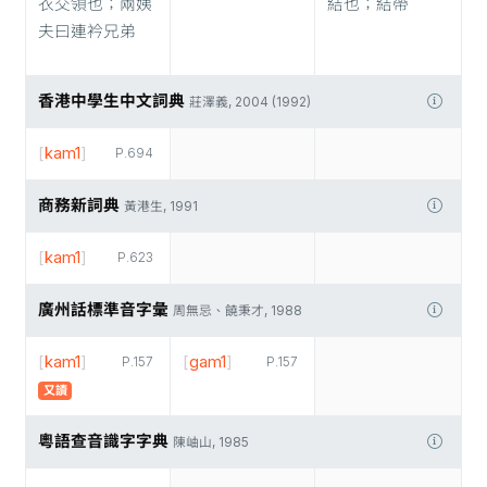
衣交領也；兩姨
結也；結帶
夫曰連衿兄弟
香港中學生中文詞典
莊澤義, 2004 (1992)
[
kam1
]
P.694
商務新詞典
黃港生, 1991
[
kam1
]
P.623
廣州話標準音字彙
周無忌、饒秉才, 1988
[
kam1
]
[
gam1
]
P.157
P.157
又讀
粵語查音識字字典
陳岫山, 1985