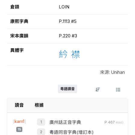
倉頡
LOIN
康熙字典
P.1113 #5
宋本廣韻
P.220 #3
異體字
紟
襟
來源: Unihan
粵語讀音
讀音
根據
[
kam1
]
廣州話正音字典
P.467
#6443
15
粵語同音字典(增訂本)