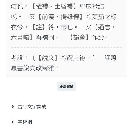
結也。
【儀禮．士昏禮】
母施衿結
帨。 又
【前漢．揚雄傳】
衿芰茄之緣
衣兮。
【註】
衿，帶也。 又
【通志．
六書略】
與襟同。
【韻會】
作紟。
考證：〔
【說文】
衿謂之袸。〕 謹照
原書說文改爾雅。
外部連結
古今文字集成
字統網