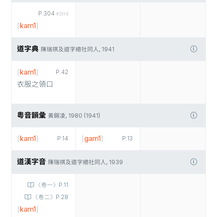
P.304
#3514
[
kam1
]
道字典
陳瑞祺及道字總社同人, 1941
[
kam1
]
P.42
衣服之領口
粵音韻彙
黃錫凌, 1980 (1941)
[
kam1
]
[
gam1
]
P.14
P.13
道漢字音
陳瑞祺及道字總社同人, 1939
〈卷一〉P.11
〈卷二〉P.28
[
kam1
]