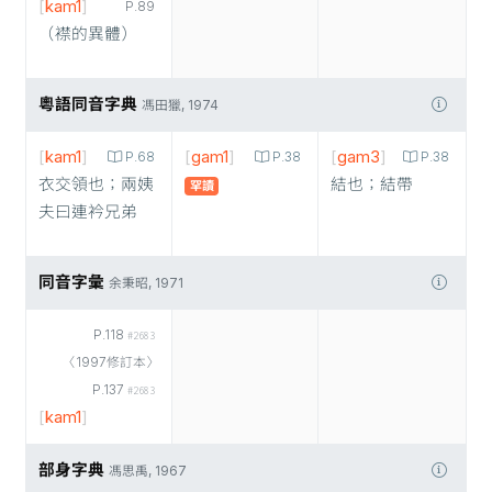
[
kam1
]
P.89
（襟的異體）
粵語同音字典
馮田獵, 1974
[
kam1
]
[
gam1
]
[
gam3
]
P.68
P.38
P.38
衣交領也；兩姨
結也；結帶
罕讀
夫曰連衿兄弟
同音字彙
余秉昭, 1971
P.118
#2683
〈1997修訂本〉
P.137
#2683
[
kam1
]
部身字典
馮思禹, 1967