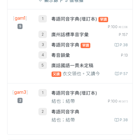
顯示餘下 5 個根據
[
gam1
]
粵語同音字典(增訂本)
罕讀
5
P.100
#03398
廣州話標準音字彙
P.157
粵語同音字典
P.38
罕讀
粵音韻彙
P.13
廣話國語一貫未定稿
衣交領也。又讀今
P.57
又讀
[
gam3
]
粵語同音字典(增訂本)
2
結也；結帶
P.100
#03415
粵語同音字典
結也；結帶
P.38