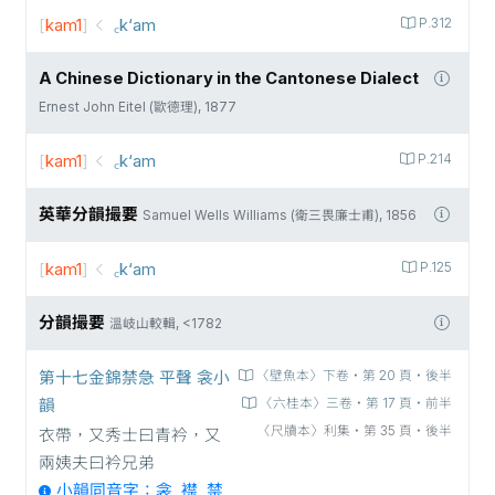
[
kam1
]
꜀k‘am
P.312
A Chinese Dictionary in the Cantonese Dialect
Ernest John Eitel (歐德理), 1877
[
kam1
]
꜀k‘am
P.214
英華分韻撮要
Samuel Wells Williams (衛三畏廉士甫), 1856
[
kam1
]
꜀k‘am
P.125
分韻撮要
溫岐山較輯, <1782
第十七金錦禁急 平聲 衾小
〈壁魚本〉下卷‧第 20 頁‧後半
韻
〈六桂本〉三卷‧第 17 頁‧前半
〈尺牘本〉利集‧第 35 頁‧後半
衣帶，又秀士曰青衿，又
兩姨夫曰衿兄弟
小韻同音字：衾, 襟, 禁