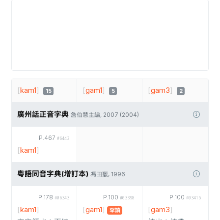
[
kam1
]
[
gam1
]
[
gam3
]
15
5
2
廣州話正音字典
詹伯慧主編, 2007 (2004)
P.467
#6443
[
kam1
]
粵語同音字典(增訂本)
馮田獵, 1996
P.178
P.100
P.100
#06343
#03398
#03415
[
kam1
]
[
gam1
]
[
gam3
]
罕讀