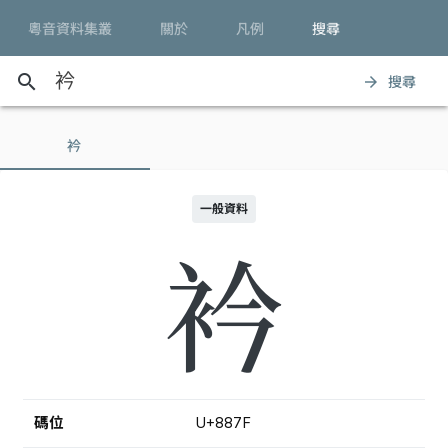
粵音資料集叢
關於
凡例
搜尋
search
搜尋
arrow_forward
衿
一般資料
衿
碼位
U+887F