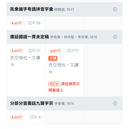
民衆識字粤語拼音字彙
趙雅庭, 1931
[
kam1
]
P.56
廣話國語一貫未定稿
李澹愚、林仲堅、李月華, 1916
[
kam1
]
[
gam1
]
P.57
P.57
衣交領也。又讀
又讀
今
衣交領也。又讀
今
讀音據原文
校訂註
釋義補上
分部分音廣話九聲字宗
李春華, 1914
[
kam1
]
P.9