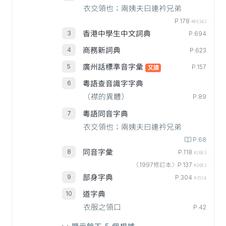
衣交領也；兩姨夫曰連衿兄弟
P.178
#06343
香港中學生中文詞典
P.694
商務新詞典
P.623
廣州話標準音字彙
P.157
又讀
粵語查音識字字典
（襟的異體）
P.89
粵語同音字典
衣交領也；兩姨夫曰連衿兄弟
P.68
同音字彙
P.118
#2683
〈1997修訂本〉P.137
#2683
部身字典
P.304
#3514
道字典
衣服之領口
P.42