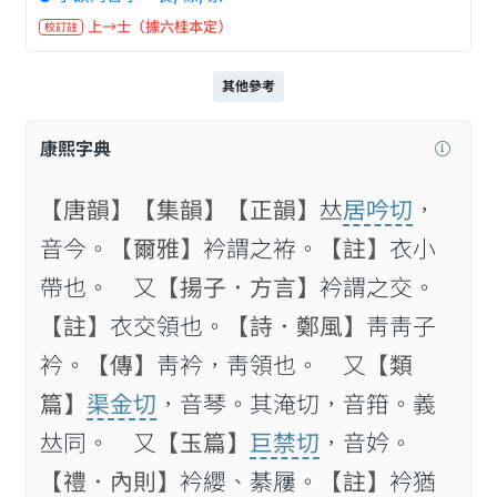
上→士（據六桂本定）
校訂註
其他參考
康熙字典
【唐韻】
【集韻】
【正韻】
𠀤
居吟切
，
音今。
【爾雅】
衿謂之袸。
【註】
衣小
帶也。 又
【揚子．方言】
衿謂之交。
【註】
衣交領也。
【詩．鄭風】
靑靑子
衿。
【傳】
靑衿，靑領也。 又
【類
篇】
渠金切
，音琴。其淹切，音箝。義
𠀤同。 又
【玉篇】
巨禁切
，音妗。
【禮．內則】
衿纓、綦屨。
【註】
衿猶