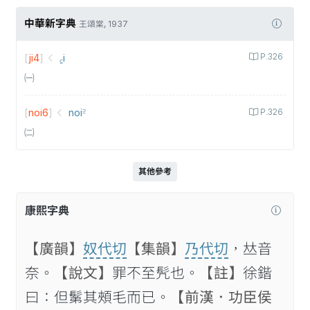
中華新字典
王頌棠, 1937
[
ji4
]
꜁i
P.326
㈠
[
noi6
]
noi꜅
P.326
㈡
其他參考
康熙字典
【廣韻】
奴代切
【集韻】
乃代切
，𠀤音
奈。
【說文】
罪不至髠也。
【註】
徐鍇
曰：但鬀其頰毛而已。
【前漢．功臣侯