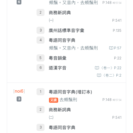
6
頰鬚。又音內，去頰鬚刑
P.148
#05154
商務新詞典
㈠
P.541
廣州話標準音字彙
P.135
粵語同音字典
頰鬚。又音內，去頰鬚刑
P.57
粵音韻彙
P.22
道漢字音
〈卷一〉P.22
〈卷二〉P.2
[
noi6
]
粵語同音字典(增訂本)
3
去頰鬚刑
P.148
又讀
#05154
商務新詞典
㈡
P.541
粵語同音字典