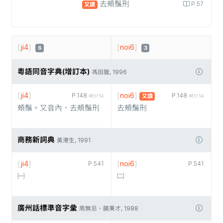
去頰鬚刑
P.57
又讀
[
ji4
]
[
noi6
]
6
3
粵語同音字典(增訂本)
馮田獵, 1996
[
ji4
]
[
noi6
]
P.148
P.148
又讀
#05154
#05154
頰鬚。又音內，去頰鬚刑
去頰鬚刑
商務新詞典
黃港生, 1991
[
ji4
]
[
noi6
]
P.541
P.541
㈠
㈡
廣州話標準音字彙
周無忌、饒秉才, 1988