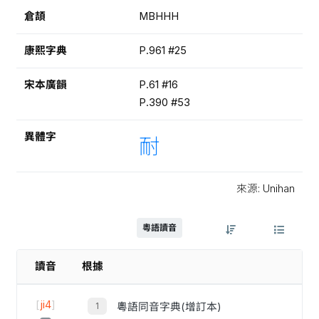
倉頡
MBHHH
康熙字典
P.961 #25
宋本廣韻
P.61 #16
P.390 #53
異體字
耐
來源: Unihan
粵語讀音
讀音
根據
[
ji4
]
粵語同音字典(增訂本)