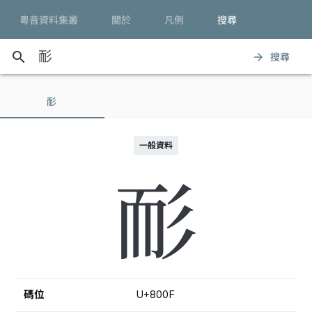
粵音資料集叢
關於
凡例
搜尋
search
搜尋
arrow_forward
耏
一般資料
耏
碼位
U+800F