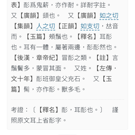
表】
耏爲鬼薪，亦作耐。詳耐字註。
又
【廣韻】
𩓣也。 又
【廣韻】
如之切
【集韻】
人之切
【正韻】
如支切
，𠀤音
而。
【玉篇】
頰鬚也。
【釋名】
耳耏
也。耳有一體，屬著兩邊，耏耏然也。
【後漢．章帝紀】
冒耏之類。
【註】
言
鬚鬢多，蒙冒其面。 又姓。
【左傳．
文十年】
耏班御皇父充石。 又
【玉
篇】
髵，亦作耏。獸多毛。
考證：〔
【釋名】
耏，耳耏也。〕 謹
照原文耳上省耏字。