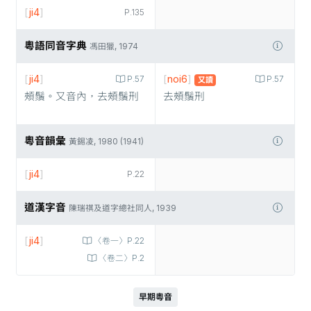
[
ji4
]
P.135
粵語同音字典
馮田獵, 1974
[
ji4
]
[
noi6
]
P.57
P.57
又讀
頰鬚。又音內，去頰鬚刑
去頰鬚刑
粵音韻彙
黃錫凌, 1980 (1941)
[
ji4
]
P.22
道漢字音
陳瑞祺及道字總社同人, 1939
[
ji4
]
〈卷一〉P.22
〈卷二〉P.2
早期粵音