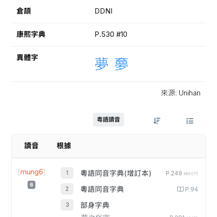
倉頡
DDNI
康熙字典
P.530 #10
異體字
夢
夣
來源: Unihan
粵語讀音
讀音
根據
[
mung6
]
粵語同音字典(增訂本)
P.249
#08675
6
粵語同音字典
P.94
部身字典