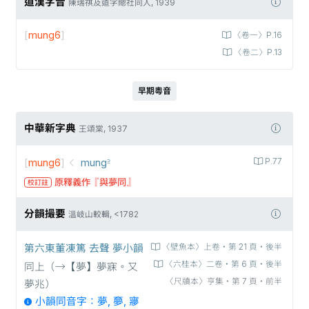
道漢字音
陳瑞祺及道字總社同人, 1939
[
mung6
]
〈卷一〉P.16
〈卷二〉P.13
早期粵音
中華新字典
王頌棠, 1937
[
mung6
]
mung꜅
P.77
原釋義作『與夢同』
校訂註
分韻撮要
溫岐山較輯, <1782
第六東董凍篤 去聲 夢小韻
〈壁魚本〉上卷‧第 21 頁‧後半
〈六桂本〉二卷‧第 6 頁‧後半
同上（→【夢】夢寐。又
〈尺牘本〉亨集‧第 7 頁‧前半
夢兆）
小韻同音字：夢, 夣, 㝱