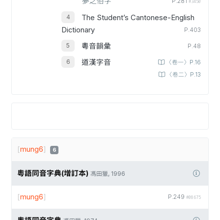
夢之俗字
P.281
#3450
The Student’s Cantonese-English
Dictionary
P.403
粵音韻彙
P.48
道漢字音
〈卷一〉P.16
〈卷二〉P.13
[
mung6
]
6
粵語同音字典(增訂本)
馮田獵, 1996
[
mung6
]
P.249
#08675