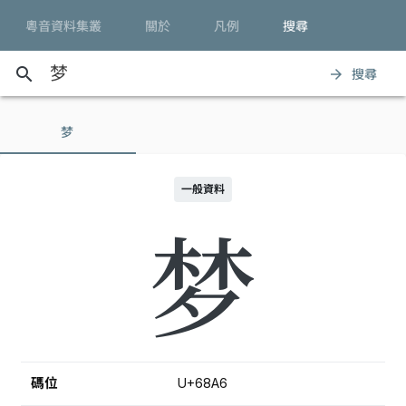
粵音資料集叢
關於
凡例
搜尋
search
搜尋
arrow_forward
梦
一般資料
梦
碼位
U+68A6