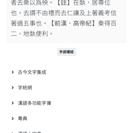
者去衆以爲殃。
【註】
在埶，居尊位
也。去謂不由禮而去仁讓及上著義考信
著過五事也。
【前漢．高帝紀】
秦得百
二，地埶便利。
外部連結
古今文字集成
字統網
漢語多功能字庫
粵典