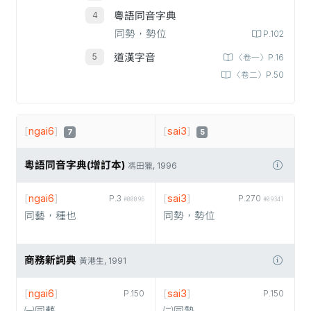
粵語同音字典
同勢，勢位
P.102
道漢字音
〈卷一〉P.16
〈卷二〉P.50
[
ngai6
]
[
sai3
]
7
5
粵語同音字典(增訂本)
馮田獵, 1996
[
ngai6
]
[
sai3
]
P.3
P.270
#00096
#09341
同藝，種也
同勢，勢位
商務新詞典
黃港生, 1991
[
ngai6
]
[
sai3
]
P.150
P.150