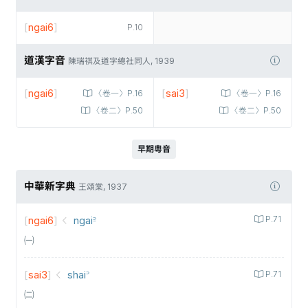
[
ngai6
]
P.10
道漢字音
陳瑞祺及道字總社同人, 1939
[
ngai6
]
[
sai3
]
〈卷一〉P.16
〈卷一〉P.16
〈卷二〉P.50
〈卷二〉P.50
早期粵音
中華新字典
王頌棠, 1937
[
ngai6
]
ngai꜅
P.71
㈠
[
sai3
]
shai꜄
P.71
㈡