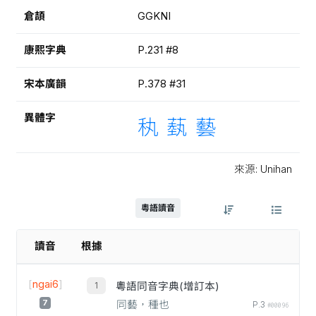
倉頡
GGKNI
康熙字典
P.231 #8
宋本廣韻
P.378 #31
異體字
秇
蓺
藝
來源: Unihan
粵語讀音
讀音
根據
[
ngai6
]
粵語同音字典(增訂本)
7
同藝，種也
P.3
#00096