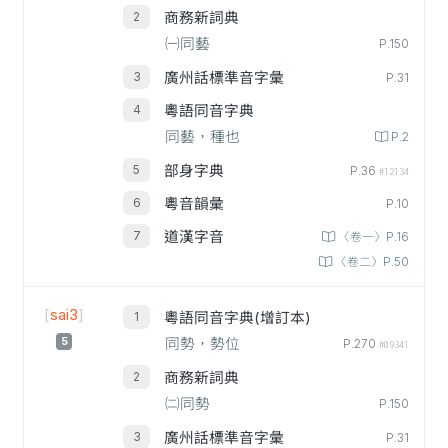
商務新詞典
㈠同藝
P.150
廣州話標準音字彙
P.31
粵語同音字典
同藝，種也
P.2
部身字典
P.36
#12134
粵音韻彙
P.10
道漢字音
〈卷一〉P.16
〈卷二〉P.50
[
sai3
]
粵語同音字典(增訂本)
5
同勢，勢位
P.270
#09341
商務新詞典
㈡同勢
P.150
廣州話標準音字彙
P.31