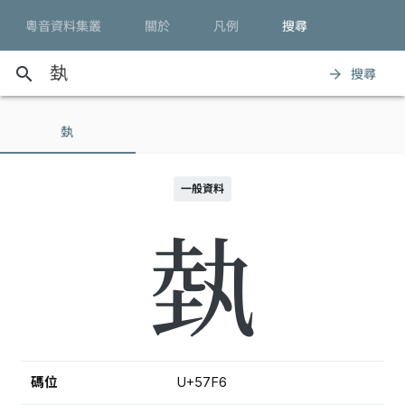
粵音資料集叢
關於
凡例
搜尋
search
搜尋
arrow_forward
埶
一般資料
埶
碼位
U+57F6