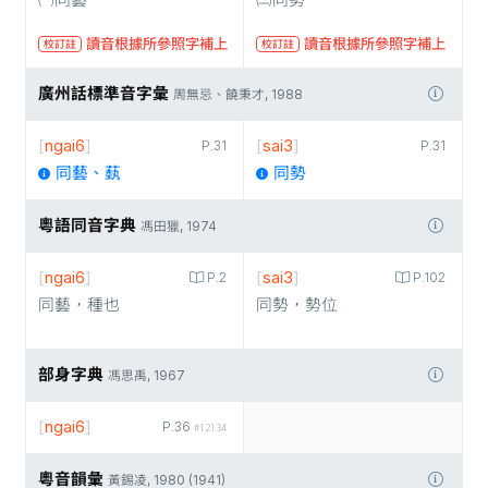
㈠同藝
㈡同勢
讀音根據所參照字補上
讀音根據所參照字補上
校訂註
校訂註
廣州話標準音字彙
周無忌、饒秉才, 1988
[
ngai6
]
[
sai3
]
P.31
P.31
同藝、蓺
同勢
粵語同音字典
馮田獵, 1974
[
ngai6
]
[
sai3
]
P.2
P.102
同藝，種也
同勢，勢位
部身字典
馮思禹, 1967
[
ngai6
]
P.36
#12134
粵音韻彙
黃錫凌, 1980 (1941)