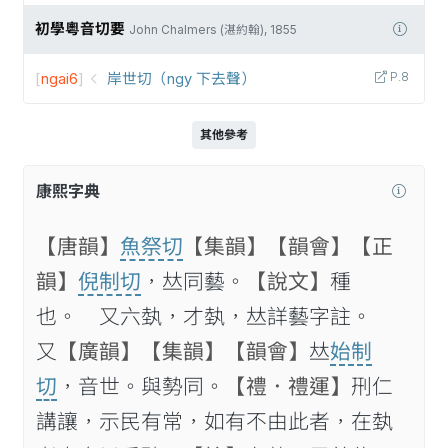
初學粵音切要
John Chalmers (湛約翰), 1855
[
ngai6
]
岸世切（ngy 下去聲）
P.8
其他參考
康熙字典
【唐韻】
魚祭切
【集韻】
【韻會】
【正
韻】
倪制切
，𠀤同藝。
【說文】
種
也。 又六埶，才埶，𠀤詳藝字註。
又
【廣韻】
【集韻】
【韻會】
𠀤
始制
切
，音世。與勢同。
【禮．禮運】
𠛬仁
講讓，示民有常，如有不由此者，在埶