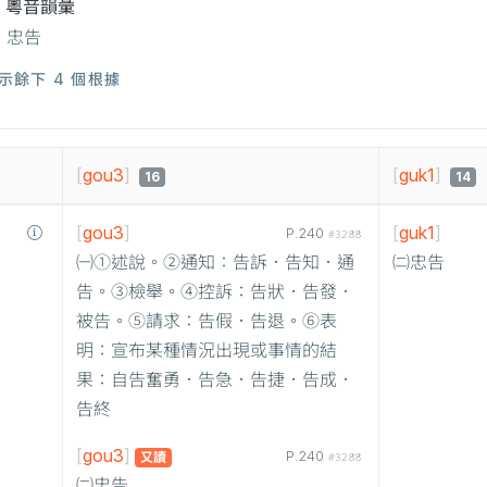
粵音韻彙
忠告
示餘下 4 個根據
[
gou3
]
[
guk1
]
16
14
[
gou3
]
[
guk1
]
P.240
#3288
㈠①述說。②通知：告訴．告知．通
㈡忠告
告。③檢舉。④控訴：告狀．告發．
被告。⑤請求：告假．告退。⑥表
明：宣布某種情況出現或事情的結
果：自告奮勇．告急．告捷．告成．
告終
[
gou3
]
P.240
又讀
#3288
㈡忠告