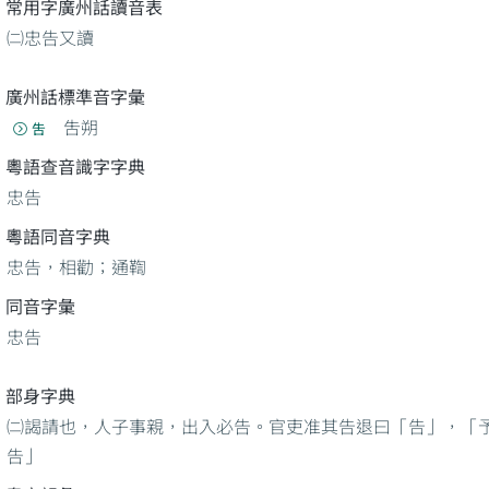
常用字廣州話讀音表
㈡忠告又讀
廣州話標準音字彙
吿朔
吿
粵語查音識字字典
忠告
粵語同音字典
忠告，相勸；通鞫
同音字彙
忠告
部身字典
㈡謁請也，人子事親，出入必告。官吏准其告退曰「告」，「
告」