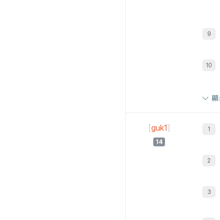
顯
[
guk1
]
14