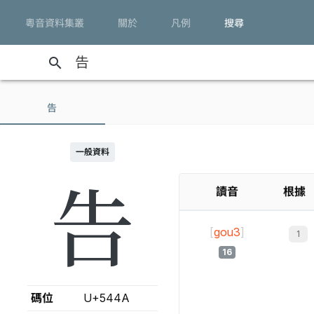
粵音資料集叢
關於
凡例
搜尋
search
告
一般資料
告
讀音
根據
[
gou3
]
16
碼位
U+544A