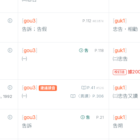
[
gou3
]
[
guk1
]
P.112
#03874
告訴；告假
忠告，相勸
[
gou3
]
[
guk1
]
吿
P.118
㈠
㈡忠吿
據20
校訂註
[
gou3
]
[
guk1
]
P.41
建議讀音
#526
㈠
㈡忠告又讀
〈異讀〉P.306
1992
[
gou3
]
[
guk1
]
吿
P.21
吿訴
吿朔