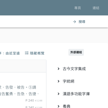
專頁
連結
搜尋
arrow_forward
外部連結
序：由近至遠
隱藏概覽
古今文字集成
字統網
狀．告發．被告。⑤請
自告奮勇．告急．告捷．
漢語多功能字庫
P.240
#3288
粵典
P.240
#3288