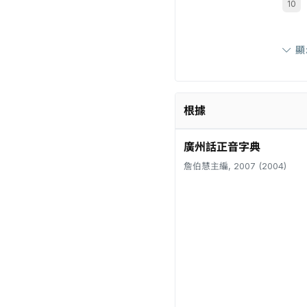
顯
根據
廣州話正音字典
詹伯慧主編, 2007 (2004)