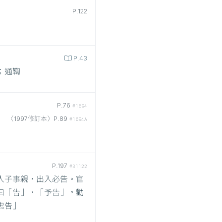
P.122
P.43
；通鞫
P.76
#1694
〈1997修訂本〉P.89
#1694A
P.197
#31122
人子事親，出入必告。官
曰「告」，「予告」。勸
忠告」