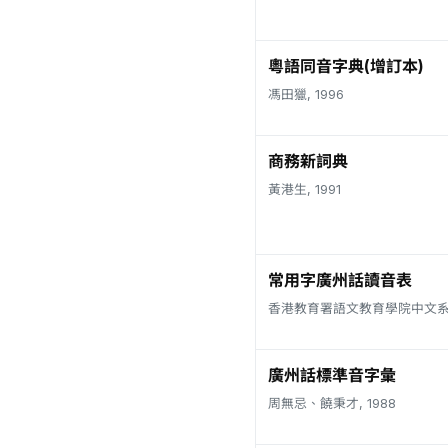
粵語同音字典(增訂本)
馮田獵, 1996
商務新詞典
黃港生, 1991
常用字廣州話讀音表
香港教育署語文教育學院中文系, 
廣州話標準音字彙
周無忌、饒秉才, 1988