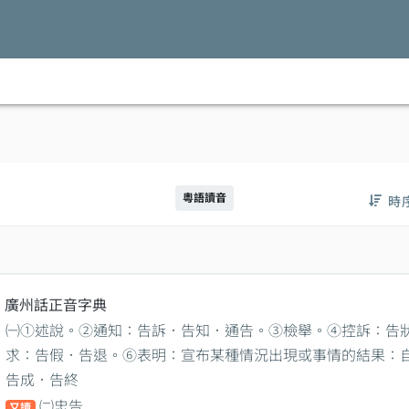
粵語讀音
時
廣州話正音字典
㈠①述說。②通知：告訴．告知．通告。③檢舉。④控訴：告
求：告假．告退。⑥表明：宣布某種情況出現或事情的結果：
告成．告終
㈡忠告
又讀