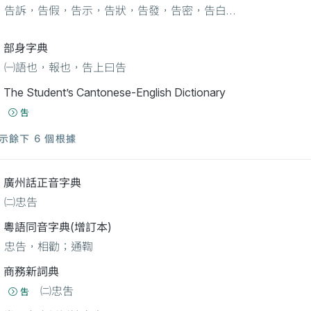
告訴，告假，告示，告狀，告發，告密，告白…
部身字典
㈠語也，報也，告上曰告
The Student’s Cantonese-English Dictionary
吿
示餘下 6 個根據
廣州話正音字典
㈡忠告
粵語同音字典(增訂本)
忠告，相勸；通鞫
商務新詞典
㈡忠吿
吿