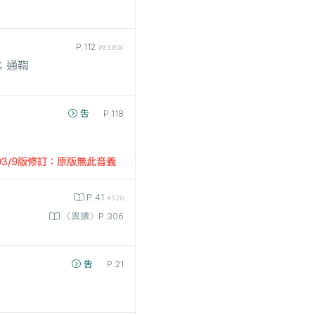
P.112
#03894
；通鞫
吿
P.118
03/9版修訂：原版無此音義
P.41
#526
〈異讀〉P.306
吿
P.21