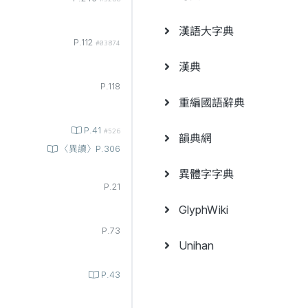
漢語大字典
P.112
#03874
漢典
P.118
重編國語辭典
P.41
#526
韻典網
〈異讀〉P.306
異體字字典
P.21
GlyphWiki
P.73
Unihan
P.43