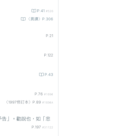
P.41
#526
〈異讀〉P.306
P.21
P.122
P.43
P.76
#1694
〈1997修訂本〉P.89
#1694A
予告」。勸說也，如「忠
P.197
#31122