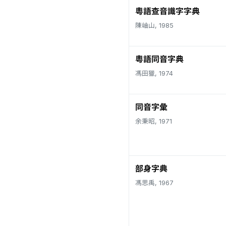
粵語查音識字字典
陳岫山, 1985
粵語同音字典
馮田獵, 1974
同音字彙
余秉昭, 1971
部身字典
馮思禹, 1967