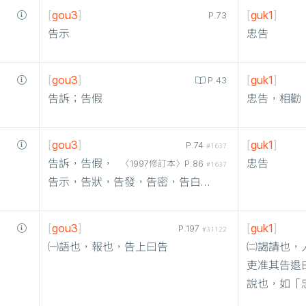
[
gou3
]
[
guk1
]
P.73
告示
忠告
[
gou3
]
[
guk1
]
P.43
告訴；告假
忠告，相勸
[
gou3
]
[
guk1
]
P.74
#1637
告訴，告假，
忠告
〈1997修訂本〉P.86
#1637
告示，告狀，告發，告密，告白…
[
gou3
]
[
guk1
]
P.197
#31122
㈠語也，報也，告上曰告
㈡謁請也，
吏准其告退
說也，如「