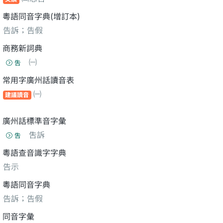
粵語同音字典(增訂本)
告訴；告假
商務新詞典
㈠
吿
常用字廣州話讀音表
㈠
建議讀音
廣州話標準音字彙
吿訴
吿
粵語查音識字字典
告示
粵語同音字典
告訴；告假
同音字彙