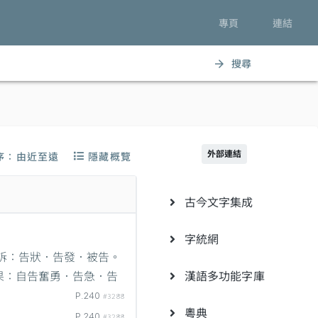
專頁
連結
搜尋
arrow_forward
外部連結
序：由近至遠
隱藏概覽
古今文字集成
字統網
訴：告狀．告發．被告。
果：自告奮勇．告急．告
漢語多功能字庫
P.240
#3288
粵典
P.240
#3288