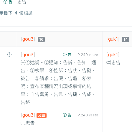
忠告
告
示餘下 4 個根據
[
gou3
]
[
guk1
]
16
14
[
gou3
]
[
guk1
]
告
P.240
#3288
㈠①述說。②通知：告訴．告知．通
㈡忠告
告。③檢舉。④控訴：告狀．告發．
被告。⑤請求：告假．告退。⑥表
明：宣布某種情況出現或事情的結
果：自告奮勇．告急．告捷．告成．
告終
[
gou3
]
告
P.240
又讀
#3288
㈡忠告