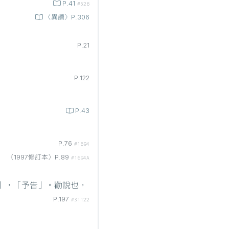
P.41
#526
〈異讀〉P.306
P.21
P.122
P.43
P.76
#1694
〈1997修訂本〉P.89
#1694A
」，「予告」。勸說也，
P.197
#31122