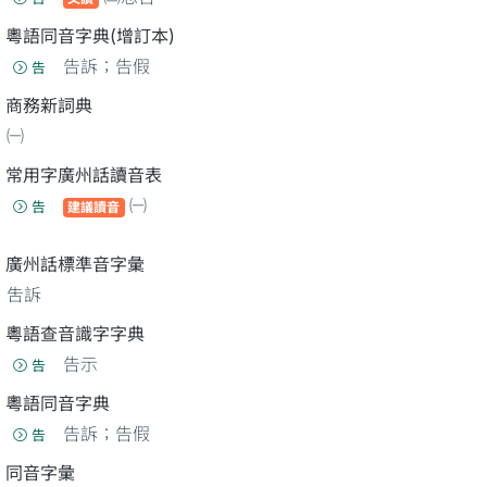
粵語同音字典(增訂本)
告訴；告假
告
商務新詞典
㈠
常用字廣州話讀音表
㈠
告
建議讀音
廣州話標準音字彙
吿訴
粵語查音識字字典
告示
告
粵語同音字典
告訴；告假
告
同音字彙