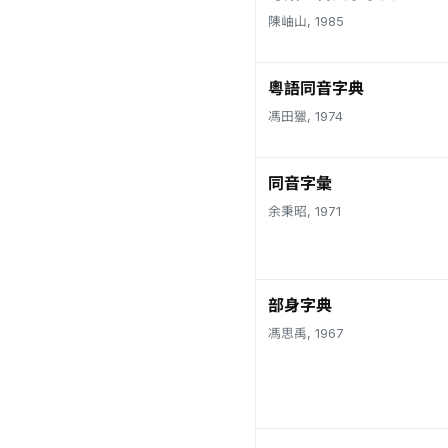
陳岫山, 1985
粵語同音字典
馮田獵, 1974
同音字彙
余秉昭, 1971
部身字典
馮思禹, 1967