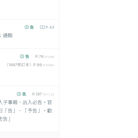
告
P.43
；通鞫
告
P.76
#1694
〈1997修訂本〉P.89
#1694A
告
P.197
#31122
人子事親，出入必告。官
曰「告」，「予告」。勸
忠告」