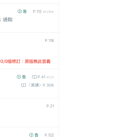
告
P.112
#03894
；通鞫
P.118
03/9版修訂：原版無此音義
告
P.41
#526
〈異讀〉P.306
P.21
告
P.122