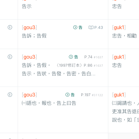
告示
忠告
[
gou3
]
[
guk1
]
告
P.43
告訴；告假
忠告，相勸
[
gou3
]
[
guk1
]
告
P.74
#1637
告訴，告假，
忠告
〈1997修訂本〉P.86
#1637
告示，告狀，告發，告密，告白…
[
gou3
]
[
guk1
]
告
P.197
#31122
㈠語也，報也，告上曰告
㈡謁請也，
吏准其告退
說也，如「