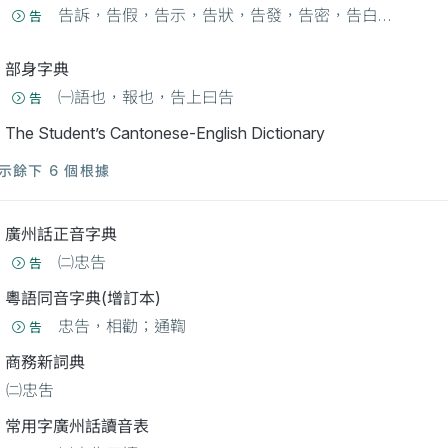
告訴，告假，告示，告狀，告發，告密，告白…
告
部身字典
㈠語也，報也，告上曰告
告
The Student’s Cantonese-English Dictionary
示餘下 6 個根據
廣州話正音字典
㈡忠告
告
粵語同音字典(增訂本)
忠告，相勸；通鞫
告
商務新詞典
㈡忠吿
常用字廣州話讀音表