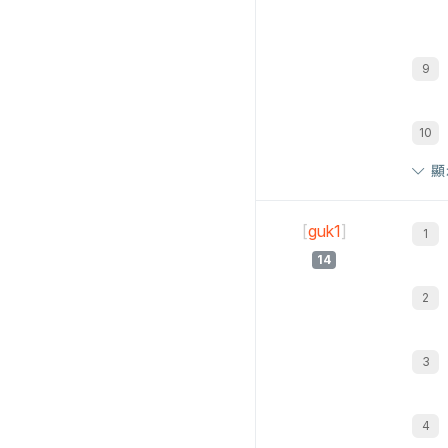
顯
[
guk1
]
14