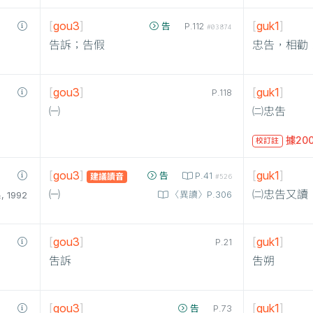
[
gou3
]
[
guk1
]
告
P.112
#03874
告訴；告假
忠告，相勸
[
gou3
]
[
guk1
]
P.118
㈠
㈡忠吿
據20
校訂註
[
gou3
]
[
guk1
]
告
P.41
建議讀音
#526
㈠
㈡忠告又讀
〈異讀〉P.306
1992
[
gou3
]
[
guk1
]
P.21
吿訴
吿朔
[
gou3
]
[
guk1
]
告
P.73