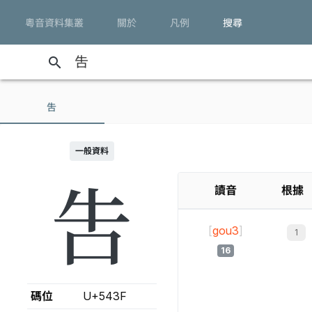
粵音資料集叢
關於
凡例
搜尋
search
吿
一般資料
吿
讀音
根據
[
gou3
]
16
碼位
U+543F