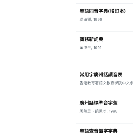
粵語同音字典(增訂本)
馮田獵, 1996
商務新詞典
黃港生, 1991
常用字廣州話讀音表
香港教育署語文教育學院中文系, 
廣州話標準音字彙
周無忌、饒秉才, 1988
粵語查音識字字典