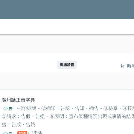
粵語讀音
時
廣州話正音字典
㈠①述說。②通知：告訴．告知．通告。③檢舉。④控
告
⑤請求：告假．告退。⑥表明：宣布某種情況出現或事情的結
捷．告成．告終
㈡忠告
告
又讀