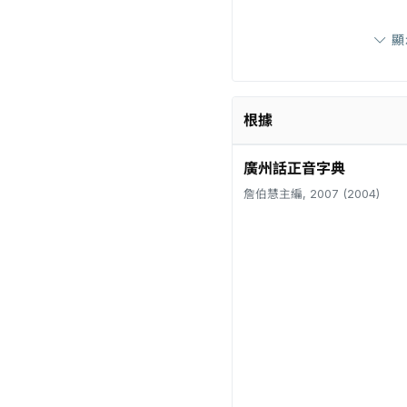
顯
根據
廣州話正音字典
詹伯慧主編, 2007 (2004)