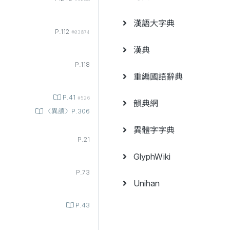
漢語大字典
P.112
#03874
漢典
P.118
重編國語辭典
P.41
#526
韻典網
〈異讀〉P.306
異體字字典
P.21
GlyphWiki
P.73
Unihan
P.43