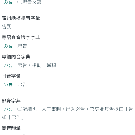
㈡忠告又讀
告
廣州話標準音字彙
吿朔
粵語查音識字字典
忠告
告
粵語同音字典
忠告，相勸；通鞫
告
同音字彙
忠告
告
部身字典
㈡謁請也，人子事親，出入必告。官吏准其告退曰「告
告
如「忠告」
粵音韻彙