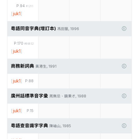
P.94
#1211
[
juk1
]
粵語同音字典(增訂本)
馮田獵, 1996
P.170
#06032
[
juk1
]
商務新詞典
黃港生, 1991
[
juk1
]
P.88
廣州話標準音字彙
周無忌、饒秉才, 1988
[
juk1
]
P.15
粵語查音識字字典
陳岫山, 1985