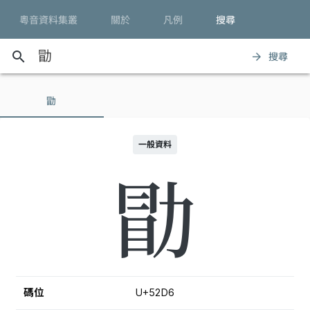
粵音資料集叢
關於
凡例
搜尋
search
搜尋
arrow_forward
勖
一般資料
勖
碼位
U+52D6