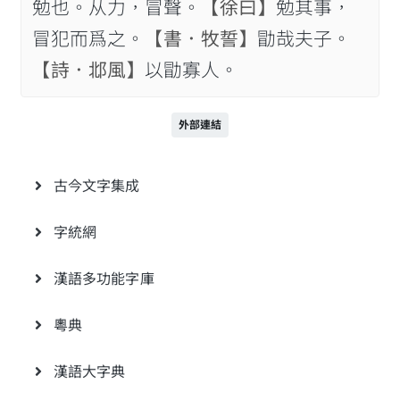
勉也。从力，冒聲。
【徐曰】
勉其事，
冒犯而爲之。
【書．牧誓】
勖哉夫子。
【詩．邶風】
以勖寡人。
外部連結
古今文字集成
字統網
漢語多功能字庫
粵典
漢語大字典