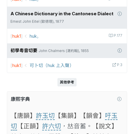
A Chinese Dictionary in the Cantonese Dialect
Ernest John Eitel (歐德理), 1877
[
huk1
]
huk꜆
P.177
初學粵音切要
John Chalmers (湛約翰), 1855
[
huk1
]
可卜切（huk 上入聲）
P.3
其他參考
康熙字典
【唐韻】
許玉切
【集韻】
【韻會】
吁玉
切
【正韻】
許六切
，𠀤音蓄。
【說文】