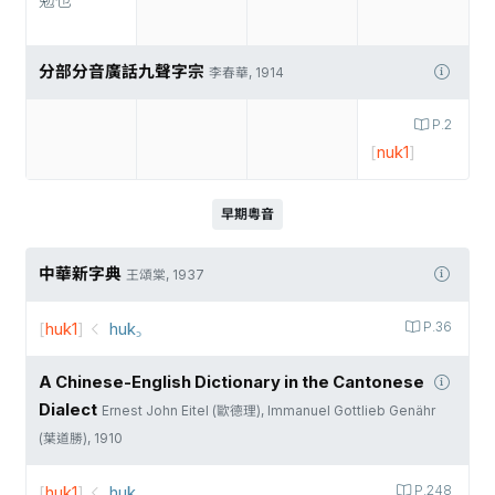
勉也
分部分音廣話九聲字宗
李春華, 1914
P.2
[
nuk1
]
早期粵音
中華新字典
王頌棠, 1937
[
huk1
]
huk꜆
P.36
A Chinese-English Dictionary in the Cantonese
Dialect
Ernest John Eitel (歐德理), Immanuel Gottlieb Genähr
(葉道勝), 1910
[
huk1
]
huk꜆
P.248