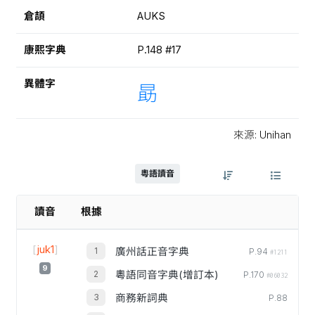
倉頡
AUKS
康熙字典
P.148 #17
異體字
勗
來源: Unihan
粵語讀音
讀音
根據
[
juk1
]
廣州話正音字典
P.94
#1211
9
粵語同音字典(增訂本)
P.170
#06032
商務新詞典
P.88