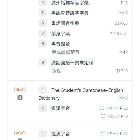
廣州話標準音字彙
P.15
粵語查音識字字典
P.129
粵語同音字典
P.65
部身字典
P.143
#2411
粵音韻彙
粵或讀如菊音
P.49
廣話國語一貫未定稿
勉也
P.10
[
huk1
]
The Student’s Cantonese-English
2
Dictionary
P.139
道漢字音
〈卷一〉P.32
〈卷二〉P.13
[
kuk1
]
道漢字音
〈卷一〉P.32