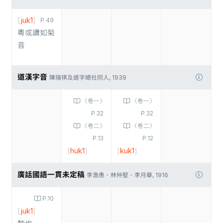
[
juk1
]
P.49
粵或讀如菊
音
道漢字音
陳瑞祺及道字總社同人, 1939
〈卷一〉
〈卷一〉
P.32
P.32
〈卷二〉
〈卷二〉
P.13
P.12
[
huk1
]
[
kuk1
]
廣話國語一貫未定稿
李澹愚、林仲堅、李月華, 1916
P.10
[
juk1
]