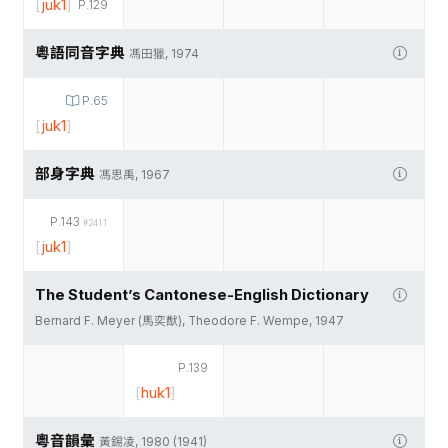
[
juk1
]
P.129
粵語同音字典
馮田獵, 1974
P.65
[
juk1
]
部身字典
馮思禹, 1967
P.143
#2411
[
juk1
]
The Student’s Cantonese-English Dictionary
Bernard F. Meyer (馬奕猷), Theodore F. Wempe, 1947
P.139
[
huk1
]
粵音韻彙
黃錫凌, 1980 (1941)