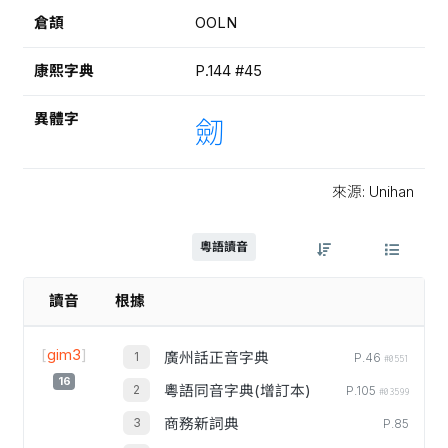
倉頡
OOLN
康熙字典
P.144 #45
異體字
劒
來源: Unihan
粵語讀音
讀音
根據
[
gim3
]
廣州話正音字典
P.46
#0551
16
粵語同音字典(增訂本)
P.105
#03599
商務新詞典
P.85