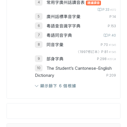
常用字廣州話讀音表
建議讀音
P.33
#372
廣州話標準音字彙
P.14
粵語查音識字字典
P.153
粵語同音字典
P.40
同音字彙
P.70
#1545
〈1997修訂本〉P.81
#1545
部身字典
P.298
#35124
The Student’s Cantonese-English
Dictionary
P.209
顯示餘下 6 個根據