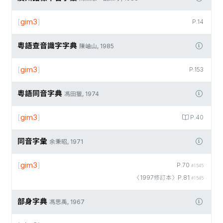
[
gim3
]
P.14
粵語查音識字字典
陳岫山, 1985
[
gim3
]
P.153
粵語同音字典
馮田獵, 1974
[
gim3
]
P.40
同音字彙
余秉昭, 1971
[
gim3
]
P.70
#1545
〈1997修訂本〉P.81
#1545
部身字典
馮思禹, 1967