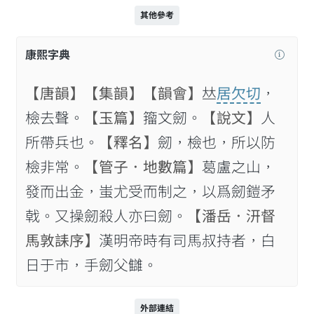
其他參考
康熙字典
【唐韻】
【集韻】
【韻會】
𠀤
居欠切
，
檢去聲。
【玉篇】
籀文劒。
【說文】
人
所帶兵也。
【釋名】
劒，檢也，所以防
檢非常。
【管子．地數篇】
葛盧之山，
發而出金，蚩尤受而制之，以爲劒鎧矛
戟。又操劒殺人亦曰劒。
【潘岳．汧督
馬敦誄序】
漢明帝時有司馬叔持者，白
日于市，手劒父讎。
外部連結