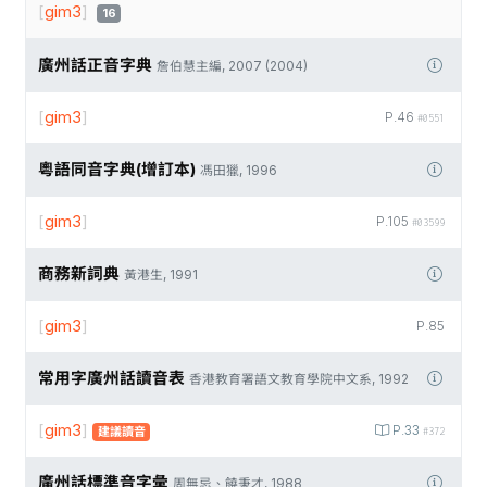
[
gim3
]
16
廣州話正音字典
詹伯慧主編, 2007 (2004)
[
gim3
]
P.46
#0551
粵語同音字典(增訂本)
馮田獵, 1996
[
gim3
]
P.105
#03599
商務新詞典
黃港生, 1991
[
gim3
]
P.85
常用字廣州話讀音表
香港教育署語文教育學院中文系, 1992
[
gim3
]
P.33
建議讀音
#372
廣州話標準音字彙
周無忌、饒秉才, 1988