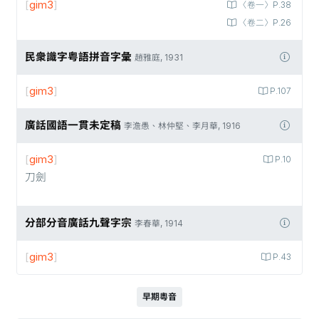
[
gim3
]
〈卷一〉P.38
〈卷二〉P.26
民衆識字粤語拼音字彙
趙雅庭, 1931
[
gim3
]
P.107
廣話國語一貫未定稿
李澹愚、林仲堅、李月華, 1916
[
gim3
]
P.10
刀劍
分部分音廣話九聲字宗
李春華, 1914
[
gim3
]
P.43
早期粵音