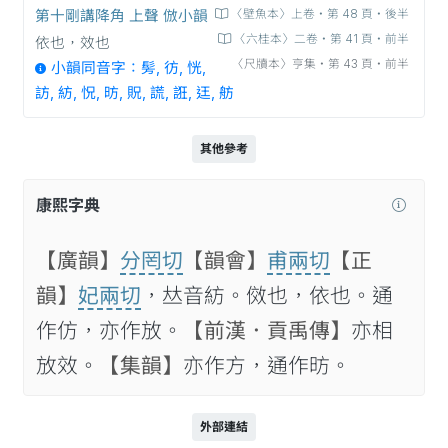
第十剛講降角 上聲 倣小韻
〈壁魚本〉上卷‧第 48 頁‧後半
〈六桂本〉二卷‧第 41 頁‧前半
依也，效也
〈尺牘本〉亨集‧第 43 頁‧前半
小韻同音字：髣, 彷, 恍,
訪, 紡, 怳, 昉, 貺, 謊, 誑, 迋, 舫
其他參考
康熙字典
【廣韻】
分罔切
【韻會】
甫兩切
【正
韻】
妃兩切
，𠀤音紡。傚也，依也。通
作仿，亦作放。
【前漢．貢禹傳】
亦相
放效。
【集韻】
亦作方，通作昉。
外部連結