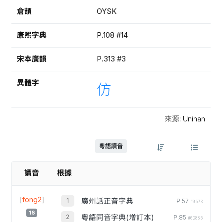
倉頡
OYSK
康熙字典
P.108 #14
宋本廣韻
P.313 #3
異體字
仿
來源: Unihan
粵語讀音
讀音
根據
[
fong2
]
廣州話正音字典
P.57
#0673
16
粵語同音字典(增訂本)
P.85
#02886