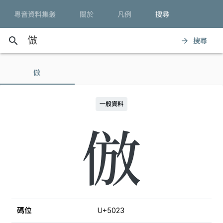
粵音資料集叢
關於
凡例
搜尋
search
搜尋
arrow_forward
倣
一般資料
倣
碼位
U+5023