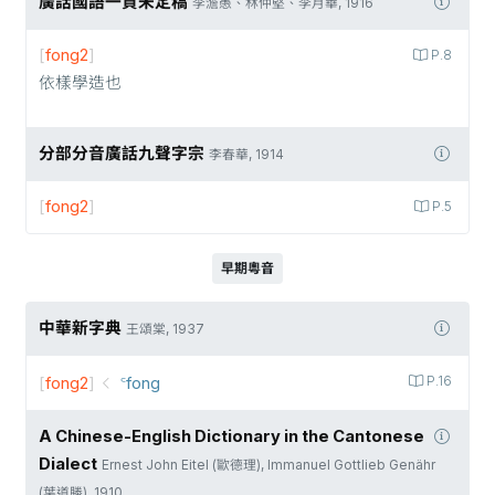
廣話國語一貫未定稿
李澹愚、林仲堅、李月華, 1916
[
fong2
]
P.8
依樣學造也
分部分音廣話九聲字宗
李春華, 1914
[
fong2
]
P.5
早期粵音
中華新字典
王頌棠, 1937
[
fong2
]
꜂fong
P.16
A Chinese-English Dictionary in the Cantonese
Dialect
Ernest John Eitel (歐德理), Immanuel Gottlieb Genähr
(葉道勝), 1910