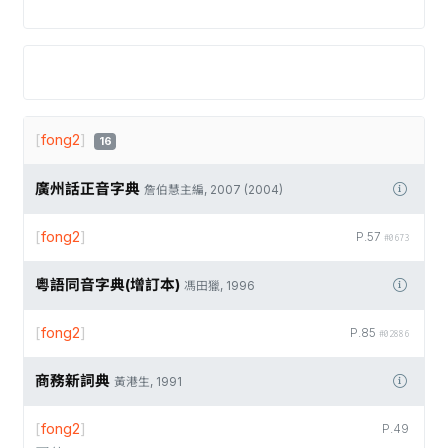
[
fong2
]
16
廣州話正音字典
詹伯慧主編, 2007 (2004)
[
fong2
]
P.57
#0673
粵語同音字典(增訂本)
馮田獵, 1996
[
fong2
]
P.85
#02886
商務新詞典
黃港生, 1991
[
fong2
]
P.49