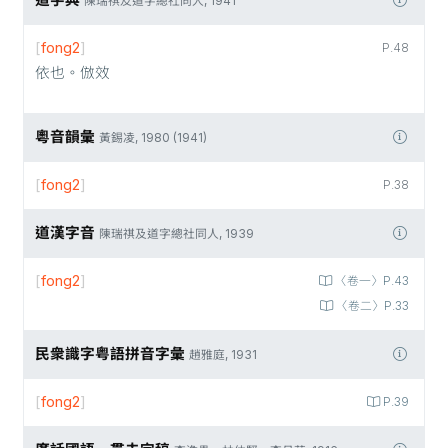
道字典
陳瑞祺及道字總社同人, 1941
[
fong2
]
P.48
依也。倣效
粵音韻彙
黃錫凌, 1980 (1941)
[
fong2
]
P.38
道漢字音
陳瑞祺及道字總社同人, 1939
[
fong2
]
〈卷一〉P.43
〈卷二〉P.33
民衆識字粤語拼音字彙
趙雅庭, 1931
[
fong2
]
P.39