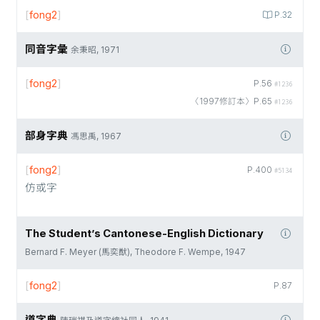
[
fong2
]
P.32
同音字彙
余秉昭, 1971
[
fong2
]
P.56
#1236
〈1997修訂本〉P.65
#1236
部身字典
馮思禹, 1967
[
fong2
]
P.400
#5134
仿或字
The Student’s Cantonese-English Dictionary
Bernard F. Meyer (馬奕猷), Theodore F. Wempe, 1947
[
fong2
]
P.87