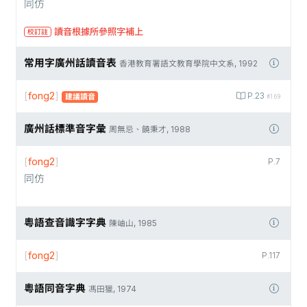
同仿
讀音根據所參照字補上
校訂註
常用字廣州話讀音表
香港教育署語文教育學院中文系, 1992
[
fong2
]
P.23
建議讀音
#169
廣州話標準音字彙
周無忌、饒秉才, 1988
[
fong2
]
P.7
同仿
粵語查音識字字典
陳岫山, 1985
[
fong2
]
P.117
粵語同音字典
馮田獵, 1974