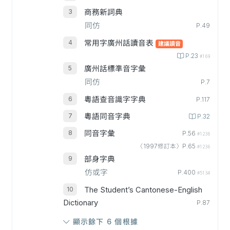
商務新詞典
同仿
P.49
常用字廣州話讀音表
建議讀音
P.23
#169
廣州話標準音字彙
同仿
P.7
粵語查音識字字典
P.117
粵語同音字典
P.32
同音字彙
P.56
#1236
〈1997修訂本〉P.65
#1236
部身字典
仿或字
P.400
#5134
The Student’s Cantonese-English
Dictionary
P.87
顯示餘下 6 個根據