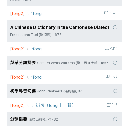
[
fong2
]
꜂fong
P.149
A Chinese Dictionary in the Cantonese Dialect
Ernest John Eitel (歐德理), 1877
[
fong2
]
꜂fong
P.114
英華分韻撮要
Samuel Wells Williams (衛三畏廉士甫), 1856
[
fong2
]
꜂fong
P.56
初學粵音切要
John Chalmers (湛約翰), 1855
[
fong2
]
非綁切（fong 上上聲）
P.15
分韻撮要
溫岐山較輯, <1782