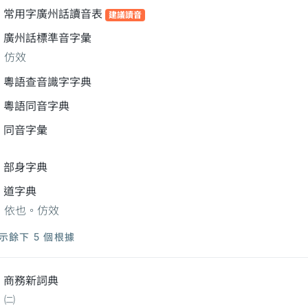
常用字廣州話讀音表
建議讀音
廣州話標準音字彙
仿效
粵語查音識字字典
粵語同音字典
同音字彙
部身字典
道字典
依也。仿效
示餘下 5 個根據
商務新詞典
㈡