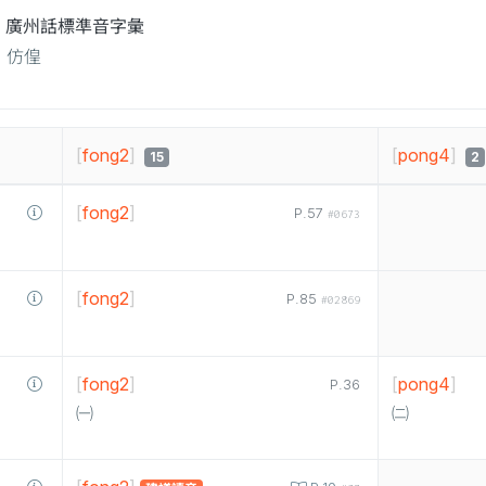
廣州話標準音字彙
仿偟
[
fong2
]
[
pong4
]
15
2
[
fong2
]
P.57
#0673
[
fong2
]
P.85
#02869
[
fong2
]
[
pong4
]
P.36
㈠
㈡