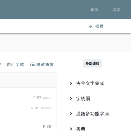
專頁
連結
搜尋
arrow_forward
外部連結
序：由近至遠
隱藏概覽
古今文字集成
字統網
P.57
#0673
P.85
#02869
漢語多功能字庫
P.36
粵典