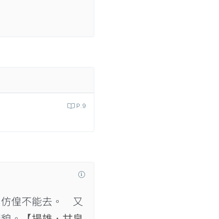
P.9
】
仿偟不能去。 又
審貌。
【揚雄．甘泉