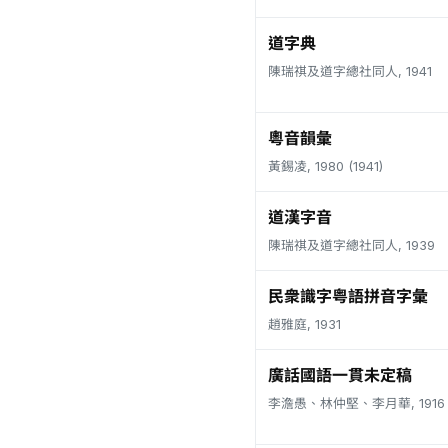
道字典
陳瑞祺及道字總社同人, 1941
粵音韻彙
黃錫凌, 1980 (1941)
道漢字音
陳瑞祺及道字總社同人, 1939
民衆識字粤語拼音字彙
趙雅庭, 1931
廣話國語一貫未定稿
李澹愚、林仲堅、李月華, 1916