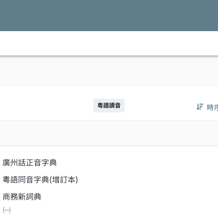
粵語讀音
時
廣州話正音字典
粵語同音字典(增訂本)
商務新詞典
㈠