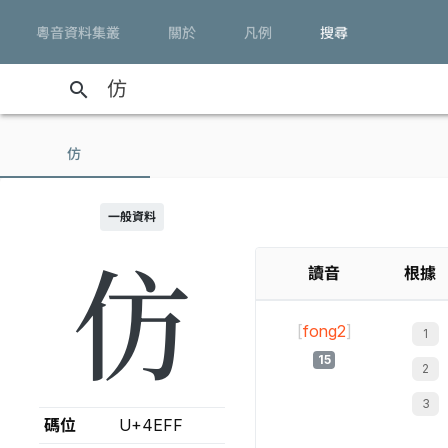
粵音資料集叢
關於
凡例
搜尋
search
仿
一般資料
仿
讀音
根據
[
fong2
]
15
碼位
U+4EFF