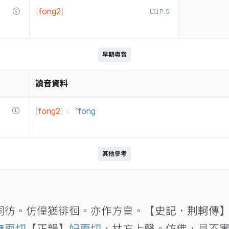
[
fong2
]
P.5
早期粵音
讀音資料
[
fong2
]
꜂fong
其他參考
同彷。仿偟猶徘徊。亦作方皇。
【史記．荆軻傳
撫兩切
【正韻】
妃兩切
，𠀤方上聲。仿佛，見不