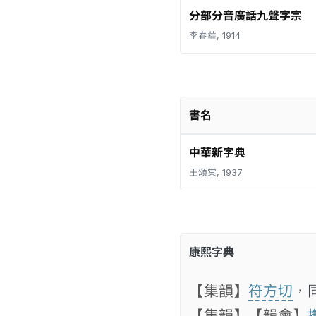
分部分音廣話九聲字宗
李春華, 1914
書名
中華新字典
王頌棠, 1937
康熙字典
【集韻】
符方切
，
【集韻】
【韻會】