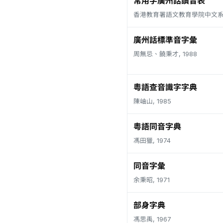
常用字廣州話讀音表
香港教育署語文教育學院中文系, 
廣州話標準音字彙
周無忌、饒秉才, 1988
粵語查音識字字典
陳岫山, 1985
粵語同音字典
馮田獵, 1974
同音字彙
余秉昭, 1971
部身字典
馮思禹, 1967