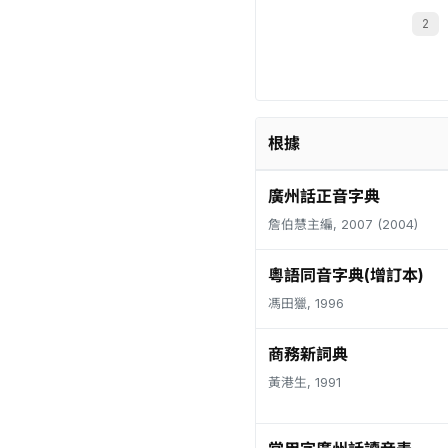
根據
廣州話正音字典
詹伯慧主編, 2007 (2004)
粵語同音字典(增訂本)
馮田獵, 1996
商務新詞典
黃港生, 1991