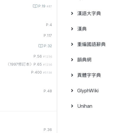
P.19
#87
漢語大字典
P.4
漢典
P.117
重編國語辭典
P.32
P.56
#1236
韻典網
〈1997修訂本〉P.65
#1236
P.400
#5134
異體字字典
GlyphWiki
P.48
Unihan
P.36