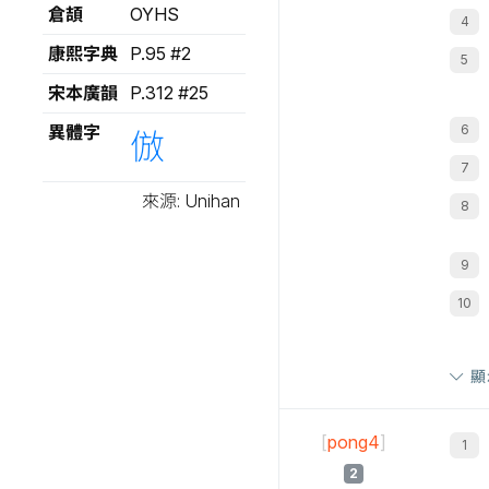
倉頡
OYHS
康熙字典
P.95 #2
宋本廣韻
P.312 #25
異體字
倣
來源: Unihan
顯
[
pong4
]
2