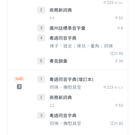
P.223
#07802
商務新詞典
㈠
P.50
廣州話標準音字彙
P.6
粵語同音字典
倈子，妓女；倈兒，童角；同徠
P.85
粵音韻彙
P.36
[
loi6
]
粵語同音字典(增訂本)
3
同徠，撫慰其至
P.223
#07820
商務新詞典
㈡
P.50
粵語同音字典
同徠，撫慰其至
P.85