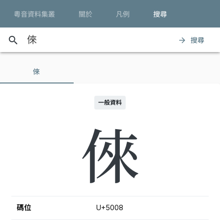
粵音資料集叢
關於
凡例
搜尋
search
搜尋
arrow_forward
倈
一般資料
倈
碼位
U+5008