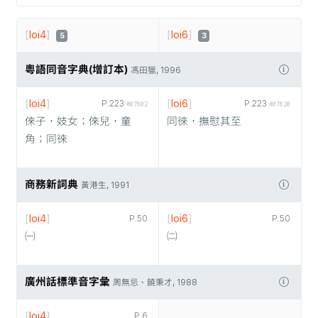
[
loi4
]
[
loi6
]
5
3
粵語同音字典(增訂本)
馮田獵, 1996
[
loi4
]
[
loi6
]
P.223
P.223
#07802
#07820
倈子，妓女；倈兒，童
同徠，撫慰其至
角；同徠
商務新詞典
黃港生, 1991
[
loi4
]
[
loi6
]
P.50
P.50
㈠
㈡
廣州話標準音字彙
周無忌、饒秉才, 1988
[
loi4
]
P.6