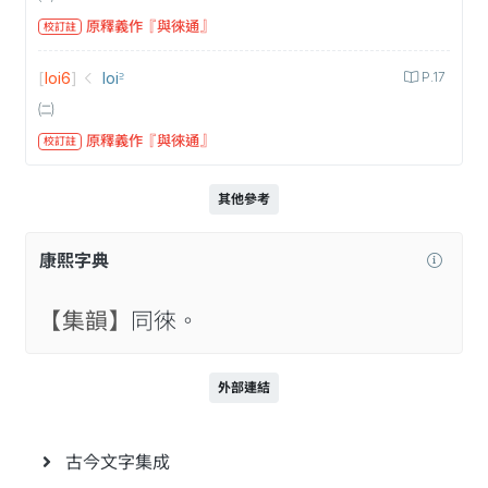
原釋義作『與徠通』
校訂註
[
loi6
]
loi꜅
P.17
㈡
原釋義作『與徠通』
校訂註
其他參考
康熙字典
【集韻】
同徠。
外部連結
古今文字集成