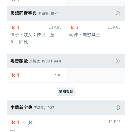
粵語同音字典
馮田獵, 1974
[
loi4
]
[
loi6
]
P.85
P.85
倈子，妓女；倈兒，童
同徠，撫慰其至
角；同徠
粵音韻彙
黃錫凌, 1980 (1941)
[
loi4
]
P.36
早期粵音
中華新字典
王頌棠, 1937
[
loi4
]
꜁loi
P.17
㈠