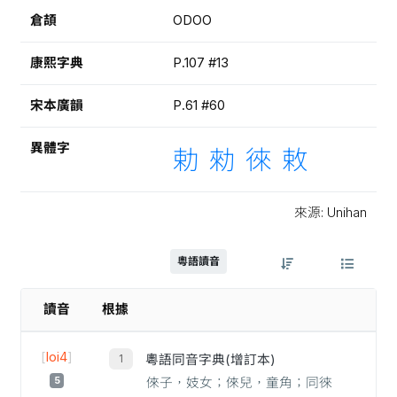
倉頡
ODOO
康熙字典
P.107 #13
宋本廣韻
P.61 #60
異體字
勅
勑
徠
敕
來源: Unihan
粵語讀音
讀音
根據
[
loi4
]
粵語同音字典(增訂本)
5
倈子，妓女；倈兒，童角；同徠