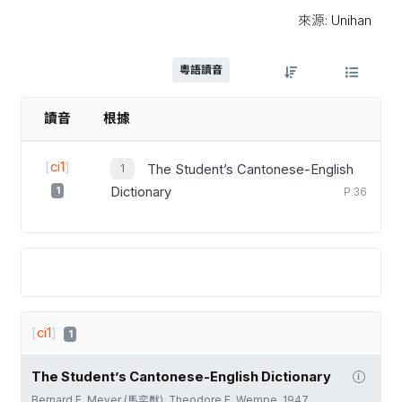
來源: Unihan
粵語讀音
讀音
根據
[
ci1
]
The Student’s Cantonese-English
1
Dictionary
P.36
[
ci1
]
1
The Student’s Cantonese-English Dictionary
Bernard F. Meyer (馬奕猷), Theodore F. Wempe, 1947