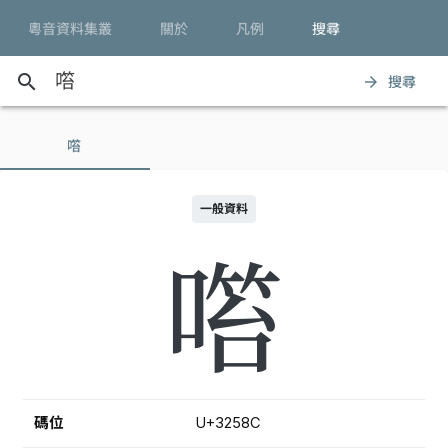
粵音資料集叢
關於
凡例
搜尋
search
搜尋
arrow_forward
𲖌
一般資料
𲖌
碼位
U+3258C