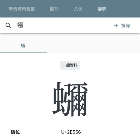
粵音資料集叢
關於
凡例
搜尋
search
搜尋
arrow_forward
𮕖
一般資料
𮕖
碼位
U+2E556