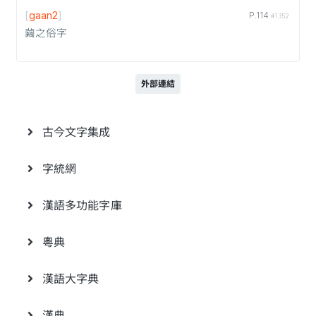
[
gaan2
]
P.114
#1352
繭之俗字
外部連結
古今文字集成
字統網
漢語多功能字庫
粵典
漢語大字典
漢典