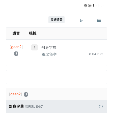
來源: Unihan
粵語讀音
讀音
根據
[
gaan2
]
部身字典
1
繭之俗字
P.114
#1352
[
gaan2
]
1
部身字典
馮思禹, 1967