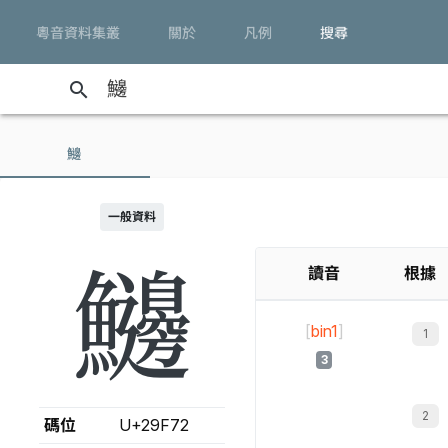
粵音資料集叢
關於
凡例
搜尋
search
𩽲
一般資料
𩽲
讀音
根據
[
bin1
]
3
碼位
U+29F72