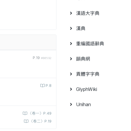
漢語大字典
漢典
重編國語辭典
P.19
韻典網
#00592
異體字字典
P.8
GlyphWiki
Unihan
〈卷一〉P.49
〈卷二〉P.19