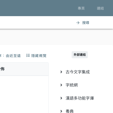
專頁
連結
搜尋
arrow_forward
外部連結
序：由近至遠
隱藏概覽
分佈
古今文字集成
字統網
漢語多功能字庫
粵典