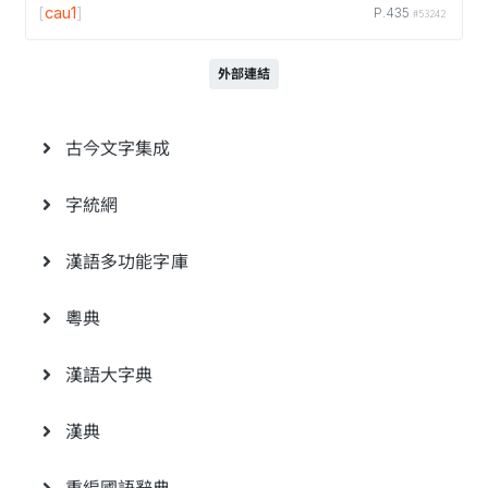
[
cau1
]
P.435
#53242
外部連結
古今文字集成
字統網
漢語多功能字庫
粵典
漢語大字典
漢典