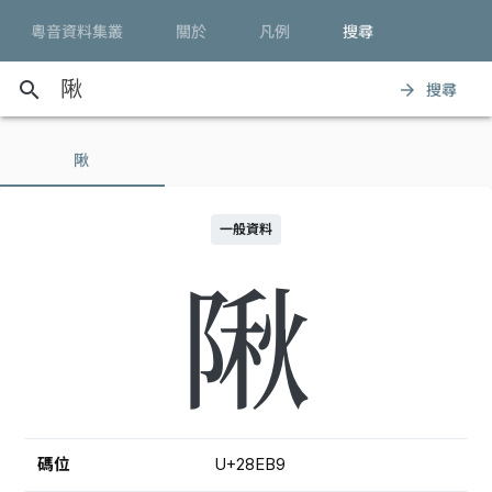
粵音資料集叢
關於
凡例
搜尋
search
搜尋
arrow_forward
𨺹
一般資料
𨺹
碼位
U+28EB9