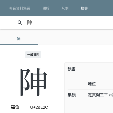
粵音資料集叢
關於
凡例
搜尋
search
𨸬
一般資料
𨸬
韻書
地位
集韻
定真開三平
(
碼位
U+28E2C