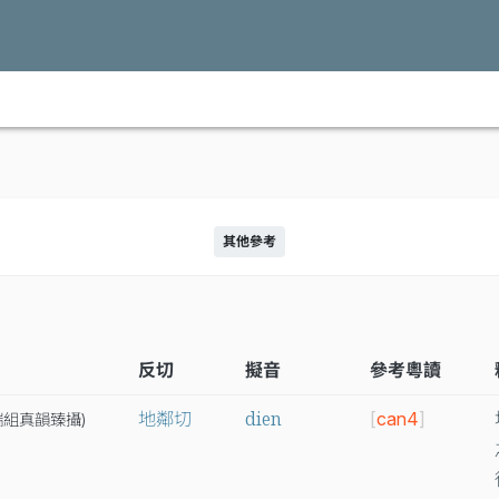
其他參考
反切
擬音
參考粵讀
dien
地鄰切
[
can4
]
端
組
真
韻
臻
攝
)