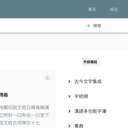
專頁
連結
搜尋
arrow_forward
外部連結
古今文字集成
釋義
字統網
地鄰切說文宛丘舜後媯滿
漢語多功能字庫
之所封一曰布也一曰堂下
徑又姓古作𨸬文十七
粵典