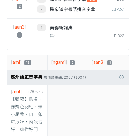
2
民衆識字粤語拼音字彙
P.57
[
aan3
]
商務新詞典
1
㈡
P.822
[
am1
]
[
ngam1
]
[
aan3
]
16
2
1
廣州話正音字典
詹伯慧主編, 2007 (2004)
[
am1
]
P.528
#7295
【鵪鶉】鳥名，
赤羯色羽毛，頭
小尾禿，肉、卵
可以吃，肉味很
好。雄性好鬥