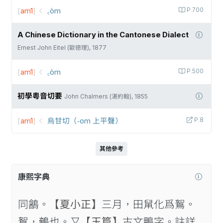
[
am1
]
꜀òm
P.700
A Chinese Dictionary in the Cantonese Dialect
Ernest John Eitel (歐德理), 1877
[
am1
]
꜀òm
P.500
初學粵音切要
John Chalmers (湛約翰), 1855
[
am1
]
烏甘切（-om 上平聲）
P.8
其他參考
康熙字典
同䳺。
【夏小正】
三月，田䑕化爲鴽。
鴽，鵪也。又
【玉篇】
古文鴨字。註詳