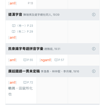
[
am1
]
P.13
道漢字音
陳瑞祺及道字總社同人, 1939
〈卷一〉P.23
〈卷二〉P.29
[
am1
]
民衆識字粤語拼音字彙
趙雅庭, 1931
[
am1
]
[
ngam1
]
P.55
P.57
廣話國語一貫未定稿
李澹愚、林仲堅、李月華, 1916
[
am1
]
P.72
鵪鶉，田鼠所化
也