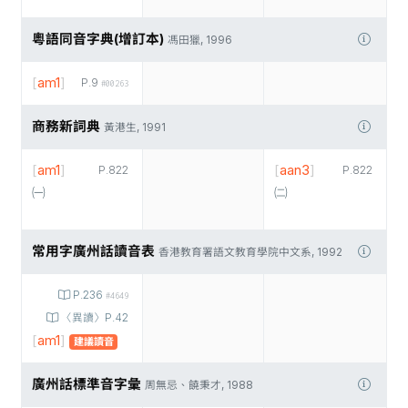
粵語同音字典(增訂本)
馮田獵, 1996
[
am1
]
P.9
#00263
商務新詞典
黃港生, 1991
[
am1
]
[
aan3
]
P.822
P.822
㈠
㈡
常用字廣州話讀音表
香港教育署語文教育學院中文系, 1992
P.236
#4649
〈異讀〉P.42
[
am1
]
建議讀音
廣州話標準音字彙
周無忌、饒秉才, 1988