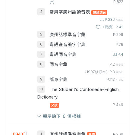
㈠
P.822
常用字廣州話讀音表
建議讀音
P.236
#4649
〈異讀〉P.42
廣州話標準音字彙
P.209
粵語查音識字字典
P.76
粵語同音字典
P.4
同音字彙
P.2
#0045
〈1997修訂本〉P.3
#0045
部身字典
P.113
#1352
The Student’s Cantonese-English
Dictionary
P.449
又讀
顯示餘下 6 個根據
[
ngam1
]
廣州話標準音字彙
P.209
又讀