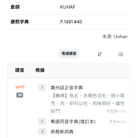
倉頡
KUHAF
康熙字典
P.1491 #40
來源: Unihan
粵語讀音
讀音
根據
[
am1
]
廣州話正音字典
16
【鵪鶉】鳥名，赤羯色羽毛，頭小尾
禿，肉、卵可以吃，肉味很好。雄性
好鬥
P.528
#7295
粵語同音字典(增訂本)
P.9
#00263
商務新詞典