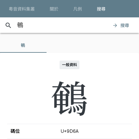
粵音資料集叢
關於
凡例
搜尋
search
搜尋
arrow_forward
鵪
一般資料
鵪
碼位
U+9D6A