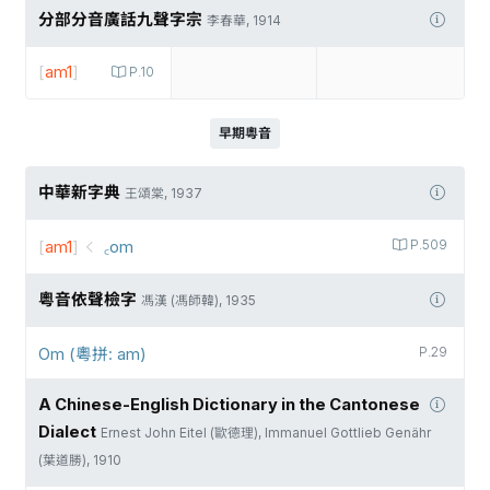
分部分音廣話九聲字宗
李春華, 1914
[
am1
]
P.10
早期粵音
中華新字典
王頌棠, 1937
[
am1
]
꜀om
P.509
粵音依聲檢字
馮漢 (馮師韓), 1935
Om (粵拼: am)
P.29
A Chinese-English Dictionary in the Cantonese
Dialect
Ernest John Eitel (歐德理), Immanuel Gottlieb Genähr
(葉道勝), 1910