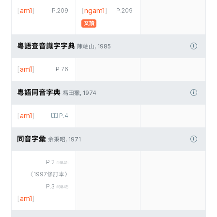
[
am1
]
[
ngam1
]
P.209
P.209
又讀
粵語查音識字字典
陳岫山, 1985
[
am1
]
P.76
粵語同音字典
馮田獵, 1974
[
am1
]
P.4
同音字彙
余秉昭, 1971
P.2
#0045
〈1997修訂本〉
P.3
#0045
[
am1
]