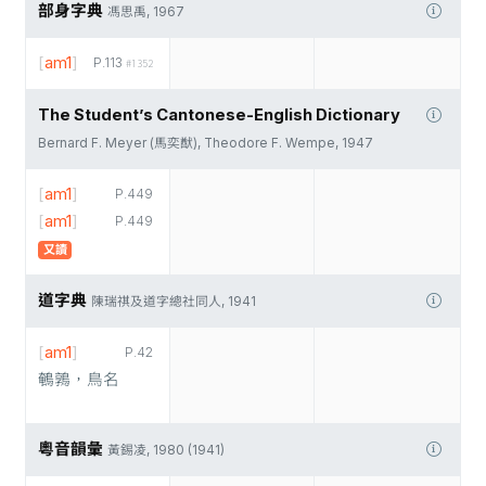
部身字典
馮思禹, 1967
[
am1
]
P.113
#1352
The Student’s Cantonese-English Dictionary
Bernard F. Meyer (馬奕猷), Theodore F. Wempe, 1947
[
am1
]
P.449
[
am1
]
P.449
又讀
道字典
陳瑞祺及道字總社同人, 1941
[
am1
]
P.42
鵪鶉，鳥名
粵音韻彙
黃錫凌, 1980 (1941)