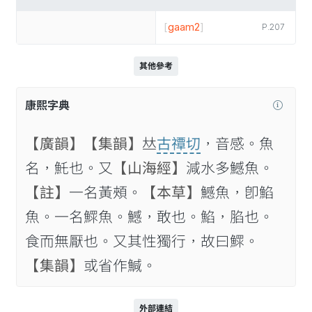
[
gaam2
]
P.207
其他參考
康熙字典
【廣韻】
【集韻】
𠀤
古禫切
，音感。魚
名，魠也。又
【山海經】
減水多鱤魚。
【註】
一名黃頰。
【本草】
鱤魚，卽䱤
魚。一名鰥魚。鱤，敢也。䱤，䐄也。
食而無厭也。又其性獨行，故曰鰥。
【集韻】
或省作鰔。
外部連結