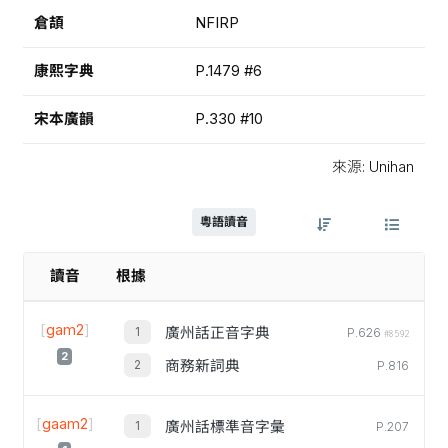
倉頡
NFIRP
康熙字典
P.1479 #6
宋本廣韻
P.330 #10
來源: Unihan
粵語讀音
讀音
根據
[
gam2
]
廣州話正音字典
P.626
#8592
2
商務新詞典
P.816
[
gaam2
]
廣州話標準音字彙
P.207