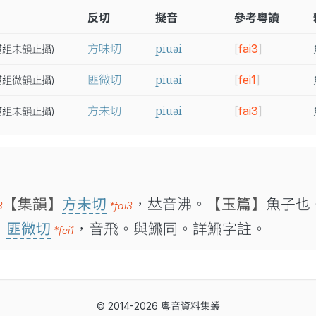
反切
擬音
參考粵讀
piuəi
方味切
[
fai3
]
幫
組
未
韻
止
攝
)
piuəi
匪微切
[
fei1
]
幫
組
微
韻
止
攝
)
piuəi
方未切
[
fai3
]
幫
組
未
韻
止
攝
)
【集韻】
方未切
，𠀤音沸。
【玉篇】
魚子也
3
*fai3
】
匪微切
，音飛。與𩹉同。詳𩹉字註。
*fei1
© 2014-2026 粵音資料集叢