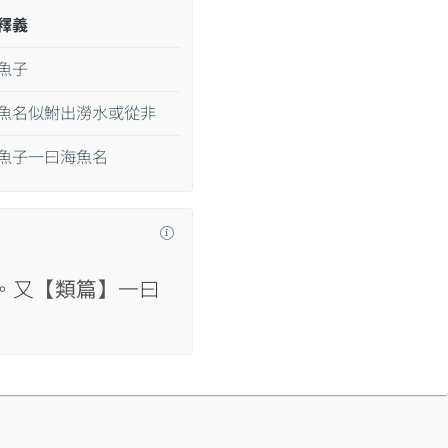
釋義
魚子
魚名似鮒出澇水或從非
魚子一曰海魚名
。又
【類篇】
一曰