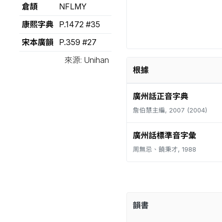
倉頡
NFLMY
康熙字典
P.1472 #35
宋本廣韻
P.359 #27
來源: Unihan
根據
廣州話正音字典
詹伯慧主編, 2007 (2004)
廣州話標準音字彙
周無忌、饒秉才, 1988
韻書