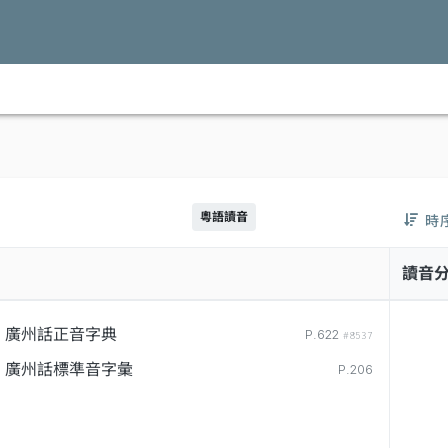
粵語讀音
時
讀音
廣州話正音字典
P.622
#8537
廣州話標準音字彙
P.206