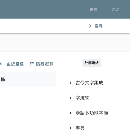
專頁
連結
搜尋
arrow_forward
外部連結
序：由近至遠
隱藏概覽
分佈
古今文字集成
字統網
漢語多功能字庫
粵典