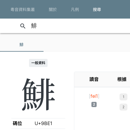
粵音資料集叢
關於
凡例
搜尋
search
鯡
一般資料
鯡
讀音
根據
[
fei1
]
2
碼位
U+9BE1