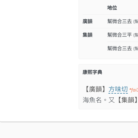
地位
廣韻
幫微合三去
(
集韻
幫微合三平
(
幫微合三去
(
康熙字典
【廣韻】
方味切
*fai
海魚名。又
【集韻