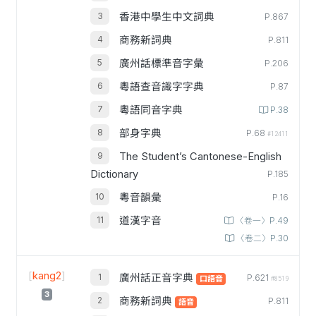
香港中學生中文詞典
P.867
商務新詞典
P.811
廣州話標準音字彙
P.206
粵語查音識字字典
P.87
粵語同音字典
P.38
部身字典
P.68
#12411
The Student’s Cantonese-English
Dictionary
P.185
粵音韻彙
P.16
道漢字音
〈卷一〉P.49
〈卷二〉P.30
[
kang2
]
廣州話正音字典
P.621
口語音
#8519
3
商務新詞典
P.811
語音