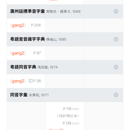
廣州話標準音字彙
周無忌、饒秉才, 1988
[
gang2
]
P.206
粵語查音識字字典
陳岫山, 1985
[
gang2
]
P.87
粵語同音字典
馮田獵, 1974
[
gang2
]
P.38
同音字彙
余秉昭, 1971
P.118
#2691
〈1997修訂本〉
P.138
#2691