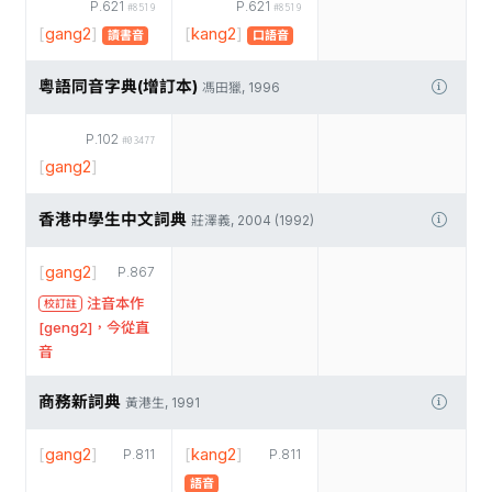
P.621
P.621
#8519
#8519
[
gang2
]
[
kang2
]
讀書音
口語音
粵語同音字典(增訂本)
馮田獵, 1996
P.102
#03477
[
gang2
]
香港中學生中文詞典
莊澤義, 2004 (1992)
[
gang2
]
P.867
注音本作
校訂註
[geng2]，今從直
音
商務新詞典
黃港生, 1991
[
gang2
]
[
kang2
]
P.811
P.811
語音