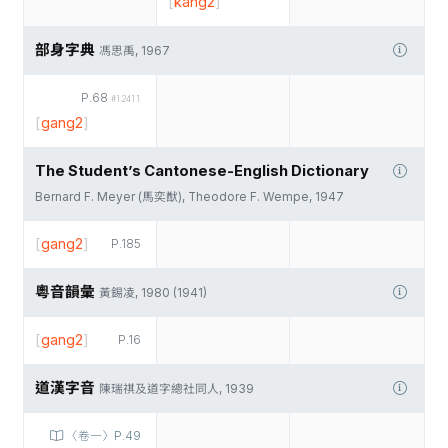
[
kang2
]
部身字典
馮思禹, 1967
P.68
#12411
[
gang2
]
The Student’s Cantonese-English Dictionary
Bernard F. Meyer (馬奕猷), Theodore F. Wempe, 1947
[
gang2
]
P.185
粵音韻彙
黃錫凌, 1980 (1941)
[
gang2
]
P.16
道漢字音
陳瑞祺及道字總社同人, 1939
〈卷一〉P.49