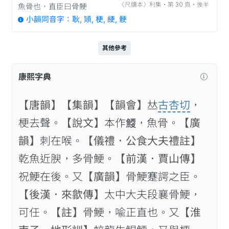
〈尺牘本〉利集‧第 30 頁‧後半
魚骨也，直臣曰骨鯁
小韻同音字：耿, 熲, 梗, 綆, 骾
其他參考
康熙字典
【唐韻】
【集韻】
【韻會】
𠀤
古杏切
，
梗去聲。
【說文】
本作𩹐，魚骨。
【廣
韻】
刺在喉。
【儀禮．公食大夫禮註】
乾魚近腴，多骨鯁。
【前漢．賈山傳】
祝鯁在後。又
【廣韻】
骨鯁蹇諤之臣。
【後漢．來歙傳】
太中大夫段襄骨鯁，
可任。
【註】
骨鯁，喩正直也。又
【淮