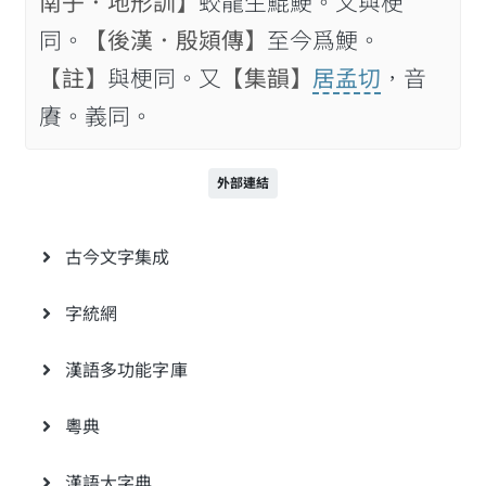
南子．地形訓】
蛟龍生鯤鯁。又與梗
同。
【後漢．殷熲傳】
至今爲鯁。
【註】
與梗同。又
【集韻】
居孟切
，音
賡。義同。
外部連結
古今文字集成
字統網
漢語多功能字庫
粵典
漢語大字典