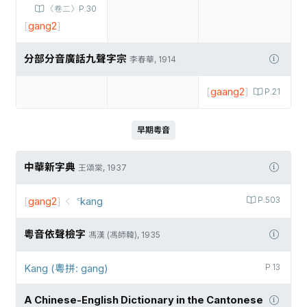
〈卷二〉P.30
[
gang2
]
分部分音廣話九聲字宗
李春華, 1914
[
gaang2
]
P.21
早期粵音
中華新字典
王頌棠, 1937
[
gang2
]
꜂kang
P.503
粵音依聲檢字
馮漢 (馮師韓), 1935
Kang (粵拼: gang)
P.13
A Chinese-English Dictionary in the Cantonese