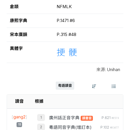
倉頡
NFMLK
康熙字典
P.1471 #6
宋本廣韻
P.315 #48
異體字
挭
骾
來源: Unihan
粵語讀音
讀音
根據
[
gang2
]
廣州話正音字典
P.621
讀書音
#8519
11
粵語同音字典(增訂本)
P.102
#03477