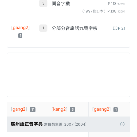
同音字彙
P.118
#2691
〈1997修訂本〉P.138
#2691
[
gaang2
]
分部分音廣話九聲字宗
P.21
1
[
gang2
]
[
kang2
]
[
gaang2
]
11
3
1
廣州話正音字典
詹伯慧主編, 2007 (2004)