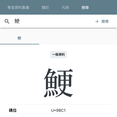
粵音資料集叢
關於
凡例
搜尋
search
搜尋
arrow_forward
鯁
一般資料
鯁
碼位
U+9BC1