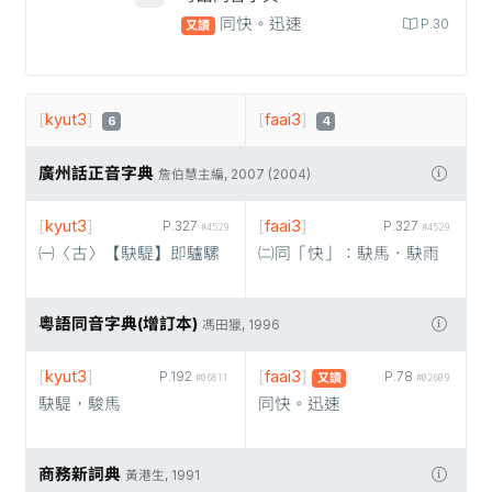
同快。迅速
P.30
又讀
[
kyut3
]
[
faai3
]
6
4
廣州話正音字典
詹伯慧主編, 2007 (2004)
[
kyut3
]
[
faai3
]
P.327
P.327
#4529
#4529
㈠〈古〉【駃騠】即驢騾
㈡同「快」：駃馬．駃雨
粵語同音字典(增訂本)
馮田獵, 1996
[
kyut3
]
[
faai3
]
P.192
P.78
又讀
#06811
#02609
駃騠，駿馬
同快。迅速
商務新詞典
黃港生, 1991