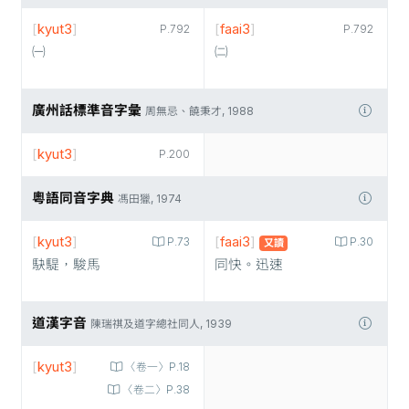
[
kyut3
]
[
faai3
]
P.792
P.792
㈠
㈡
廣州話標準音字彙
周無忌、饒秉才, 1988
[
kyut3
]
P.200
粵語同音字典
馮田獵, 1974
[
kyut3
]
[
faai3
]
P.73
P.30
又讀
駃騠，駿馬
同快。迅速
道漢字音
陳瑞祺及道字總社同人, 1939
[
kyut3
]
〈卷一〉P.18
〈卷二〉P.38