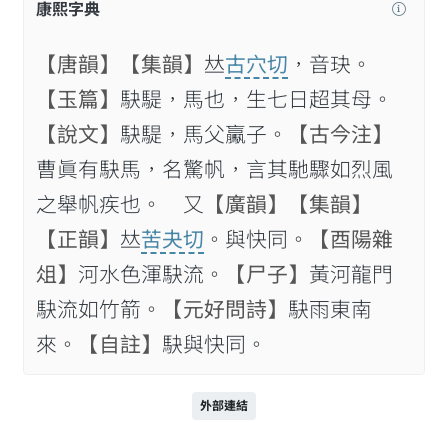
康熙字典
【唐韻】
【集韻】
𠀤
古穴切
，音玦。
【玉篇】
駃騠，馬也，生七日超其母。
【說文】
駃騠，馬父驘子。
【古今注】
曹眞有駃馬，名驚帆，言其馳驟如烈風
之舉帆疾也。 又
【廣韻】
【集韻】
【正韻】
𠀤
苦夬切
。與快同。
【酉陽雜
俎】
河水色渾駃流。
【尸子】
黃河龍門
駃流如竹箭。
【元好問詩】
駃雨東南
來。
【自註】
駃與快同。
外部連結