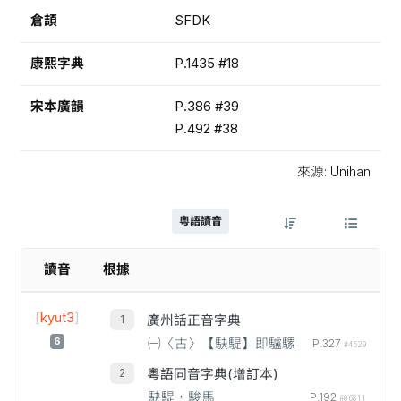
倉頡
SFDK
康熙字典
P.1435 #18
宋本廣韻
P.386 #39
P.492 #38
來源: Unihan
粵語讀音
讀音
根據
[
kyut3
]
廣州話正音字典
6
㈠〈古〉【駃騠】即驢騾
P.327
#4529
粵語同音字典(增訂本)
駃騠，駿馬
P.192
#06811