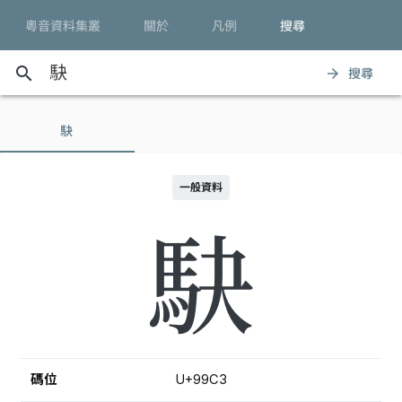
粵音資料集叢
關於
凡例
搜尋
search
搜尋
arrow_forward
駃
一般資料
駃
碼位
U+99C3