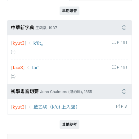
早期粵音
中華新字典
王頌棠, 1937
[
kyut3
]
k’üt⸰
P.491
㈠
[
faai3
]
fái꜄
P.491
㈡
初學粵音切要
John Chalmers (湛約翰), 1855
[
kyut3
]
啟乙切（k'üt 上入聲）
P.8
其他參考