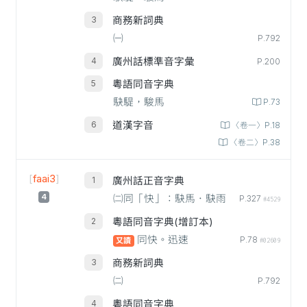
商務新詞典
㈠
P.792
廣州話標準音字彙
P.200
粵語同音字典
駃騠，駿馬
P.73
道漢字音
〈卷一〉P.18
〈卷二〉P.38
[
faai3
]
廣州話正音字典
4
㈡同「快」：駃馬．駃雨
P.327
#4529
粵語同音字典(增訂本)
同快。迅速
P.78
又讀
#02609
商務新詞典
㈡
P.792
粵語同音字典