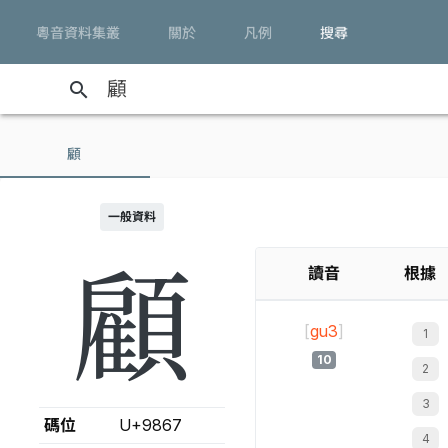
粵音資料集叢
關於
凡例
搜尋
search
顧
一般資料
顧
讀音
根據
[
gu3
]
10
碼位
U+9867