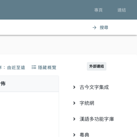
專頁
連結
搜尋
arrow_forward
外部連結
序：由近至遠
隱藏概覽
分佈
古今文字集成
字統網
漢語多功能字庫
粵典