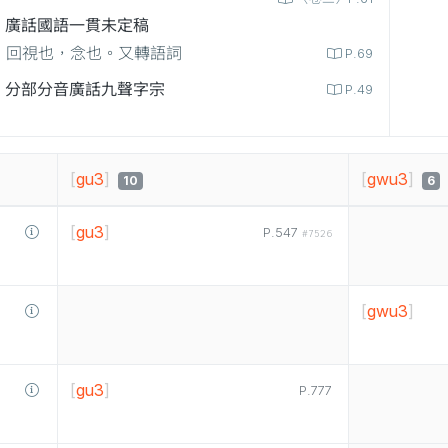
廣話國語一貫未定稿
回視也，念也。又轉語詞
P.69
分部分音廣話九聲字宗
P.49
[
gu3
]
[
gwu3
]
10
6
[
gu3
]
P.547
#7526
[
gwu3
]
[
gu3
]
P.777