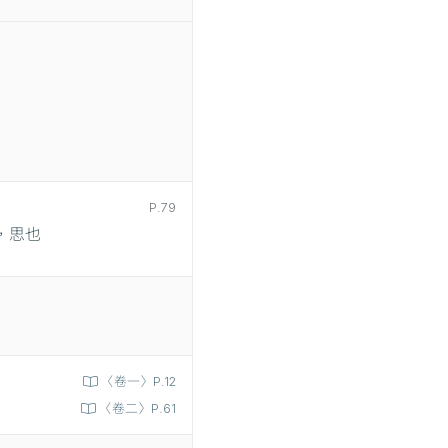
P.79
，思也
〈卷一〉P.12
〈卷二〉P.61