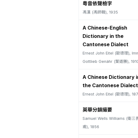
粵音依聲檢字
馮漢 (馮師韓), 1935
A Chinese-English
Dictionary in the
Cantonese Dialect
Ernest John Eitel (歐德理), Im
Gottlieb Genähr (葉道勝), 191
A Chinese Dictionary i
the Cantonese Dialect
Ernest John Eitel (歐德理), 18
英華分韻撮要
Samuel Wells Williams (
甫), 1856