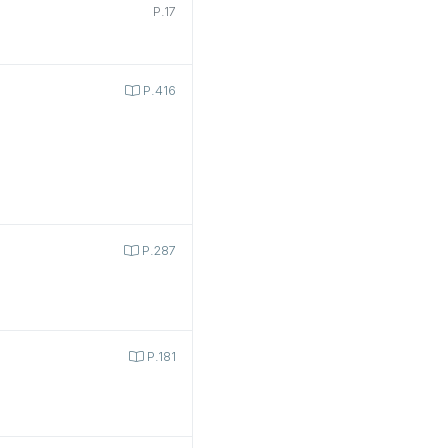
P.17
P.416
P.287
P.181