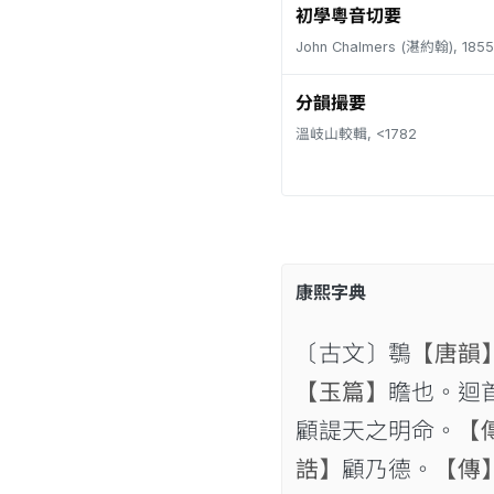
初學粵音切要
John Chalmers (湛約翰), 1855
分韻撮要
溫岐山較輯, <1782
康熙字典
〔古文〕𪄮
【唐韻
【玉篇】
瞻也。迴
顧諟天之明命。
【
誥】
顧乃德。
【傳