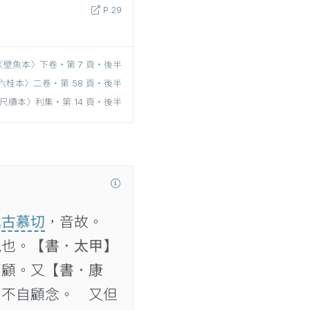
P.29
〈壁魚本〉下卷‧第 7 頁‧後半
六桂本〉二卷‧第 58 頁‧後半
尺牘本〉利集‧第 14 頁‧後半

古慕切
，音故。
視也。
【書．太甲】
西顧。又
【書．康
】
不自顧念。 又但