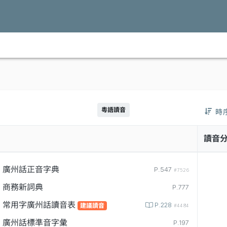
粵語讀音
時
讀音
廣州話正音字典
P.547
#7526
商務新詞典
P.777
常用字廣州話讀音表
P.228
建議讀音
#4484
廣州話標準音字彙
P.197