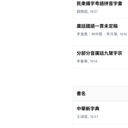
民衆識字粤語拼音字彙
趙雅庭, 1931
廣話國語一貫未定稿
李澹愚、林仲堅、李月華, 1916
分部分音廣話九聲字宗
李春華, 1914
書名
中華新字典
王頌棠, 1937