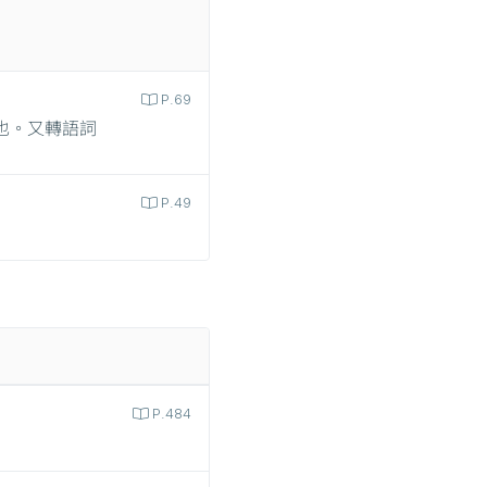
P.69
也。又轉語詞
P.49
P.484