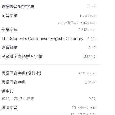
粵語查音識字字典
P.140
同音字彙
P.76
#1692
〈1997修訂本〉P.89
#1692
部身字典
P.242
#3251
The Student’s Cantonese-English Dictionary
P.241
粵音韻彙
P.45
民衆識字粤語拼音字彙
P.115
粵語同音字典(增訂本)
P.121
#04214
粵語同音字典
P.47
道字典
視也，念也，思也
P.79
道漢字音
〈卷一〉P.12
〈卷二〉P.61