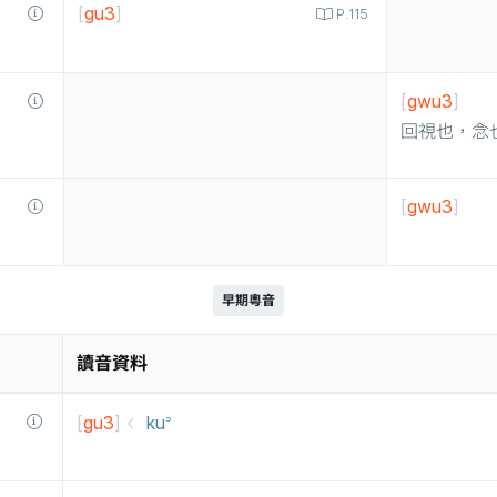
[
gu3
]
P.115
[
gwu3
]
回視也，念
[
gwu3
]
早期粵音
讀音資料
[
gu3
]
ku꜄