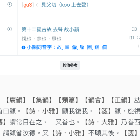
[
gu3
]
見父切（koo 上去聲）
第十二孤古故 去聲 故小韻
〈
視也，念也，思也
〈
小韻同音字：故, 頋, 僱, 雇, 固, 錮, 痼
其他參考
】
【廣韻】
【集韻】
【類篇】
【韻會】
【正韻】

首曰顧。
【詩．小雅】
顧我復我。
【箋】
顧，旋
傳】
謂常目在之。 又眷也。
【詩．大雅】
乃眷
】
謂顧省汝德。又
【詩．小雅】
不顧其後。
【箋