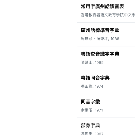
常用字廣州話讀音表
香港教育署語文教育學院中文系, 
廣州話標準音字彙
周無忌、饒秉才, 1988
粵語查音識字字典
陳岫山, 1985
粵語同音字典
馮田獵, 1974
同音字彙
余秉昭, 1971
部身字典
馮思禹, 1967