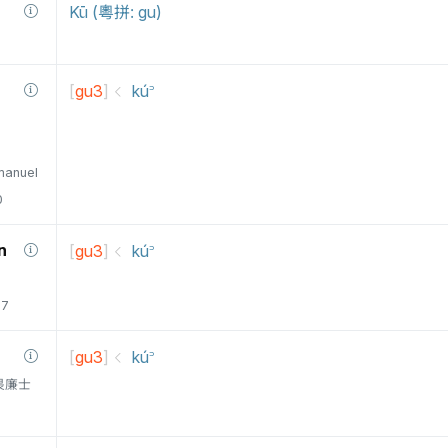
Kū (粵拼: gu)
[
gu3
]
kú꜄
manuel
0
n
[
gu3
]
kú꜄
77
[
gu3
]
kú꜄
衛三畏廉士