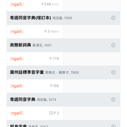
[
ngai5
]
P.548
#7541
粵語同音字典(增訂本)
馮田獵, 1996
[
ngai5
]
P.3
#00089
商務新詞典
黃港生, 1991
[
ngai5
]
P.776
廣州話標準音字彙
周無忌、饒秉才, 1988
[
ngai5
]
P.196
粵語同音字典
馮田獵, 1974
[
ngai5
]
P.2
部身字典