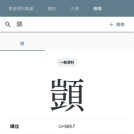
粵音資料集叢
關於
凡例
搜尋
search
搜尋
arrow_forward
顗
一般資料
顗
碼位
U+9857