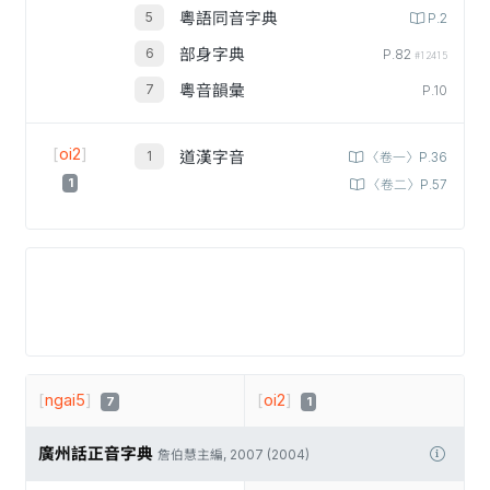
粵語同音字典
P.2
部身字典
P.82
#12415
粵音韻彙
P.10
[
oi2
]
道漢字音
〈卷一〉P.36
1
〈卷二〉P.57
[
ngai5
]
[
oi2
]
7
1
廣州話正音字典
詹伯慧主編, 2007 (2004)