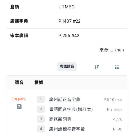
倉頡
UTMBC
康熙字典
P.1407 #22
宋本廣韻
P.255 #42
來源: Unihan
粵語讀音
讀音
根據
[
ngai5
]
廣州話正音字典
P.548
#7541
7
粵語同音字典(增訂本)
P.3
#00089
商務新詞典
P.776
廣州話標準音字彙
P.196