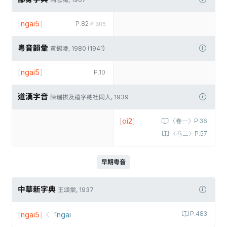
馮思禹, 1967
[
ngai5
]
P.82
#12415
粵音韻彙
黃錫凌, 1980 (1941)
[
ngai5
]
P.10
道漢字音
陳瑞祺及道字總社同人, 1939
[
oi2
]
〈卷一〉P.36
〈卷二〉P.57
早期粵音
中華新字典
王頌棠, 1937
[
ngai5
]
꜃ngai
P.483