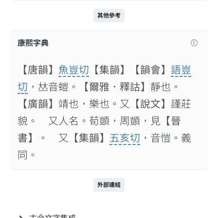
其他參考
康熙字典
【唐韻】
魚豈切
【集韻】
【韻會】
語豈
切
，𠀤音螘。
【爾雅．釋詁】
靜也。
【廣韻】
靖也，樂也。又
【說文】
謹莊
貌。 又人名。荀顗，周顗，見
【晉
書】
。 又
【集韻】
五亥切
，音愷。義
同。
外部連結