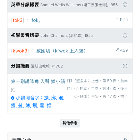
英華分韻撮要
Samuel Wells Williams (衛三畏廉士甫), 1856
[
fok3
]
fok꜆
P.55
初學粵音切要
John Chalmers (湛約翰), 1855
[
kwok3
]
啟國切（k'wok 上入聲）
P.29
分韻撮要
溫岐山較輯, <1782
第十剛講降角 入聲 擴小韻
〈壁魚本〉上卷‧第 50 頁‧前半
〈六桂本〉二卷‧第 44 頁‧後半
姓
〈尺牘本〉亨集‧第 47 頁‧前半
小韻同音字：擴, 廓, 躩,
攫, 矍, 縛, 钁, 藿, 攉
其他參考