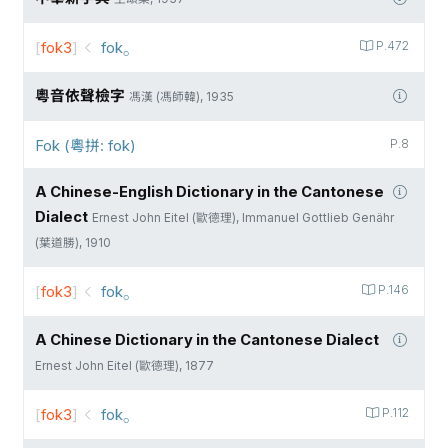
[
fok3
]
fok⸰
P.472
粵音依聲檢字
馮漢 (馮師韓), 1935
Fok (粵拼: fok)
P.8
A Chinese-English Dictionary in the Cantonese
Dialect
Ernest John Eitel (歐德理), Immanuel Gottlieb Genähr
(葉道勝), 1910
[
fok3
]
fok⸰
P.146
A Chinese Dictionary in the Cantonese Dialect
Ernest John Eitel (歐德理), 1877
[
fok3
]
fok⸰
P.112