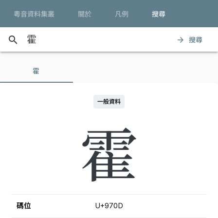
粵音資料集叢
關於
凡例
搜尋
search
搜尋
arrow_forward
霍
一般資料
霍
碼位
U+970D