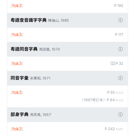
[
fok3
]
P.192
粵語查音識字字典
陳岫山, 1985
[
fok3
]
P.117
粵語同音字典
馮田獵, 1974
[
fok3
]
P.32
同音字彙
余秉昭, 1971
[
fok3
]
P.55
#1222
〈1997修訂本〉P.64
#1222
部身字典
馮思禹, 1967
[
fok3
]
P.242
#3251