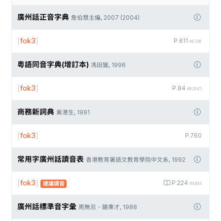
廣州話正音字典
詹伯慧主編, 2007 (2004)
[
fok3
]
P.611
#8398
粵語同音字典(增訂本)
馮田獵, 1996
[
fok3
]
P.84
#02845
商務新詞典
黃港生, 1991
[
fok3
]
P.760
常用字廣州話讀音表
香港教育署語文教育學院中文系, 1992
[
fok3
]
P.224
建議讀音
#4404
廣州話標準音字彙
周無忌、饒秉才, 1988