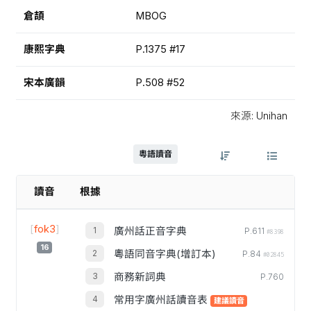
倉頡
MBOG
康熙字典
P.1375 #17
宋本廣韻
P.508 #52
來源: Unihan
粵語讀音
讀音
根據
[
fok3
]
廣州話正音字典
P.611
#8398
16
粵語同音字典(增訂本)
P.84
#02845
商務新詞典
P.760
常用字廣州話讀音表
建議讀音