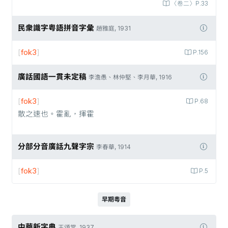
〈卷二〉P.33
民衆識字粤語拼音字彙
趙雅庭, 1931
[
fok3
]
P.156
廣話國語一貫未定稿
李澹愚、林仲堅、李月華, 1916
[
fok3
]
P.68
散之速也。霍亂，揮霍
分部分音廣話九聲字宗
李春華, 1914
[
fok3
]
P.5
早期粵音
中華新字典
王頌棠, 1937