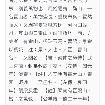
南方爲霍，霍之爲言護也。言太陽用
事，護養萬物也。風俗通義，衡山，一
名霍山者，萬物盛長，垂枝布葉，霍然
而大。又周禮夏官職方氏：河內曰冀
州，其山鎭曰霍山。爾雅釋地：西方之
美者，有霍山之多珠玉焉。晉語：景霍
以爲城。註：景，大也。大霍，晉山
名。 又國名。
【書．蔡仲之命傳】
武
王克商，封弟叔處于霍。
【左傳．閔元
年】
滅霍。
【註】
永安縣有霍大山。霍
國，姬姓。 又邑名。
【左傳．哀四
年】
襲梁及霍。
【註】
梁南有霍陽山，
蠻子之邑也。
【公羊傳．僖二十一年】