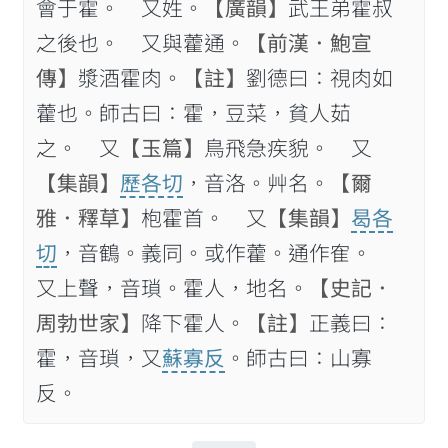
會于霍。 又姓。
【廣韻】
武王弟霍叔
之後也。 又與藿通。
【前漢．鮑宣
傳】
漿酒霍肉。
【註】
劉德曰：視肉如
藿也。師古曰：霍，豆菜，貧人茹
之。 又
【玉篇】
鳥飛急疾貌。 又
【集韻】
歷各切
，音洛。艸名。
【爾
雅．釋草】
枹霍首。 又
【集韻】
曷各
切
，音鶴。義同。或作藿。通作隺。
又上聲，音瑣。霍人，地名。
【史記．
周勃世家】
降下霍人。
【註】
正義曰：
霍，音瑣，又
蘇寡反
。師古曰：山寡
反。