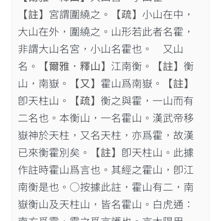
【註】
宮謂圍繞之。
【疏】
小山在中，
大山在外，圍繞之。山形若此者名霍，
非謂大山名宮，小山名霍也。 又山
名。
【爾雅．釋山】
江南衡。
【註】
衡
山，南嶽。
【又】
霍山爲南嶽。
【註】
卽天柱山。
【疏】
衡之與霍，一山而有
二名也。本衡山，一名霍山。漢武帝移
嶽神於天柱，又名天柱，亦爲霍，故漢
已來衡霍別矣。
【註】
卽天柱山。此據
作註時霍山爲言也。其經之霍山，卽江
南衡是也。○按據此註，霍山有二，南
嶽衡山及天柱山，皆名霍山。白虎通：