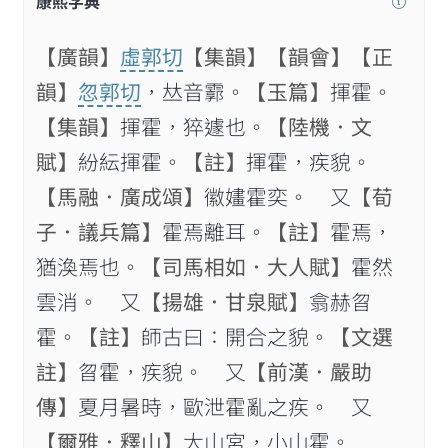
康熙字典
【廣韻】
虛郭切
【集韻】
【韻會】
【正
韻】
忽郭切
，𠀤音霩。
【玉篇】
揮霍。
【集韻】
揮霍，猝遽也。
【陸機．文
賦】
紛紜揮霍。
【註】
揮霍，疾貌。
【馬融．廣成頌】
徽嫿霍奕。 又
【荀
子．議兵篇】
霍焉離耳。
【註】
霍焉，
猶渙焉也。
【司馬相如．大人賦】
霍然
雲消。 又
【揚雄．甘泉賦】
翕赫曶
霍。
【註】
師古曰：開合之貌。
【文選
註】
曶霍，疾貌。 又
【前漢．嚴助
傳】
夏月暑時，歐泄霍亂之疾。 又
【爾雅．釋山】
大山宮，小山霍。