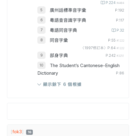
P.224
#4404
廣州話標準音字彙
P.192
粵語查音識字字典
P.117
粵語同音字典
P.32
同音字彙
P.55
#1222
〈1997修訂本〉P.64
#1222
部身字典
P.242
#3251
The Student’s Cantonese-English
Dictionary
P.86
顯示餘下 6 個根據
[
fok3
]
16