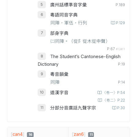
廣州話標準音字彙
P.189
粵語同音字典
同陣，軍伍，行列
P.129
部身字典
㈡同陣。（從阝從木從申聲）
P.67
#12411
The Student’s Cantonese-English
Dictionary
P.19
粵音韻彙
同陣
P.14
道漢字音
〈卷一〉P.54
〈卷二〉P.22
分部分音廣話九聲字宗
P.30
[
can4
]
[
zan6
]
16
11