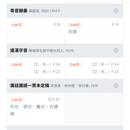
粵音韻彙
黃錫凌, 1980 (1941)
[
can4
]
[
zan6
]
P.16
P.14
同陣
道漢字音
陳瑞祺及道字總社同人, 1939
[
can4
]
[
zan6
]
〈卷一〉P.54
〈卷一〉P.54
〈卷二〉P.22
〈卷二〉P.22
廣話國語一貫未定稿
李澹愚、林仲堅、李月華, 1916
[
can4
]
P.67
列也，張也，舊也。古通
陣