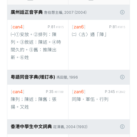
廣州話正音字典
詹伯慧主編, 2007 (2004)
[
can4
]
[
zan6
]
P.81
P.81
#1015
#1015
㈠①安放。②排列：陳
㈡〈古〉通「陣」
列。③敘述：陳述。④時
間久的。⑤舊：推陳出
新。⑥姓
粵語同音字典(增訂本)
馮田獵, 1996
[
can4
]
[
zan6
]
P.35
P.345
#01180
#12042
陳列；陳述；陳舊；張
同陣，軍伍，行列
揚。又姓
香港中學生中文詞典
莊澤義, 2004 (1992)