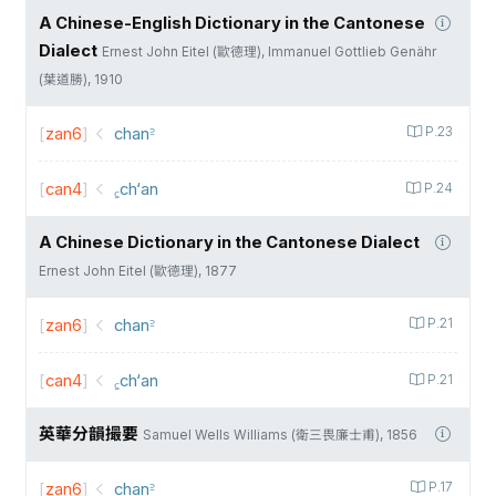
A Chinese-English Dictionary in the Cantonese
Dialect
Ernest John Eitel (歐德理), Immanuel Gottlieb Genähr
(葉道勝), 1910
[
zan6
]
chan꜅
P.23
[
can4
]
꜁ch‘an
P.24
A Chinese Dictionary in the Cantonese Dialect
Ernest John Eitel (歐德理), 1877
[
zan6
]
chan꜅
P.21
[
can4
]
꜁ch‘an
P.21
英華分韻撮要
Samuel Wells Williams (衛三畏廉士甫), 1856
[
zan6
]
chan꜅
P.17