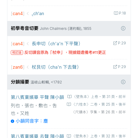
[
can4
]
꜁ch‘an
P.18
初學粵音切要
John Chalmers (湛約翰), 1855
[
can4
]
長申切（ch'a'n 下平聲）
P.29
反切讀音原為「杖申」，現據錯遺備考#11更正
校訂註
[
zan6
]
杖艮切（cha'n 下去聲）
P.29
分韻撮要
溫岐山較輯, <1782
第八賓稟嬪畢 平聲 陳小韻
〈壁魚本〉上卷‧第 31 頁‧前半
〈六桂本〉二卷‧第 25 頁‧後半
列也，張也，敷也，吿
〈尺牘本〉亨集‧第 26 頁‧前半
也。又姓
小韻同音字：塵
第八賓稟嬪畢 去聲 陣小韻
〈壁魚本〉上卷‧第 32 頁‧後半