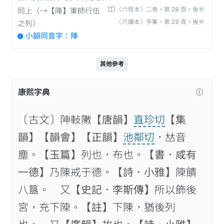
〈六桂本〉二卷‧第 28 頁‧後半
同上（→【陣】軍師行伍
〈尺牘本〉亨集‧第 29 頁‧後半
之列）
小韻同音字：陣
其他參考
康熙字典
〔古文〕𨸬軙敶
【唐韻】
直珍切
【集
韻】
【韻會】
【正韻】
池鄰切
，𠀤音
塵。
【玉篇】
列也，布也。
【書．咸有
一德】
乃陳戒于德。
【詩．小雅】
𨻰饋
八簋。 又
【史記．李斯傳】
所以飾後
宮，充下𨻰。
【註】
下陳，猶後列