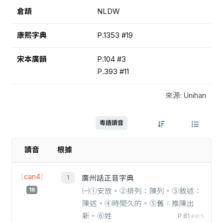
倉頡
NLDW
康熙字典
P.1353 #19
宋本廣韻
P.104 #3
P.393 #11
來源: Unihan
粵語讀音
讀音
根據
[
can4
]
廣州話正音字典
16
㈠①安放。②排列：陳列。③敘述：
陳述。④時間久的。⑤舊：推陳出
新。⑥姓
P.81
#1015