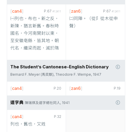
[
can4
]
[
zan6
]
P.67
P.67
#12411
#12411
㈠列也，布也。新之反，
㈡同陣。（從阝從木從申
新陳，猶言新舊。春秋時
聲）
國名，今河南開封以東，
至安徽亳縣，皆其地。朝
代名，繼梁而起，滅於隋
The Student’s Cantonese-English Dictionary
Bernard F. Meyer (馬奕猷), Theodore F. Wempe, 1947
[
can4
]
[
zan6
]
P.20
P.19
道字典
陳瑞祺及道字總社同人, 1941
[
can4
]
P.32
列也，舊也，又姓