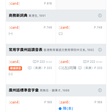
[
can4
]
P.816
商務新詞典
黃港生, 1991
[
can4
]
[
zan6
]
P.748
P.748
㈠
㈡
常用字廣州話讀音表
香港教育署語文教育學院中文系, 1992
[
can4
]
[
zan6
]
P.222
P.222
#4344
#4344
㈡(古)同陣
〈異讀〉P.333
〈異讀〉P.333
建議讀音
㈠
廣州話標準音字彙
周無忌、饒秉才, 1988
[
can4
]
[
zan6
]
P.189
P.189
陣(本)