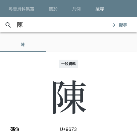
粵音資料集叢
關於
凡例
搜尋
search
搜尋
arrow_forward
陳
一般資料
陳
碼位
U+9673