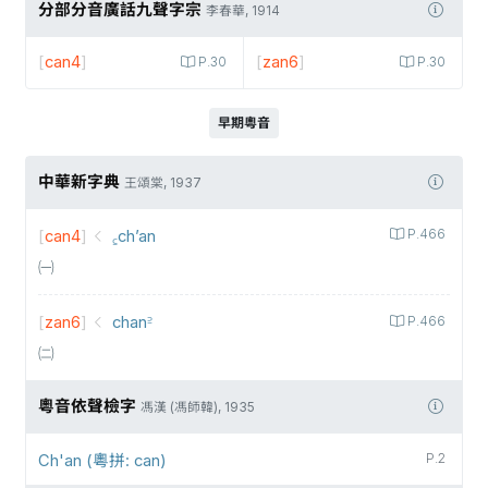
分部分音廣話九聲字宗
李春華, 1914
[
can4
]
[
zan6
]
P.30
P.30
早期粵音
中華新字典
王頌棠, 1937
[
can4
]
꜁ch’an
P.466
㈠
[
zan6
]
chan꜅
P.466
㈡
粵音依聲檢字
馮漢 (馮師韓), 1935
Ch'an (粵拼: can)
P.2