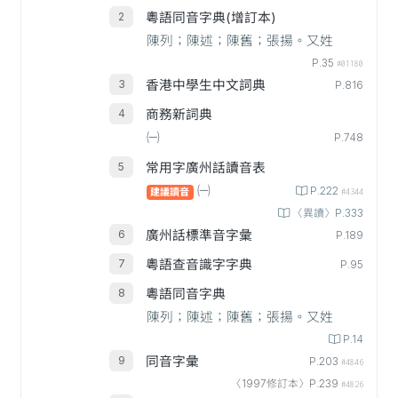
粵語同音字典(增訂本)
陳列；陳述；陳舊；張揚。又姓
P.35
#01180
香港中學生中文詞典
P.816
商務新詞典
㈠
P.748
常用字廣州話讀音表
㈠
P.222
建議讀音
#4344
〈異讀〉P.333
廣州話標準音字彙
P.189
粵語查音識字字典
P.95
粵語同音字典
陳列；陳述；陳舊；張揚。又姓
P.14
同音字彙
P.203
#4846
〈1997修訂本〉P.239
#4826