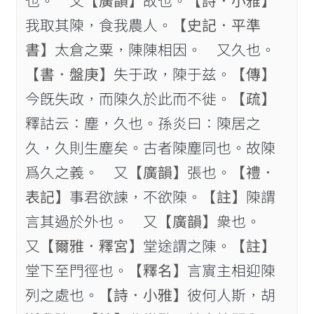
也。 又
【廣韻】
故也。
【詩．小雅】
我取其𨻰，食我農人。
【史記．平準
書】
太倉之粟，陳陳相因。 又久也。
【書．盤庚】
失于政，𨻰于兹。
【傳】
今旣失政，而𨻰久於此而不徙。
【疏】
釋詁云：塵，久也。孫炎曰：𨻰居之
久，久則生塵矣。古者𨻰塵同也。故𨻰
爲久之義。 又
【廣韻】
張也。
【禮．
表記】
事君欲諫，不欲𨻰。
【註】
𨻰謂
言其過於外也。 又
【廣韻】
衆也。
又
【爾雅．釋宮】
堂途謂之陳。
【註】
堂下至門徑也。
【釋名】
言賔主相迎𨻰
列之處也。
【詩．小雅】
彼何人斯，胡