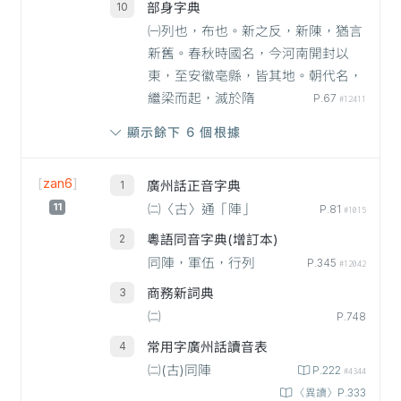
部身字典
㈠列也，布也。新之反，新陳，猶言
新舊。春秋時國名，今河南開封以
東，至安徽亳縣，皆其地。朝代名，
繼梁而起，滅於隋
P.67
#12411
顯示餘下 6 個根據
[
zan6
]
廣州話正音字典
11
㈡〈古〉通「陣」
P.81
#1015
粵語同音字典(增訂本)
同陣，軍伍，行列
P.345
#12042
商務新詞典
㈡
P.748
常用字廣州話讀音表
㈡(古)同陣
P.222
#4344
〈異讀〉P.333