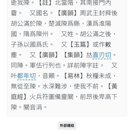
逝我𨻰。
【註】
北當階，其南接門內
霤。 又國名。
【廣韻】
周武王封舜後
胡公滿於𨻰，楚滅𨻰爲縣，漢爲淮陽
國，隋爲𨻰州。 又姓。胡公滿之後，
子孫以國爲氏。 又
【玉篇】
或作𢽬
塵。 又
【廣韻】
【集韻】
𠀤
直刃切
。
同陣。軍伍行列也。詳前陣字註。 又
叶
都年切
，音顚。
【易林】
秋糧未成，
無從至𨻰。水深難涉，使我不前。
【黃
庭經】
火兵符圖備靈關，前昂後𤰞高下
𨻰。關音涓。
外部連結