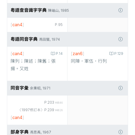
粵語查音識字字典
陳岫山, 1985
[
can4
]
P.95
粵語同音字典
馮田獵, 1974
[
can4
]
[
zan6
]
P.14
P.129
陳列；陳述；陳舊；張
同陣，軍伍，行列
揚。又姓
同音字彙
余秉昭, 1971
P.203
#4846
〈1997修訂本〉P.239
#4826
[
can4
]
部身字典
馮思禹, 1967