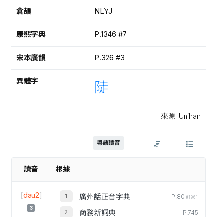
倉頡
NLYJ
康熙字典
P.1346 #7
宋本廣韻
P.326 #3
異體字
陡
來源: Unihan
粵語讀音
讀音
根據
[
dau2
]
廣州話正音字典
P.80
#1001
3
商務新詞典
P.745