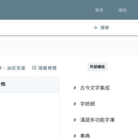
專頁
連結
搜尋
arrow_forward
外部連結
序：由近至遠
隱藏概覽
分佈
古今文字集成
字統網
漢語多功能字庫
粵典