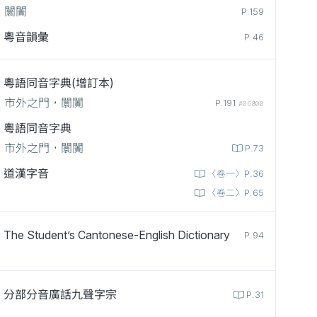
闤闠
P.159
粵音韻彙
P.46
粵語同音字典(增訂本)
市外之門，闤闠
P.191
#06800
粵語同音字典
市外之門，闤闠
P.73
道漢字音
〈卷一〉P.36
〈卷二〉P.65
The Student’s Cantonese-English Dictionary
P.94
分部分音廣話九聲字宗
P.31