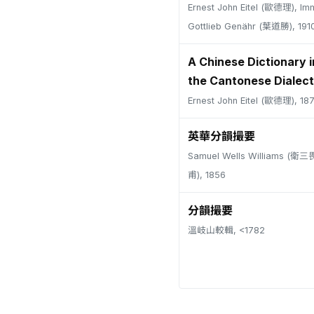
Ernest John Eitel (歐德理), Im
Gottlieb Genähr (葉道勝), 191
A Chinese Dictionary i
the Cantonese Dialect
Ernest John Eitel (歐德理), 18
英華分韻撮要
Samuel Wells Williams (
甫), 1856
分韻撮要
溫岐山較輯, <1782