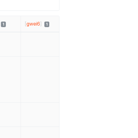
[
gwei6
]
1
1