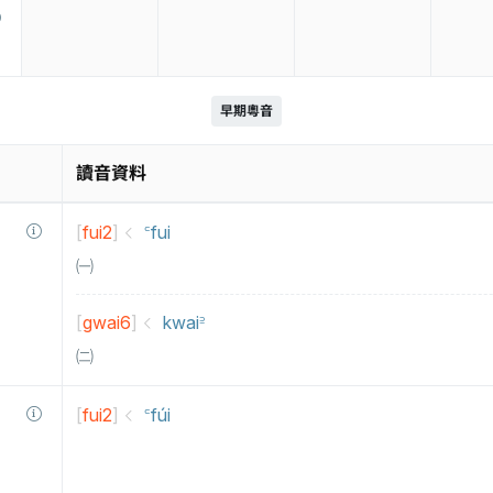
早期粵音
讀音資料
[
fui2
]
꜂fui
㈠
[
gwai6
]
kwai꜅
㈡
[
fui2
]
꜂fúi