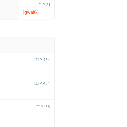
P.31
[
gwei6
]
P.464
P.464
P.165