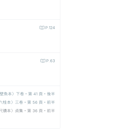
P.124
P.63
壁魚本〉下卷‧第 41 頁‧後半
六桂本〉三卷‧第 56 頁‧前半
尺牘本〉貞集‧第 36 頁‧前半