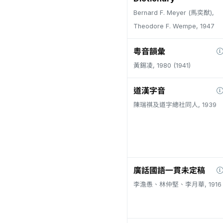
Bernard F. Meyer (馬奕猷),
Theodore F. Wempe, 1947
粵音韻彙
黃錫凌, 1980 (1941)
道漢字音
陳瑞祺及道字總社同人, 1939
廣話國語一貫未定稿
李澹愚、林仲堅、李月華, 1916