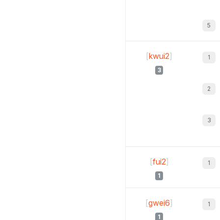
[
kwui2
]
3
[
fui2
]
1
[
gwei6
]
1