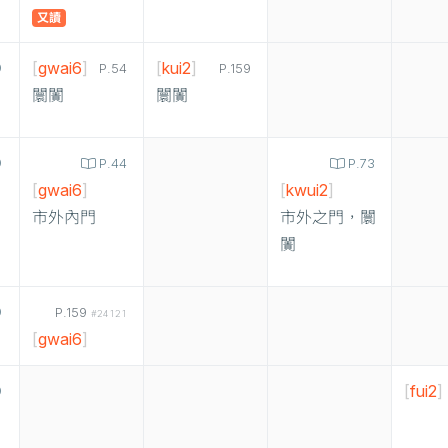
又讀
[
gwai6
]
[
kui2
]
P.54
P.159
闤闠
闤闠
P.44
P.73
[
gwai6
]
[
kwui2
]
市外內門
市外之門，闤
闠
P.159
#24121
[
gwai6
]
[
fui2
]