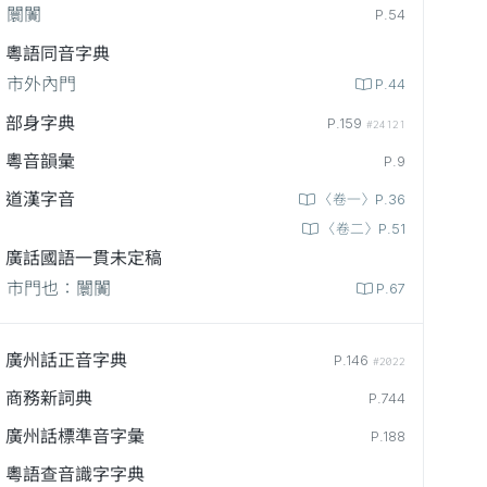
闤闠
P.54
粵語同音字典
市外內門
P.44
部身字典
P.159
#24121
粵音韻彙
P.9
道漢字音
〈卷一〉P.36
〈卷二〉P.51
廣話國語一貫未定稿
市門也：闤闠
P.67
廣州話正音字典
P.146
#2022
商務新詞典
P.744
廣州話標準音字彙
P.188
粵語查音識字字典