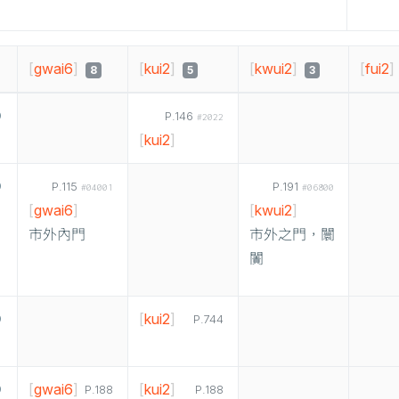
[
gwai6
]
[
kui2
]
[
kwui2
]
[
fui2
]
8
5
3
P.146
#2022
[
kui2
]
P.115
P.191
#04001
#06800
[
gwai6
]
[
kwui2
]
市外內門
市外之門，闤
闠
[
kui2
]
P.744
[
gwai6
]
[
kui2
]
P.188
P.188