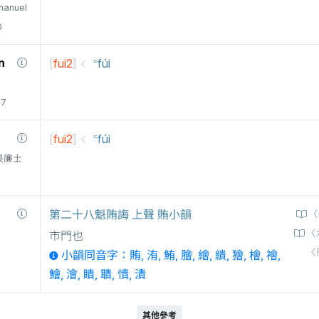
manuel
0
n
[
fui2
]
꜂fúi
77
[
fui2
]
꜂fúi
衛三畏廉士
第二十八魁賄誨 上聲 賄小韻
〈
〈
市門也
〈
小韻同音字：賄, 洧, 鮪, 膾, 繪, 繢, 獪, 檜, 襘,
鱠, 澮, 瞶, 聵, 憒, 潰
其他參考