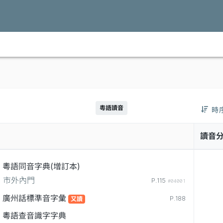
粵語讀音
時
讀音
粵語同音字典(增訂本)
市外內門
P.115
#04001
廣州話標準音字彙
P.188
又讀
粵語查音識字字典