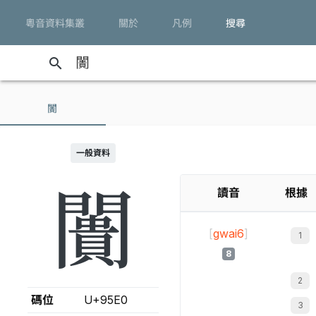
粵音資料集叢
關於
凡例
搜尋
search
闠
一般資料
闠
讀音
根據
[
gwai6
]
8
碼位
U+95E0