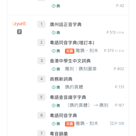
P.42
鐫
[
zyun1
]
廣州話正音字典
7
P.513
鐫
#7090
粵語同音字典(增訂本)
雕鐫，刻木
P.370
鐫
又讀
#13030
香港中學生中文詞典
雕刻：鐫刻圖章
P.802
鐫
商務新詞典
鐫的異體
P.731
鎸
粵語查音識字字典
（鐫的異體） → 鎸刻
P.167
鎸
粵語同音字典
雕鐫，刻木
P.138
鐫
又讀
粵音韻彙