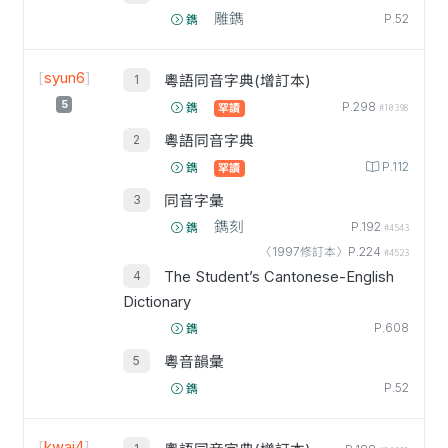
雕鐫
P.52
鐫
[
syun6
]
粵語同音字典(增訂本)
5
P.298
鐫
罕讀
#10398
粵語同音字典
P.112
鐫
罕讀
同音字彙
鐫刻
P.192
鐫
#4543
〈1997修訂本〉P.224
#4523
The Student’s Cantonese-English
Dictionary
P.608
鐫
粵音韻彙
P.52
鐫
[
kwai4
]