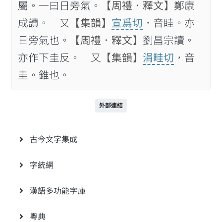
屬。一曰日旁氣。
【周禮．釋文】
鄭康
成讀。 又
【集韻】
宣爲切
，音眭。亦
日旁氣也。
【周禮．釋文】
劉昌宗讀。
亦作下圭反。 又
【集韻】
涓畦切
，音
圭。錐也。
外部連結
古今文字集成
字統網
漢語多功能字庫
粵典