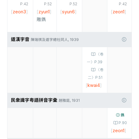
P.42
P.52
P.52
P.42
[
zeon3
]
[
zyun1
]
[
syun6
]
[
zeon1
]
雕鐫
道漢字音
陳瑞祺及道字總社同人, 1939
〈卷
一〉P.39
〈卷
二〉P.51
[
kwai4
]
民衆識字粤語拼音字彙
趙雅庭, 1931
鐫
P.90
[
zeon1
]