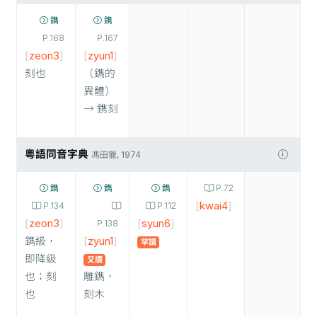
鐫
鎸
P.168
P.167
[
zeon3
]
[
zyun1
]
刻也
（鐫的
異體）
→ 鎸刻
粵語同音字典
馮田獵, 1974
鐫
鐫
鐫
P.72
[
kwai4
]
P.134
P.112
[
zeon3
]
[
syun6
]
P.138
鐫級，
[
zyun1
]
罕讀
即降級
又讀
也；刻
雕鐫，
也
刻木