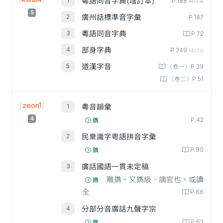
粵語同音字典(增訂本)
P.188
#06690
5
廣州話標準音字彙
P.187
粵語同音字典
P.72
部身字典
P.349
#42332
道漢字音
〈卷一〉P.39
〈卷二〉P.51
[
zeon1
]
粵音韻彙
4
P.42
鐫
民衆識字粤語拼音字彙
P.90
鐫
廣話國語一貫未定稿
雕鐫。又鐫級，謫官也。或讀
鐫
全
P.66
分部分音廣話九聲字宗
P.63
鐫