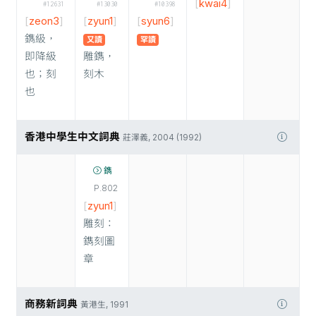
[
kwai4
]
#12631
#13030
#10398
[
zeon3
]
[
zyun1
]
[
syun6
]
鐫級，
又讀
罕讀
即降級
雕鐫，
也；刻
刻木
也
香港中學生中文詞典
莊澤義, 2004 (1992)
鐫
P.802
[
zyun1
]
雕刻：
鐫刻圖
章
商務新詞典
黃港生, 1991