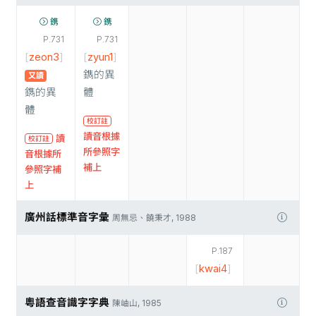
鎸
鎸
P.731
P.731
[
zeon3
]
[
zyun1
]
鐫的異
又讀
鐫的異
體
體
校訂註
讀音根據
讀
校訂註
所參照字
音根據所
補上
參照字補
上
廣州話標準音字彙
周無忌、饒秉才, 1988
P.187
[
kwai4
]
粵語查音識字字典
陳岫山, 1985