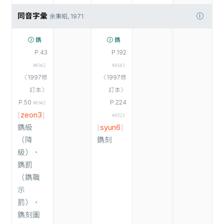
同音字彙
余秉昭, 1971
鐫
鐫
P.43
P.192
#0942
#4543
〈1997修
〈1997修
訂本〉
訂本〉
P.50
P.224
#0942
[
zeon3
]
#4523
鐫級
[
syun6
]
（降
鐫刻
級），
鐫罰
（鐫職
示
罰），
鐫刻圖