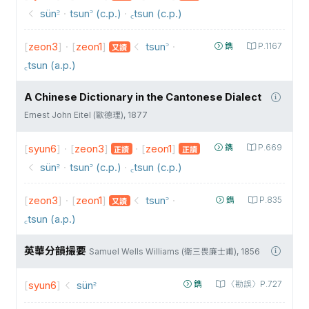
sün꜅
·
tsun꜄ (c.p.)
·
꜀tsun (c.p.)
[
zeon3
]
·
[
zeon1
]
tsun꜄
·
鐫
P.1167
又讀
꜀tsun (a.p.)
A Chinese Dictionary in the Cantonese Dialect
Ernest John Eitel (歐德理), 1877
[
syun6
]
·
[
zeon3
]
·
[
zeon1
]
鐫
P.669
正讀
正讀
sün꜅
·
tsun꜄ (c.p.)
·
꜀tsun (c.p.)
[
zeon3
]
·
[
zeon1
]
tsun꜄
·
鐫
P.835
又讀
꜀tsun (a.p.)
英華分韻撮要
Samuel Wells Williams (衛三畏廉士甫), 1856
[
syun6
]
sün꜅
鐫
〈勘誤〉P.727