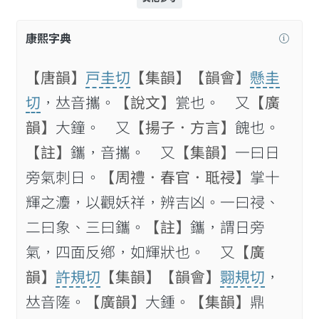
康熙字典
【唐韻】
戸圭切
【集韻】
【韻會】
懸圭
切
，𠀤音攜。
【說文】
瓽也。 又
【廣
韻】
大鐘。 又
【揚子．方言】
餽也。
【註】
鑴，音攜。 又
【集韻】
一曰日
旁氣刺日。
【周禮．春官．𦕑祲】
掌十
輝之灋，以觀妖祥，辨吉凶。一曰祲、
二曰象、三曰鑴。
【註】
鑴，謂日旁
氣，四面反鄕，如輝狀也。 又
【廣
韻】
許規切
【集韻】
【韻會】
翾規切
，
𠀤音隓。
【廣韻】
大鍾。
【集韻】
鼎