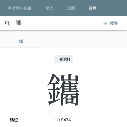
粵音資料集叢
關於
凡例
搜尋
search
搜尋
arrow_forward
鑴
一般資料
鑴
碼位
U+9474