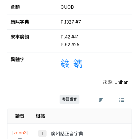
倉頡
CUOB
康熙字典
P.1327 #7
宋本廣韻
P.42 #41
P.92 #25
異體字
鋑
鐫
來源: Unihan
粵語讀音
讀音
根據
[
zeon3
]
廣州話正音字典