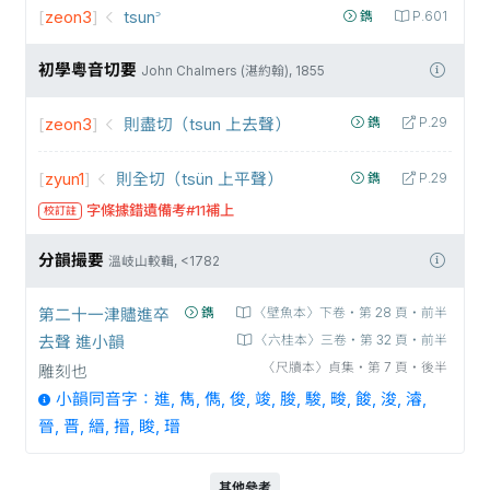
[
zeon3
]
tsun꜄
鐫
P.601
初學粵音切要
John Chalmers (湛約翰), 1855
[
zeon3
]
則盡切（tsun 上去聲）
鐫
P.29
[
zyun1
]
則全切（tsün 上平聲）
鐫
P.29
字條據錯遺備考#11補上
校訂註
分韻撮要
溫岐山較輯, <1782
第二十一津贐進卒
鐫
〈壁魚本〉下卷‧第 28 頁‧前半
去聲 進小韻
〈六桂本〉三卷‧第 32 頁‧前半
〈尺牘本〉貞集‧第 7 頁‧後半
雕刻也
小韻同音字：進, 雋, 儁, 俊, 竣, 朘, 駿, 畯, 餕, 浚, 濬,
晉, 晋, 縉, 搢, 睃, 瑨
其他參考