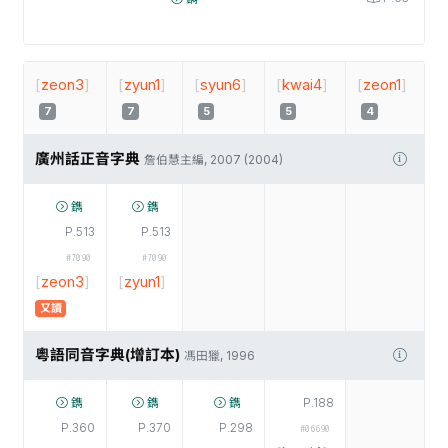
[
zeon3
]
[
zyun1
]
[
syun6
]
[
kwai4
]
[
zeon1
]
7
7
5
5
4
廣州話正音字典
詹伯慧主編, 2007 (2004)
鐫
鐫
P.513
P.513
#7090
#7090
[
zeon3
]
[
zyun1
]
又讀
粵語同音字典(增訂本)
馮田獵, 1996
鐫
鐫
鐫
P.188
P.360
P.370
P.298
#06690