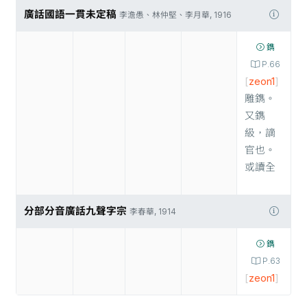
廣話國語一貫未定稿
李澹愚、林仲堅、李月華, 1916
鐫
P.66
[
zeon1
]
雕鐫。
又鐫
級，謫
官也。
或讀全
分部分音廣話九聲字宗
李春華, 1914
鐫
P.63
[
zeon1
]