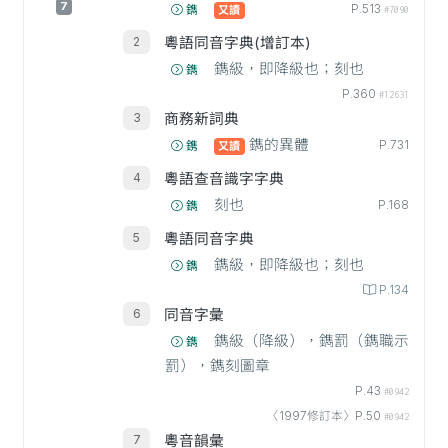
7
P.513
鐫
又讀
#7090
粵語同音字典(增訂本)
鐫級，即降級也；刻也
鐫
P.360
#12631
商務新詞典
鐫的異體
P.731
鎸
又讀
粵語查音識字字典
刻也
P.168
鐫
粵語同音字典
鐫級，即降級也；刻也
鐫
P.134
同音字彙
鐫級（降級），鐫罰（鐫職示
鐫
罰），鐫刻圖章
P.43
#0942
〈1997修訂本〉P.50
#0942
粵音韻彙