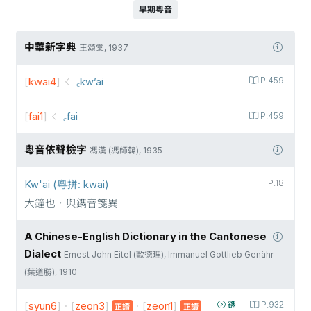
早期粵音
中華新字典
王頌棠, 1937
[
kwai4
]
꜁kw’ai
P.459
[
fai1
]
꜀fai
P.459
粵音依聲檢字
馮漢 (馮師韓), 1935
Kw'ai (粵拼: kwai)
P.18
大鐘也．與鐫音箋異
A Chinese-English Dictionary in the Cantonese
Dialect
Ernest John Eitel (歐德理), Immanuel Gottlieb Genähr
(葉道勝), 1910
[
syun6
]
·
[
zeon3
]
·
[
zeon1
]
鐫
P.932
正讀
正讀