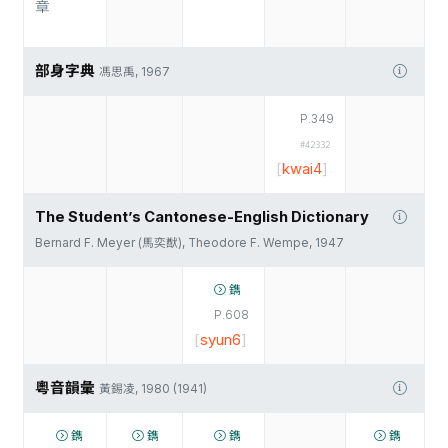
章
部身字典
馮思禹, 1967
P.349
#42332
[
kwai4
]
The Student’s Cantonese-English Dictionary
Bernard F. Meyer (馬奕猷), Theodore F. Wempe, 1947
鐫
P.608
[
syun6
]
粵音韻彙
黃錫凌, 1980 (1941)
鐫
鐫
鐫
鐫