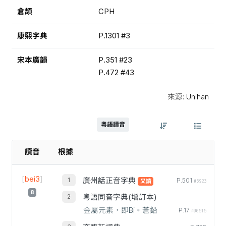
倉頡
CPH
康熙字典
P.1301 #3
宋本廣韻
P.351 #23
P.472 #43
來源: Unihan
粵語讀音
讀音
根據
[
bei3
]
廣州話正音字典
P.501
又讀
#6923
8
粵語同音字典(增訂本)
金屬元素，即Bi。蒼鉛
P.17
#00515