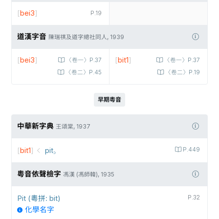
[
bei3
]
P.19
道漢字音
陳瑞祺及道字總社同人, 1939
[
bei3
]
[
bit1
]
〈卷一〉P.37
〈卷一〉P.37
〈卷二〉P.45
〈卷二〉P.19
早期粵音
中華新字典
王頌棠, 1937
[
bit1
]
pit꜆
P.449
粵音依聲檢字
馮漢 (馮師韓), 1935
Pit (粵拼: bit)
P.32
化學名字