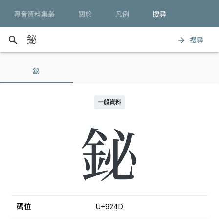
粵音資料集叢
關於
凡例
搜尋
search
搜尋
arrow_forward
鉍
一般資料
鉍
碼位
U+924D