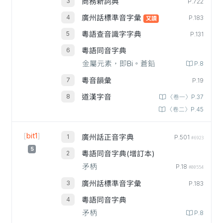
商務新詞典
P.722
廣州話標準音字彙
P.183
又讀
粵語查音識字字典
P.131
粵語同音字典
金屬元素，即Bi。蒼鉛
P.8
粵音韻彙
P.19
道漢字音
〈卷一〉P.37
〈卷二〉P.45
[
bit1
]
廣州話正音字典
P.501
#6923
5
粵語同音字典(增訂本)
矛柄
P.18
#00554
廣州話標準音字彙
P.183
粵語同音字典
矛柄
P.8