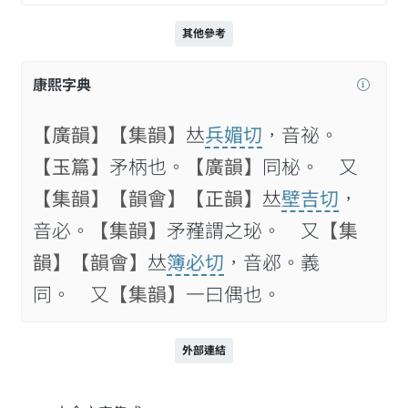
其他參考
康熙字典
【廣韻】
【集韻】
𠀤
兵媚切
，音祕。
【玉篇】
矛柄也。
【廣韻】
同柲。 又
【集韻】
【韻會】
【正韻】
𠀤
壁吉切
，
音必。
【集韻】
矛𥎊謂之珌。 又
【集
韻】
【韻會】
𠀤
簿必切
，音邲。義
同。 又
【集韻】
一曰偶也。
外部連結