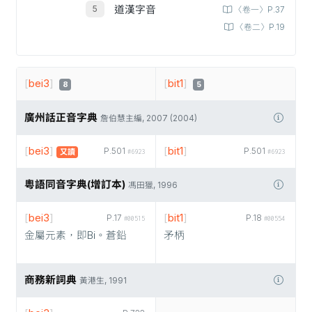
道漢字音
〈卷一〉P.37
〈卷二〉P.19
[
bei3
]
[
bit1
]
8
5
廣州話正音字典
詹伯慧主編, 2007 (2004)
[
bei3
]
[
bit1
]
P.501
P.501
又讀
#6923
#6923
粵語同音字典(增訂本)
馮田獵, 1996
[
bei3
]
[
bit1
]
P.17
P.18
#00515
#00554
金屬元素，即Bi。蒼鉛
矛柄
商務新詞典
黃港生, 1991