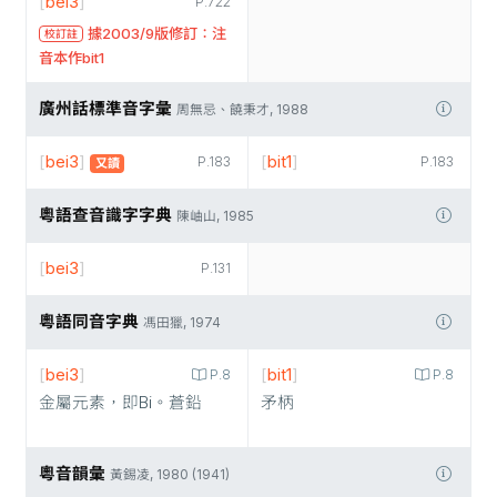
[
bei3
]
P.722
據2003/9版修訂：注
校訂註
音本作bit1
廣州話標準音字彙
周無忌、饒秉才, 1988
[
bei3
]
[
bit1
]
P.183
P.183
又讀
粵語查音識字字典
陳岫山, 1985
[
bei3
]
P.131
粵語同音字典
馮田獵, 1974
[
bei3
]
[
bit1
]
P.8
P.8
金屬元素，即Bi。蒼鉛
矛柄
粵音韻彙
黃錫凌, 1980 (1941)