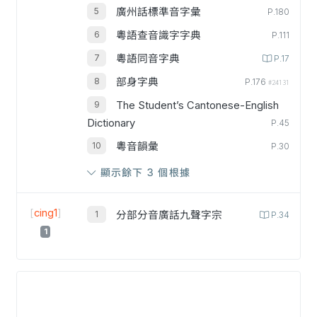
廣州話標準音字彙
P.180
粵語查音識字字典
P.111
粵語同音字典
P.17
部身字典
P.176
#24131
The Student’s Cantonese-English
Dictionary
P.45
粵音韻彙
P.30
顯示餘下 3 個根據
[
cing1
]
分部分音廣話九聲字宗
P.34
1