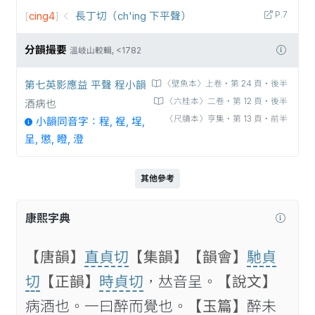
[
cing4
]
長丁切（ch'ing 下平聲）
P.7
分韻撮要
溫岐山較輯, <1782
第七英影應益 平聲 程小韻
〈壁魚本〉上卷‧第 24 頁‧後半
〈六桂本〉二卷‧第 12 頁‧後半
酒病也
〈尺牘本〉亨集‧第 13 頁‧前半
小韻同音字：程, 裎, 埕,
呈, 懲, 瞪, 澄
其他參考
康熙字典
【唐韻】
直貞切
【集韻】
【韻會】
馳貞
切
【正韻】
時貞切
，𠀤音呈。
【說文】
病酒也。一曰醉而覺也。
【玉篇】
醉未