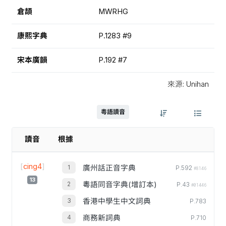
倉頡
MWRHG
康熙字典
P.1283 #9
宋本廣韻
P.192 #7
來源: Unihan
粵語讀音
讀音
根據
[
cing4
]
廣州話正音字典
P.592
#8146
13
粵語同音字典(增訂本)
P.43
#01446
香港中學生中文詞典
P.783
商務新詞典
P.710