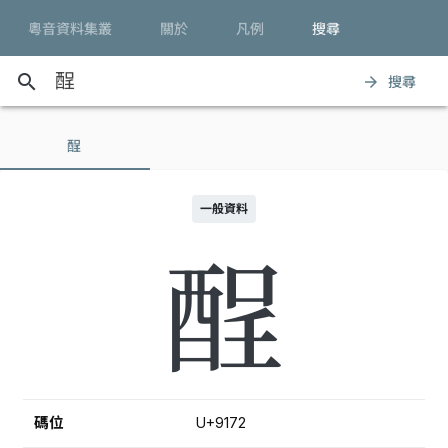
粵音資料集叢
關於
凡例
搜尋
search
搜尋
arrow_forward
酲
一般資料
酲
碼位
U+9172