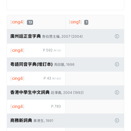
[
cing4
]
[
cing1
]
13
1
廣州話正音字典
詹伯慧主編, 2007 (2004)
[
cing4
]
P.592
#8146
粵語同音字典(增訂本)
馮田獵, 1996
[
cing4
]
P.43
#01446
香港中學生中文詞典
莊澤義, 2004 (1992)
[
cing4
]
P.783
商務新詞典
黃港生, 1991