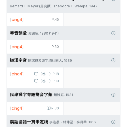
Bernard F. Meyer (馬奕猷), Theodore F. Wempe, 1947
[
cing4
]
P.45
粵音韻彙
黃錫凌, 1980 (1941)
[
cing4
]
P.30
道漢字音
陳瑞祺及道字總社同人, 1939
[
cing4
]
〈卷一〉P.18
〈卷二〉P.10
民衆識字粤語拼音字彙
趙雅庭, 1931
[
cing4
]
P.80
廣話國語一貫未定稿
李澹愚、林仲堅、李月華, 1916