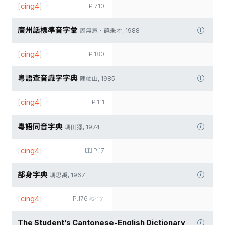
[
cing4
]
P.710
廣州話標準音字彙
周無忌、饒秉才, 1988
[
cing4
]
P.180
粵語查音識字字典
陳岫山, 1985
[
cing4
]
P.111
粵語同音字典
馮田獵, 1974
[
cing4
]
P.17
部身字典
馮思禹, 1967
[
cing4
]
P.176
#24131
The Student’s Cantonese-English Dictionary