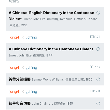
病酒也
A Chinese-English Dictionary in the Cantonese
Dialect
Ernest John Eitel (歐德理), Immanuel Gottlieb Genähr
(葉道勝), 1910
[
cing4
]
꜁ch‘ing
P.77
A Chinese Dictionary in the Cantonese Dialect
Ernest John Eitel (歐德理), 1877
[
cing4
]
꜁ch‘ing
P.64
英華分韻撮要
Samuel Wells Williams (衛三畏廉士甫), 1856
[
cing4
]
꜁ch‘ing
P.21*
初學粵音切要
John Chalmers (湛約翰), 1855