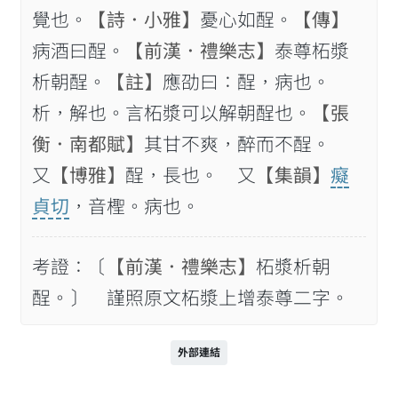
覺也。
【詩．小雅】
憂心如酲。
【傳】
病酒曰酲。
【前漢．禮樂志】
泰尊柘漿
析朝酲。
【註】
應劭曰：酲，病也。
析，解也。言柘漿可以解朝酲也。
【張
衡．南都賦】
其甘不爽，醉而不酲。
又
【博雅】
酲，長也。 又
【集韻】
癡
貞切
，音檉。病也。
考證：〔
【前漢．禮樂志】
柘漿析朝
酲。〕 謹照原文柘漿上增泰尊二字。
外部連結