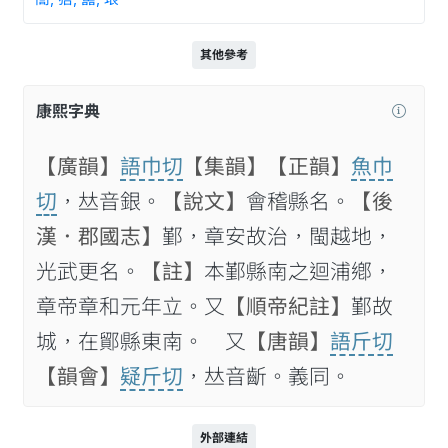
其他參考
康熙字典
【廣韻】
語巾切
【集韻】
【正韻】
魚巾
切
，𠀤音銀。
【說文】
會稽縣名。
【後
漢．郡國志】
鄞，章安故治，閩越地，
光武更名。
【註】
本鄞縣南之迴浦鄕，
章帝章和元年立。又
【順帝紀註】
鄞故
城，在鄮縣東南。 又
【唐韻】
語斤切
【韻會】
疑斤切
，𠀤音齗。義同。
外部連結