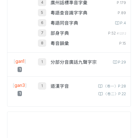
廣州話標準音字彙
P.179
粵語查音識字字典
P.89
粵語同音字典
P.4
部身字典
P.52
#12212
粵音韻彙
P.15
[
gan1
]
分部分音廣話九聲字宗
P.29
1
[
gan3
]
道漢字音
〈卷一〉P.28
1
〈卷二〉P.22