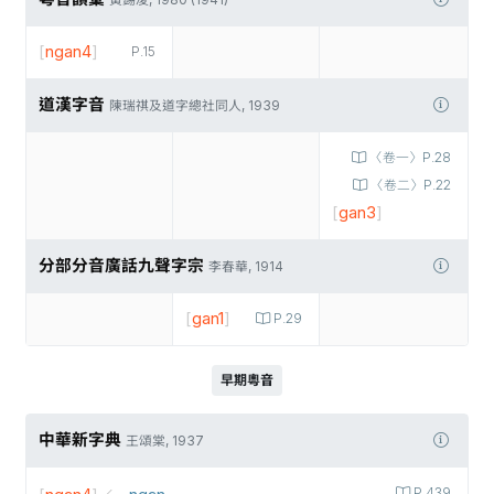
黃錫凌, 1980 (1941)
[
ngan4
]
P.15
道漢字音
陳瑞祺及道字總社同人, 1939
〈卷一〉P.28
〈卷二〉P.22
[
gan3
]
分部分音廣話九聲字宗
李春華, 1914
[
gan1
]
P.29
早期粵音
中華新字典
王頌棠, 1937
꜁ngan
P.439