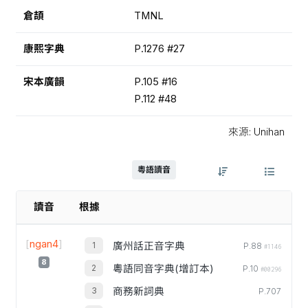
倉頡
TMNL
康熙字典
P.1276 #27
宋本廣韻
P.105 #16
P.112 #48
來源: Unihan
粵語讀音
讀音
根據
[
ngan4
]
廣州話正音字典
P.88
#1146
8
粵語同音字典(增訂本)
P.10
#00296
商務新詞典
P.707