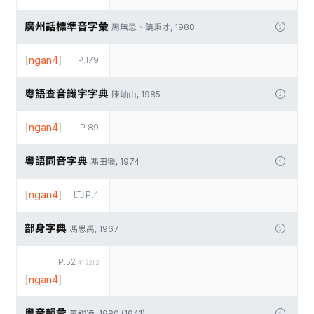
廣州話標準音字彙
周無忌、饒秉才, 1988
[
ngan4
]
P.179
粵語查音識字字典
陳岫山, 1985
[
ngan4
]
P.89
粵語同音字典
馮田獵, 1974
[
ngan4
]
P.4
部身字典
馮思禹, 1967
P.52
#12212
[
ngan4
]
粵音韻彙