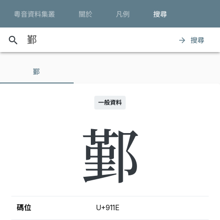
粵音資料集叢
關於
凡例
搜尋
search
搜尋
arrow_forward
鄞
一般資料
鄞
碼位
U+911E