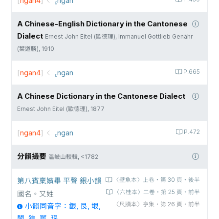
[
ngan4
]
A Chinese-English Dictionary in the Cantonese
Dialect
Ernest John Eitel (歐德理), Immanuel Gottlieb Genähr
(葉道勝), 1910
[
ngan4
]
꜁ngan
P.665
A Chinese Dictionary in the Cantonese Dialect
Ernest John Eitel (歐德理), 1877
[
ngan4
]
꜁ngan
P.472
分韻撮要
溫岐山較輯, <1782
第八賓稟嬪畢 平聲 銀小韻
〈壁魚本〉上卷‧第 30 頁‧後半
〈六桂本〉二卷‧第 25 頁‧前半
國名。又姓
〈尺牘本〉亨集‧第 26 頁‧前半
小韻同音字：銀, 艮, 垠,
誾, 狺, 嚚, 珢