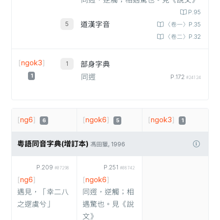
同遌，逆觸；相遇驚也。見《說文》
P.95
道漢字音
〈卷一〉P.35
〈卷二〉P.32
[
ngok3
]
部身字典
1
同遌
P.172
#24124
[
ng6
]
[
ngok6
]
[
ngok3
]
6
5
1
粵語同音字典(增訂本)
馮田獵, 1996
P.209
P.251
#07298
#08742
[
ng6
]
[
ngok6
]
遇見，「幸二八
同遌，逆觸；相
之遻虞兮」
遇驚也。見《說
文》