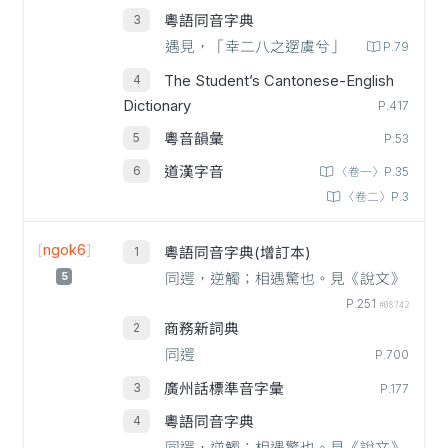
粵語同音字典
遇見，「幸二八之遻虞兮」
P.79
The Student’s Cantonese-English
Dictionary
P.417
粵音韻彙
P.53
道漢字音
〈卷一〉P.35
〈卷二〉P.3
[
ngok6
]
粵語同音字典(增訂本)
5
同遌，逆觸；相遇驚也。見《說文》
P.251
#08742
商務新詞典
同遌
P.700
廣州話標準音字彙
P.177
粵語同音字典