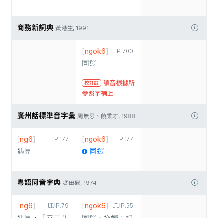
商務新詞典
黃港生, 1991
[
ngok6
]
P.700
同遌
讀音根據所
校訂註
參照字補上
廣州話標準音字彙
周無忌、饒秉才, 1988
[
ng6
]
[
ngok6
]
P.177
P.177
遇見
同遌
粵語同音字典
馮田獵, 1974
[
ng6
]
[
ngok6
]
P.79
P.95