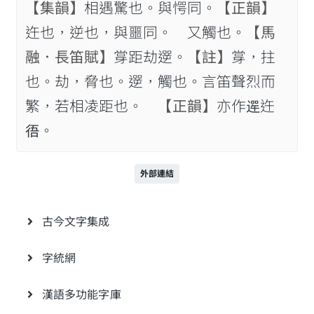
【集韻】
相遇驚也。與愕同。
【正韻】
迕也，逆也，與噩同。 又觸也。
【馬
融．長笛賦】
牚距劫遻。
【註】
牚，拄
也。劫，脅也。遻，觸也。言笛聲烈而
繁，若相凌距也。
【正韻】
亦作𨕣迕
𢓲。
外部連結
古今文字集成
字統網
漢語多功能字庫