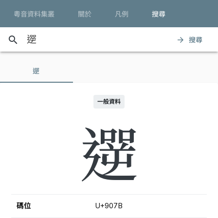
粵音資料集叢
關於
凡例
搜尋
search
搜尋
arrow_forward
遻
一般資料
遻
碼位
U+907B