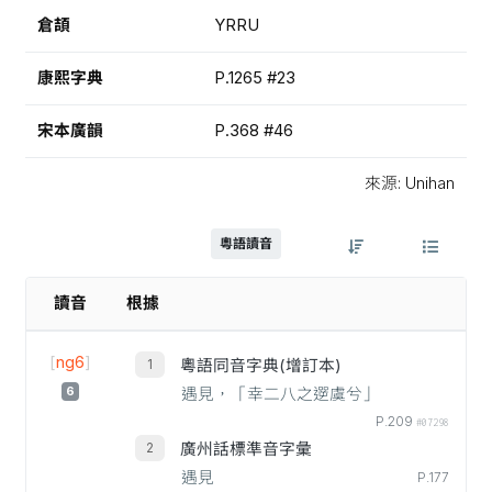
倉頡
YRRU
康熙字典
P.1265 #23
宋本廣韻
P.368 #46
來源: Unihan
粵語讀音
讀音
根據
[
ng6
]
粵語同音字典(增訂本)
6
遇見，「幸二八之遻虞兮」
P.209
#07298
廣州話標準音字彙
遇見
P.177