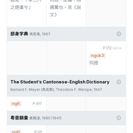
遇見，「幸二八
同遌，逆觸；相
之遻虞兮」
遇驚也。見《說
文》
部身字典
馮思禹, 1967
P.172
#24124
[
ngok3
]
同遌
The Student’s Cantonese-English Dictionary
Bernard F. Meyer (馬奕猷), Theodore F. Wempe, 1947
[
ng6
]
P.417
粵音韻彙
黃錫凌, 1980 (1941)
[
ng6
]
P.53