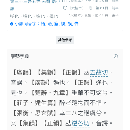
第三十三吾五悟 去聲 悟小
〈壁魚本〉下卷‧第 46 頁‧前半
韻
〈六桂本〉三卷‧第 61 頁‧前半
〈尺牘本〉貞集‧第 44 頁‧後半
逆也，違也，逢也，偶也
小韻同音字：悟, 晤, 寤, 悞, 誤, 忤
其他參考
康熙字典
【廣韻】
【集韻】
【正韻】
𠀤
五故切
，
音誤。
【廣韻】
遇也。
【正韻】
逢也，
見也。
【楚辭．九章】
重華不可遻兮。
【莊子．達生篇】
醉者遻物而不慴。
【張衡．思𤣥賦】
幸二八之遻虞兮。
又
【集韻】
【正韻】
𠀤
逆各切
，音諤。