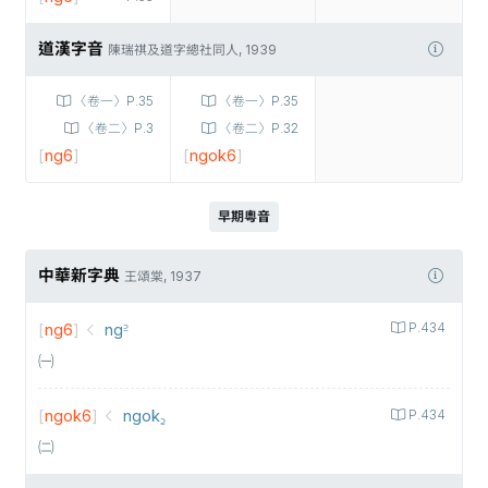
道漢字音
陳瑞祺及道字總社同人, 1939
〈卷一〉P.35
〈卷一〉P.35
〈卷二〉P.3
〈卷二〉P.32
[
ng6
]
[
ngok6
]
早期粵音
中華新字典
王頌棠, 1937
[
ng6
]
ng꜅
P.434
㈠
[
ngok6
]
ngok꜇
P.434
㈡