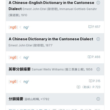
A Chinese-English Dictionary in the Cantonese
Dialect
Ernest John Eitel (歐德理), Immanuel Gottlieb Genähr
(葉道勝), 1910
[
ng6
]
ng꜅
P.657
A Chinese Dictionary in the Cantonese Dialect
Ernest John Eitel (歐德理), 1877
[
ng6
]
ng꜅
P.466
英華分韻撮要
Samuel Wells Williams (衛三畏廉士甫), 1856
[
ng6
]
ng꜅
P.315
〈勘誤〉P.723
分韻撮要
溫岐山較輯, <1782