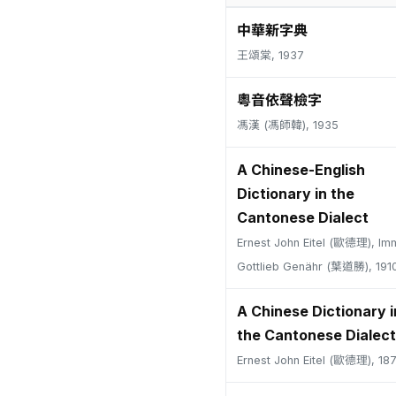
中華新字典
王頌棠, 1937
粵音依聲檢字
馮漢 (馮師韓), 1935
A Chinese-English
Dictionary in the
Cantonese Dialect
Ernest John Eitel (歐德理), Im
Gottlieb Genähr (葉道勝), 191
A Chinese Dictionary i
the Cantonese Dialect
Ernest John Eitel (歐德理), 18