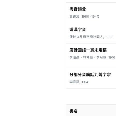
粵音韻彙
黃錫凌, 1980 (1941)
道漢字音
陳瑞祺及道字總社同人, 1939
廣話國語一貫未定稿
李澹愚、林仲堅、李月華, 1916
分部分音廣話九聲字宗
李春華, 1914
書名