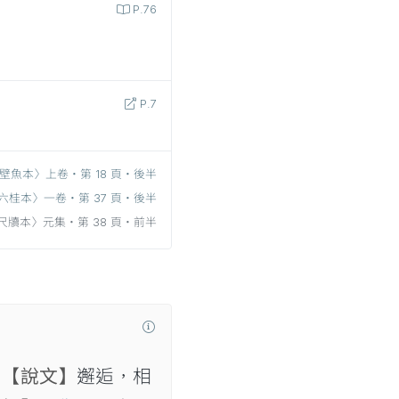
P.76
P.7
壁魚本〉上卷‧第 18 頁‧後半
六桂本〉一卷‧第 37 頁‧後半
尺牘本〉元集‧第 38 頁‧前半
。
【說文】
邂逅，相