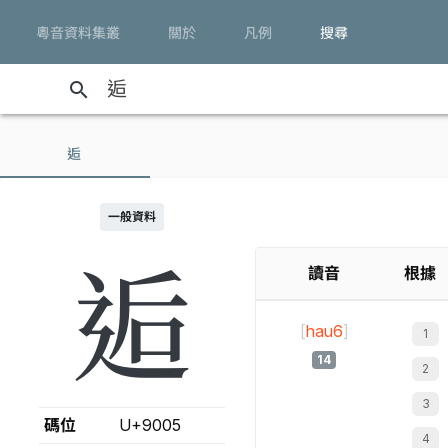
粵音資料集叢
關於
凡例
搜尋
search
逅
一般資料
逅
讀音
根據
[
hau6
]
14
碼位
U+9005