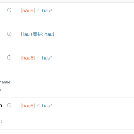
[
hau6
]
hau꜅
Hau (粵拼: hau)
[
hau6
]
hau꜅
manuel
0
n
[
hau6
]
hau꜅
77