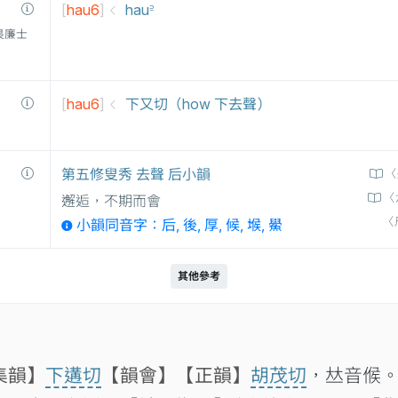
[
hau6
]
hau꜅
衛三畏廉士
[
hau6
]
下又切（how 下去聲）
第五修叟秀 去聲 后小韻
〈
〈
邂逅，不期而會
〈
小韻同音字：后, 後, 厚, 候, 堠, 鱟
其他參考
集韻】
下遘切
【韻會】
【正韻】
胡茂切
，𠀤音𠋫