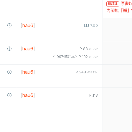
原書以
校訂註
內卻無「逅」
[
hau6
]
P.50
[
hau6
]
P.88
#1952
〈1997修訂本〉P.102
#1952
[
hau6
]
P.248
#33124
[
hau6
]
P.113