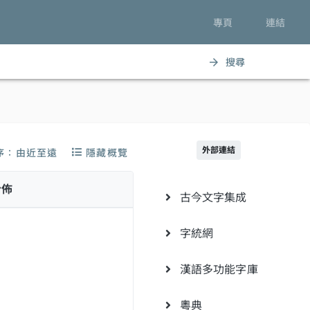
專頁
連結
搜尋
arrow_forward
外部連結
序：由近至遠
隱藏概覽
分佈
古今文字集成
字統網
漢語多功能字庫
粵典