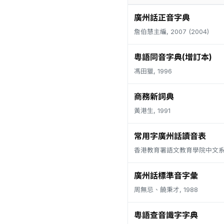
廣州話正音字典
詹伯慧主編, 2007 (2004)
粵語同音字典(增訂本)
馮田獵, 1996
商務新詞典
黃港生, 1991
常用字廣州話讀音表
香港教育署語文教育學院中文系, 
廣州話標準音字彙
周無忌、饒秉才, 1988
粵語查音識字字典