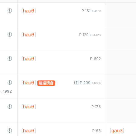
[
hau6
]
P.151
#2078
[
hau6
]
P.129
#04489
[
hau6
]
P.692
[
hau6
]
P.209
建議讀音
#4066
1992
[
hau6
]
P.176
[
hau6
]
[
gau3
]
P.66