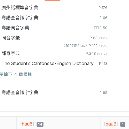
廣州話標準音字彙
P.176
粵語查音識字字典
P.66
粵語同音字典
P.50
同音字彙
P.88
#1952
〈1997修訂本〉P.102
#1952
部身字典
P.248
#33124
The Student’s Cantonese-English Dictionary
P.113
示餘下 4 個根據
粵語查音識字字典
P.65
[
hau6
]
[
gau3
]
14
1