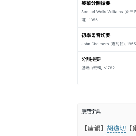
英華分韻撮要
Samuel Wells Williams (
甫), 1856
初學粵音切要
John Chalmers (湛約翰), 1855
分韻撮要
溫岐山較輯, <1782
康熙字典
【唐韻】
胡遘切
【