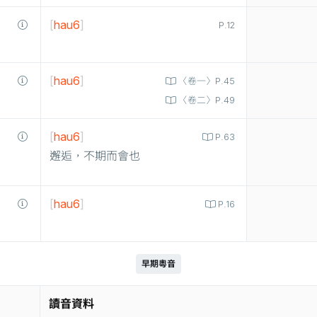
[
hau6
]
P.12
[
hau6
]
〈卷一〉P.45
〈卷二〉P.49
[
hau6
]
P.63
邂逅，不期而會也
[
hau6
]
P.16
早期粵音
讀音資料