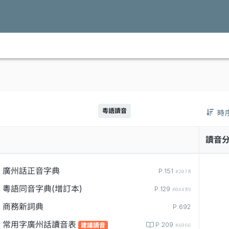
粵語讀音
時
讀音
廣州話正音字典
P.151
#2078
粵語同音字典(增訂本)
P.129
#04489
商務新詞典
P.692
常用字廣州話讀音表
P.209
建議讀音
#4066