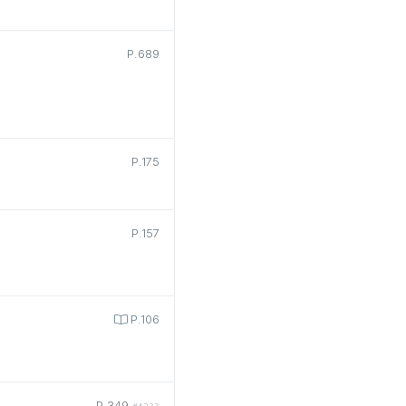
P.689
P.175
P.157
P.106
P.349