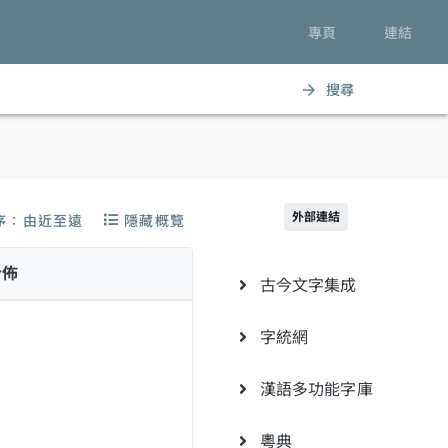
專頁
連結
搜尋
arrow_forward
外部連結
序：由近至遠
隱藏概覽
分佈
古今文字集成
字統網
漢語多功能字庫
粵典