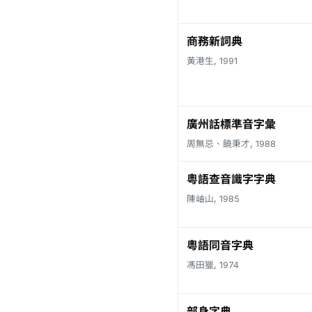
商務新詞典
黃港生, 1991
廣州話標準音字彙
周無忌、饒秉才, 1988
粵語查音識字字典
陳岫山, 1985
粵語同音字典
馮田獵, 1974
部身字典