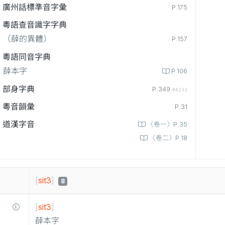
廣州話標準音字彙
P.175
粵語查音識字字典
（薛的異體）
P.157
粵語同音字典
薛本字
P.106
部身字典
P.349
#4233
粵音韻彙
P.31
道漢字音
〈卷一〉P.35
〈卷二〉P.18
[
sit3
]
8
[
sit3
]
薛本字