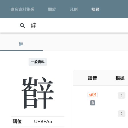
粵音資料集叢
關於
凡例
搜尋
search
辥
一般資料
辥
讀音
根據
[
sit3
]
8
碼位
U+8FA5