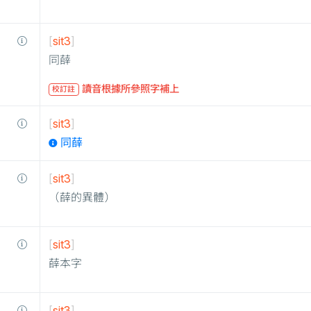
[
sit3
]
同薛
讀音根據所參照字補上
校訂註
[
sit3
]
同薛
[
sit3
]
（薛的異體）
[
sit3
]
薛本字
[
sit3
]