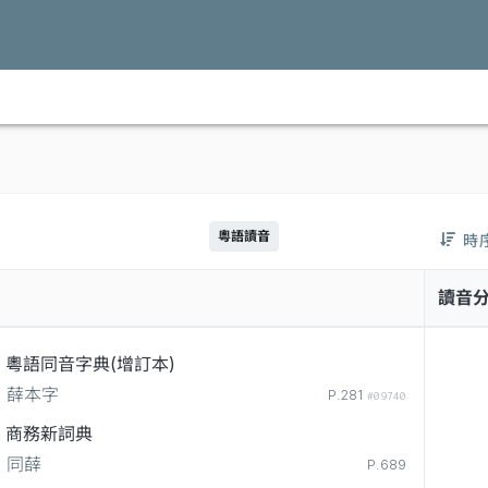
粵語讀音
時
讀音
粵語同音字典(增訂本)
薛本字
P.281
#09740
商務新詞典
同薛
P.689