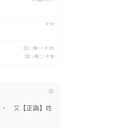
#4233
P.31
〈卷一〉P.35
〈卷二〉P.18
也。 又
【正譌】
姓