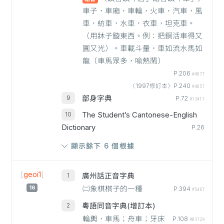
車子，車廂，車輪，火車，汽車，風
車，紡車，水車，衣車，坦克車。
（用牀子鏇東西。例：把銅活車得又
圓又光）。車載斗量，車如流水馬如
龍（車馬眾多，喻熱鬧）
P.206
#4877
〈1997修訂本〉P.240
#4857
部身字典
P.72
#12411
The Student’s Cantonese-English
Dictionary
P.26
顯示餘下 6 個根據
[
geoi1
]
廣州話正音字典
16
㈡象棋棋子的一種
P.394
#5467
粵語同音字典(增訂本)
輪輿，車馬；舟車；牙床
P.108
#03729