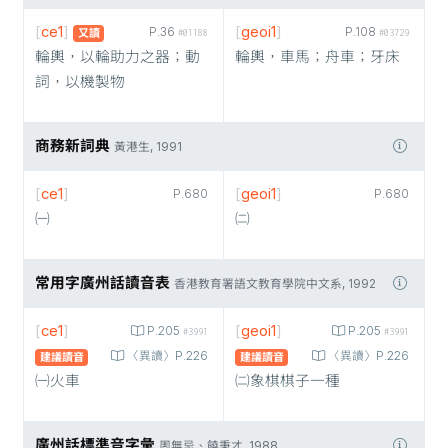
[
ce1
]
[
geoi1
]
P.36
P.108
又讀
#01188
#03729
輪輿，以輪助力之器；動
輪輿，車馬；舟車；牙床
詞，以機製物
商務新詞典
黃港生, 1991
[
ce1
]
[
geoi1
]
P.680
P.680
㈠
㈡
常用字廣州話讀音表
香港教育署語文教育學院中文系, 1992
[
ce1
]
[
geoi1
]
P.205
P.205
#3991
#3991
〈異讀〉P.226
〈異讀〉P.226
建議讀音
建議讀音
㈠火車
㈡象棋棋子一種
廣州話標準音字彙
周無忌、饒秉才, 1988