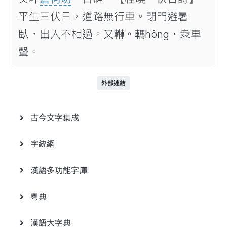
平生三伏日，道路無行車。閉門避暑
臥，出入不相過。又𨎓。𨎇hōng，衆車
聲。
外部連結
古今文字集成
字統網
漢語多功能字庫
粵典
漢語大字典