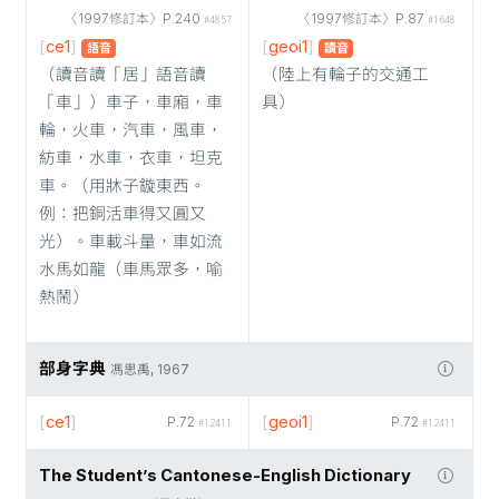
〈1997修訂本〉P.240
〈1997修訂本〉P.87
#4857
#1648
[
ce1
]
[
geoi1
]
語音
讀音
（讀音讀「居」語音讀
（陸上有輪子的交通工
「車」）車子，車廂，車
具）
輪，火車，汽車，風車，
紡車，水車，衣車，坦克
車。（用牀子鏇東西。
例：把銅活車得又圓又
光）。車載斗量，車如流
水馬如龍（車馬眾多，喻
熱鬧）
部身字典
馮思禹, 1967
[
ce1
]
[
geoi1
]
P.72
P.72
#12411
#12411
The Student’s Cantonese-English Dictionary