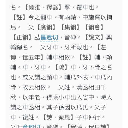
名。
【爾雅．釋器】
罦，覆車也。
【註】
今之翻車，有兩轅，中施罥以捕
鳥。 又
【廣韻】
【集韻】
【韻會】
【正韻】
𠀤
昌遮切
，音硨。
【說文】
輿
輪總名。 又牙車，牙所載也。
【左
傳．僖五年】
輔車相依。
【註】
輔，頰
輔。車，牙車。
【疏】
車，牙下骨之名
也。或又謂之頷車。輔爲外表，車爲內
骨，故云相依。 又姓。漢丞相田千
秋，以年老，得乘小車出入省中，時人
謂之車丞相。其子孫因以爲氏。又子
車，複姓。
【詩．秦風】
子車仲行。
又叶
倉何切
，音磋。
【程曉．伏日詩】