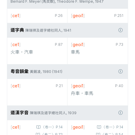
Bernard F. Meyer (馬奕猷), Theodore F. Wempe, 1947
[
ce1
]
[
geoi1
]
P.26
P.251
道字典
陳瑞祺及道字總社同人, 1941
[
ce1
]
[
geoi1
]
P.87
P.73
火車，汽車
車馬
粵音韻彙
黃錫凌, 1980 (1941)
[
ce1
]
[
geoi1
]
P.21
P.40
舟車，車馬
道漢字音
陳瑞祺及道字總社同人, 1939
[
ce1
]
[
geoi1
]
〈卷一〉P.14
〈卷一〉P.14
〈卷二〉P.72
〈卷二〉P.54