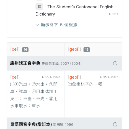
The Student’s Cantonese-English
Dictionary
P.251
顯示餘下 6 個根據
[
ce1
]
[
geoi1
]
16
16
廣州話正音字典
詹伯慧主編, 2007 (2004)
[
ce1
]
[
geoi1
]
P.394
P.394
#5467
#5467
㈠①汽車。②水車。③開
㈡象棋棋子的一種
車．試車。④用車牀加工
東西：車圓．車光。⑤用
水車取水：車水
粵語同音字典(增訂本)
馮田獵, 1996