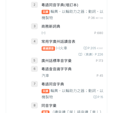
粵語同音字典(增訂本)
輪輿，以輪助力之器；動詞，以
又讀
機製物
P.36
#01188
商務新詞典
㈠
P.680
常用字廣州話讀音表
㈠火車
P.205
建議讀音
#3991
〈異讀〉P.226
廣州話標準音字彙
P.173
粵語查音識字字典
汽車
P.45
粵語同音字典
輪輿，以輪助力之器；動詞，以
又讀
機製物
P.15
同音字彙
（讀音讀「居」語音讀「車」）
語音