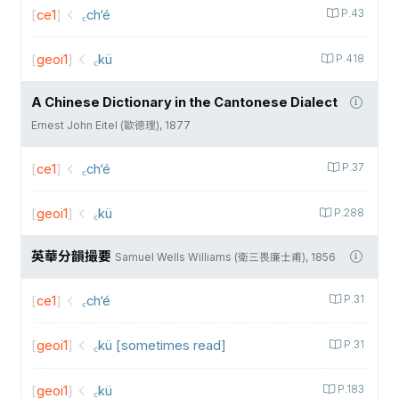
[
ce1
]
꜀ch‘é
P.43
[
geoi1
]
꜀kü
P.418
A Chinese Dictionary in the Cantonese Dialect
Ernest John Eitel (歐德理), 1877
[
ce1
]
꜀ch‘é
P.37
[
geoi1
]
꜀kü
P.288
英華分韻撮要
Samuel Wells Williams (衛三畏廉士甫), 1856
[
ce1
]
꜀ch‘é
P.31
[
geoi1
]
꜀kü [sometimes read]
P.31
[
geoi1
]
꜀kü
P.183