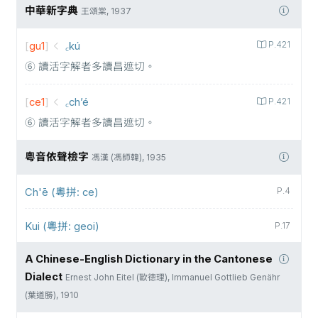
中華新字典
王頌棠, 1937
[
gu1
]
꜀kú
P.421
⑥ 讀活字解者多讀昌遮切。
[
ce1
]
꜀ch’é
P.421
⑥ 讀活字解者多讀昌遮切。
粵音依聲檢字
馮漢 (馮師韓), 1935
Ch'ē (粵拼: ce)
P.4
Kui (粵拼: geoi)
P.17
A Chinese-English Dictionary in the Cantonese
Dialect
Ernest John Eitel (歐德理), Immanuel Gottlieb Genähr
(葉道勝), 1910