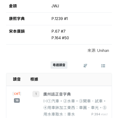
倉頡
JWJ
康熙字典
P.1239 #1
宋本廣韻
P.67 #7
P.164 #50
來源: Unihan
粵語讀音
讀音
根據
[
ce1
]
廣州話正音字典
16
㈠①汽車。②水車。③開車．試車。
④用車牀加工東西：車圓．車光。⑤
用水車取水：車水
P.394
#5467