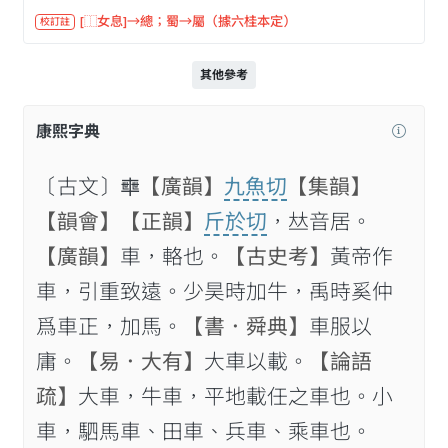
[⿰女息]→總；蜀→屬（據六桂本定）
校訂註
其他參考
康熙字典
〔古文〕𠦴
【廣韻】
九魚切
【集韻】
【韻會】
【正韻】
斤於切
，𠀤音居。
【廣韻】
車，輅也。
【古史考】
黃帝作
車，引重致遠。少昊時加牛，禹時奚仲
爲車正，加馬。
【書．舜典】
車服以
庸。
【易．大有】
大車以載。
【論語
疏】
大車，牛車，平地載任之車也。小
車，駟馬車、田車、兵車、乘車也。