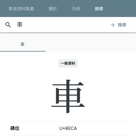
粵音資料集叢
關於
凡例
搜尋
search
搜尋
arrow_forward
車
一般資料
車
碼位
U+8ECA