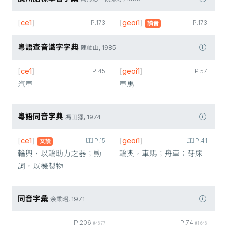
[
ce1
]
[
geoi1
]
P.173
P.173
讀音
粵語查音識字字典
陳岫山, 1985
[
ce1
]
[
geoi1
]
P.45
P.57
汽車
車馬
粵語同音字典
馮田獵, 1974
[
ce1
]
[
geoi1
]
P.15
P.41
又讀
輪輿，以輪助力之器；動
輪輿，車馬；舟車；牙床
詞，以機製物
同音字彙
余秉昭, 1971
P.206
P.74
#4877
#1648