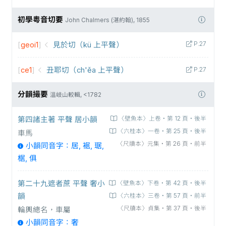
初學粵音切要
John Chalmers (湛約翰), 1855
[
geoi1
]
見於切（kü 上平聲）
P.27
[
ce1
]
丑耶切（ch'ěa 上平聲）
P.27
分韻撮要
溫岐山較輯, <1782
第四諸主著 平聲 居小韻
〈壁魚本〉上卷‧第 12 頁‧後半
〈六桂本〉一卷‧第 25 頁‧後半
車馬
〈尺牘本〉元集‧第 26 頁‧前半
小韻同音字：居, 裾, 琚,
椐, 俱
第二十九遮者蔗 平聲 奢小
〈壁魚本〉下卷‧第 42 頁‧後半
韻
〈六桂本〉三卷‧第 57 頁‧前半
〈尺牘本〉貞集‧第 37 頁‧後半
輪輿總名，車屬
小韻同音字：奢