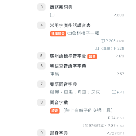
商務新詞典
㈡
P.680
常用字廣州話讀音表
㈡象棋棋子一種
建議讀音
P.205
#3991
〈異讀〉P.226
廣州話標準音字彙
P.173
讀音
粵語查音識字字典
車馬
P.57
粵語同音字典
輪輿，車馬；舟車；牙床
P.41
同音字彙
（陸上有輪子的交通工具）
讀音
P.74
#1648
〈1997修訂本〉P.87
#1648
部身字典
P.72
#12411