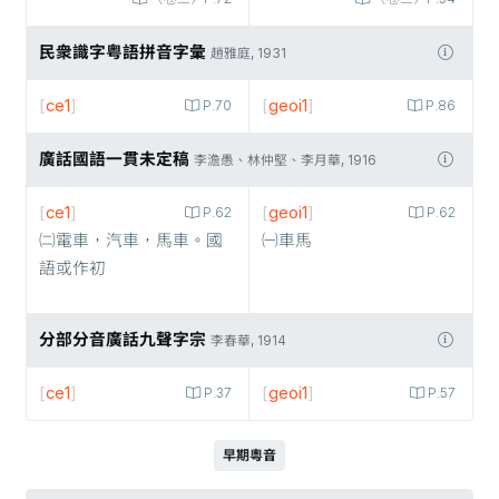
民衆識字粤語拼音字彙
趙雅庭, 1931
[
ce1
]
[
geoi1
]
P.70
P.86
廣話國語一貫未定稿
李澹愚、林仲堅、李月華, 1916
[
ce1
]
[
geoi1
]
P.62
P.62
㈡電車，汽車，馬車。國
㈠車馬
語或作初
分部分音廣話九聲字宗
李春華, 1914
[
ce1
]
[
geoi1
]
P.37
P.57
早期粵音