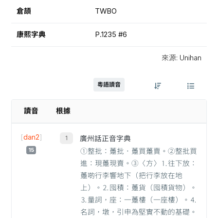
倉頡
TWBO
康熙字典
P.1235 #6
來源: Unihan
粵語讀音
讀音
根據
[
dan2
]
廣州話正音字典
15
①整批：躉批．躉買躉賣。②整批買
進：現躉現賣。③〈方〉⒈往下放：
躉啲行李響地下（把行李放在地
上）。⒉囤積：躉貨（囤積貨物）。
⒊量詞，座：一躉樓（一座樓）。⒋
名詞，墩，引申為堅實不動的基礎。