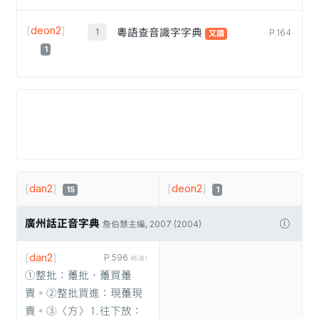
[
deon2
]
粵語查音識字字典
P.164
又讀
1
[
dan2
]
[
deon2
]
15
1
廣州話正音字典
詹伯慧主編, 2007 (2004)
[
dan2
]
P.596
#8201
①整批：躉批．躉買躉
賣。②整批買進：現躉現
賣。③〈方〉⒈往下放：