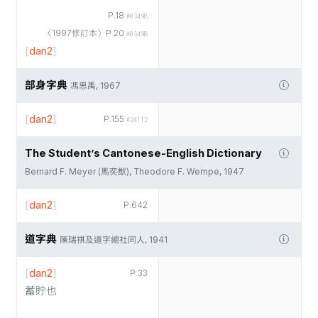
P.18
#0349B
〈1997修訂本〉P.20
#0349B
[
dan2
]
部身字典
馮思禹, 1967
[
dan2
]
P.155
#24112
The Student’s Cantonese-English Dictionary
Bernard F. Meyer (馬奕猷), Theodore F. Wempe, 1947
[
dan2
]
P.642
道字典
陳瑞祺及道字總社同人, 1941
[
dan2
]
P.33
蓄貯也