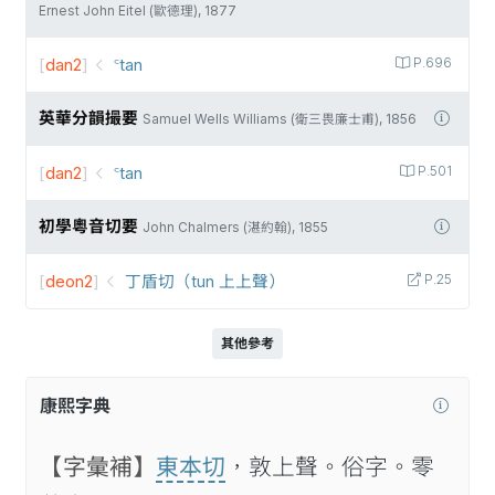
Ernest John Eitel (歐德理), 1877
[
dan2
]
꜂tan
P.696
英華分韻撮要
Samuel Wells Williams (衛三畏廉士甫), 1856
[
dan2
]
꜂tan
P.501
初學粵音切要
John Chalmers (湛約翰), 1855
[
deon2
]
丁盾切（tun 上上聲）
P.25
其他參考
康熙字典
【字彙補】
東本切
，敦上聲。俗字。零