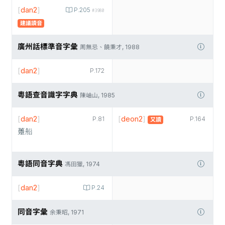
[
dan2
]
P.205
#3980
建議讀音
廣州話標準音字彙
周無忌、饒秉才, 1988
[
dan2
]
P.172
粵語查音識字字典
陳岫山, 1985
[
dan2
]
[
deon2
]
P.81
P.164
又讀
躉船
粵語同音字典
馮田獵, 1974
[
dan2
]
P.24
同音字彙
余秉昭, 1971