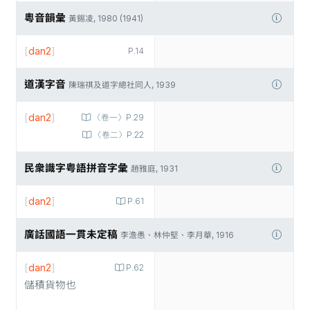
粵音韻彙
黃錫凌, 1980 (1941)
[
dan2
]
P.14
道漢字音
陳瑞祺及道字總社同人, 1939
[
dan2
]
〈卷一〉P.29
〈卷二〉P.22
民衆識字粤語拼音字彙
趙雅庭, 1931
[
dan2
]
P.61
廣話國語一貫未定稿
李澹愚、林仲堅、李月華, 1916
[
dan2
]
P.62
儲積貨物也