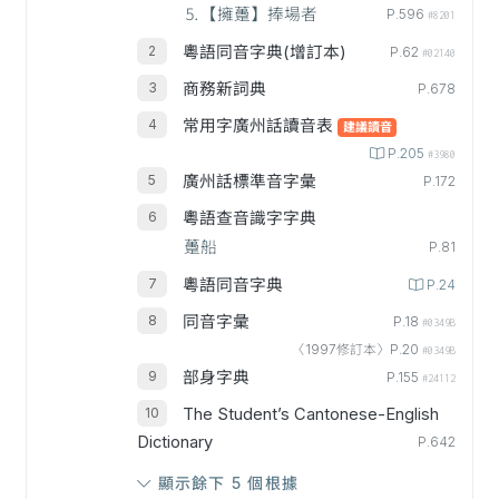
⒌【擁躉】捧場者
P.596
#8201
粵語同音字典(增訂本)
P.62
#02140
商務新詞典
P.678
常用字廣州話讀音表
建議讀音
P.205
#3980
廣州話標準音字彙
P.172
粵語查音識字字典
躉船
P.81
粵語同音字典
P.24
同音字彙
P.18
#0349B
〈1997修訂本〉P.20
#0349B
部身字典
P.155
#24112
The Student’s Cantonese-English
Dictionary
P.642
顯示餘下 5 個根據