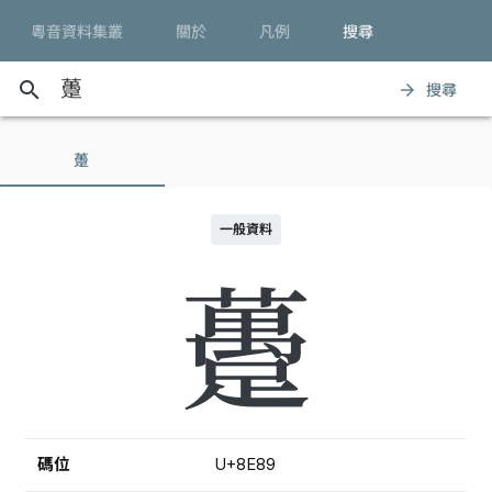
粵音資料集叢
關於
凡例
搜尋
search
搜尋
arrow_forward
躉
一般資料
躉
碼位
U+8E89