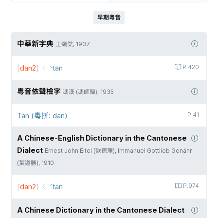
早期粵音
中華新字典
王頌棠, 1937
[
dan2
]
꜂tan
P.420
粵音依聲檢字
馮漢 (馮師韓), 1935
Tan (粵拼: dan)
P.41
A Chinese-English Dictionary in the Cantonese
Dialect
Ernest John Eitel (歐德理), Immanuel Gottlieb Genähr
(葉道勝), 1910
[
dan2
]
꜂tan
P.974
A Chinese Dictionary in the Cantonese Dialect