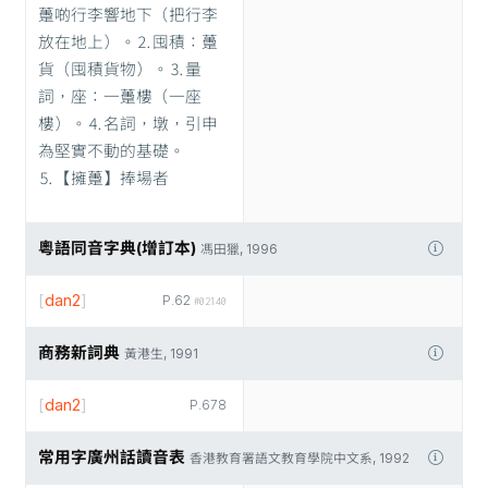
躉啲行李響地下（把行李
放在地上）。⒉囤積：躉
貨（囤積貨物）。⒊量
詞，座：一躉樓（一座
樓）。⒋名詞，墩，引申
為堅實不動的基礎。
⒌【擁躉】捧場者
粵語同音字典(增訂本)
馮田獵, 1996
[
dan2
]
P.62
#02140
商務新詞典
黃港生, 1991
[
dan2
]
P.678
常用字廣州話讀音表
香港教育署語文教育學院中文系, 1992