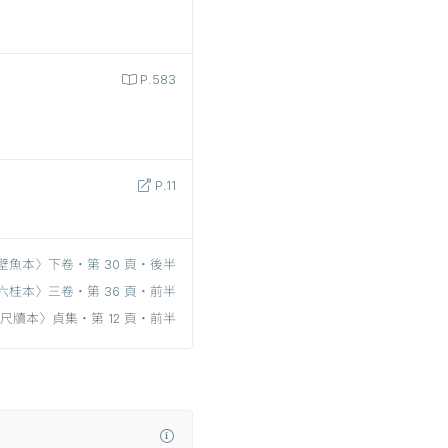
P.583
P.11
壁魚本〉下卷‧第 30 頁‧後半
六桂本〉三卷‧第 36 頁‧前半
尺牘本〉貞集‧第 12 頁‧前半