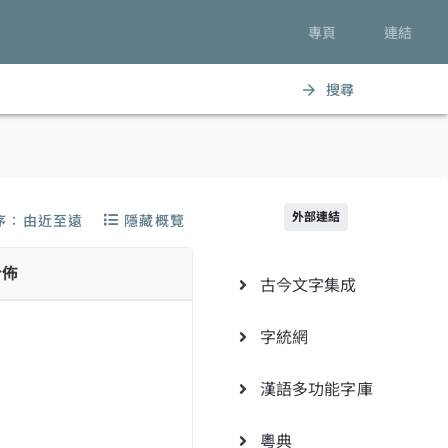
專頁
連結
搜尋
arrow_forward
外部連結
序：由近至遠
隱藏概覽
分佈
古今文字集成
字統網
漢語多功能字庫
粵典