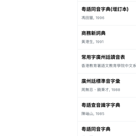
粵語同音字典(增訂本)
馮田獵, 1996
商務新詞典
黃港生, 1991
常用字廣州話讀音表
香港教育署語文教育學院中文系, 
廣州話標準音字彙
周無忌、饒秉才, 1988
粵語查音識字字典
陳岫山, 1985
粵語同音字典