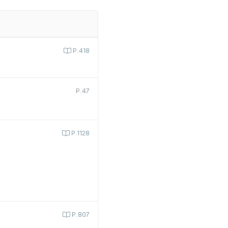
P.418
P.47
P.1128
P.807