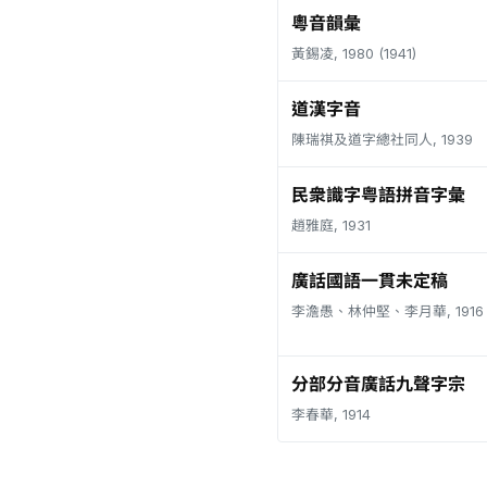
粵音韻彙
黃錫凌, 1980 (1941)
道漢字音
陳瑞祺及道字總社同人, 1939
民衆識字粤語拼音字彙
趙雅庭, 1931
廣話國語一貫未定稿
李澹愚、林仲堅、李月華, 1916
分部分音廣話九聲字宗
李春華, 1914