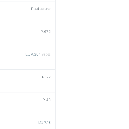
P.44
#01492
P.676
P.204
#3963
P.172
P.43
P.18