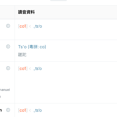
讀音資料
[
co1
]
꜀ts’o
Ts'o (粵拼: co)
蹉跎
[
co1
]
꜀ts‘o
manuel
0
n
[
co1
]
꜀ts‘o