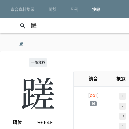
粵音資料集叢
關於
凡例
搜尋
search
蹉
一般資料
蹉
讀音
根據
[
co1
]
16
碼位
U+8E49