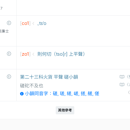
77
[
co1
]
꜀ts‘o
衛三畏廉士
[
zo1
]
則何切（tso[r] 上平聲）
第二十三科火貨 平聲 磋小韻
〈
〈
磋砣不及也
〈
小韻同音字：磋, 瑳, 縒, 嵯, 搓, 艖, 傞
其他參考