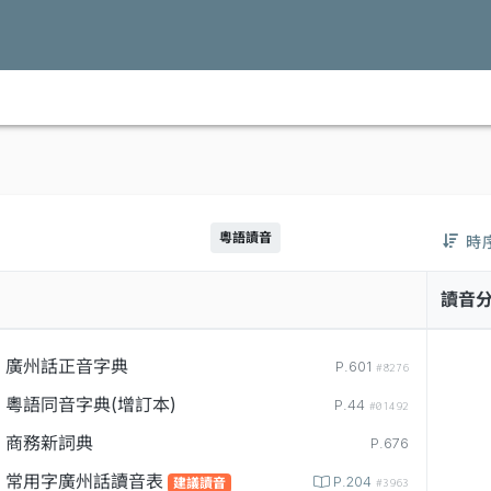
粵語讀音
時
讀音
廣州話正音字典
P.601
#8276
粵語同音字典(增訂本)
P.44
#01492
商務新詞典
P.676
常用字廣州話讀音表
P.204
建議讀音
#3963