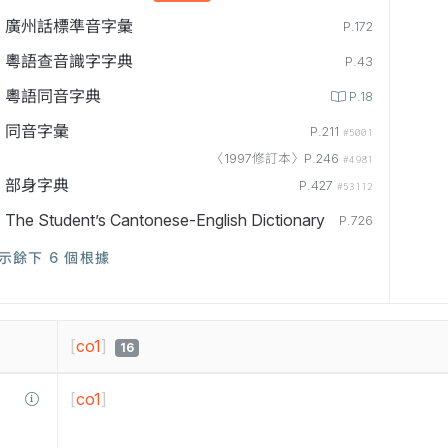
廣州話標準音字彙
P.172
粵語查音識字字典
P.43
粵語同音字典
P.18
同音字彙
P.211
#5001
〈1997修訂本〉P.246
#4981
部身字典
P.427
#53112
The Student’s Cantonese-English Dictionary
P.726
示餘下 6 個根據
[
co1
]
16
[
co1
]