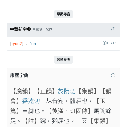
早期粵音
中華新字典
王頌棠, 1937
[
jyun2
]
꜂ün
P.417
其他參考
康熙字典
【廣韻】
【正韻】
於阮切
【集韻】
【韻
會】
委遠切
，𠀤音宛。體屈也。
【玉
篇】
申脚也。
【後漢．班固傳】
馬踠餘
足。
【註】
踠，猶屈也。 又
【集韻】