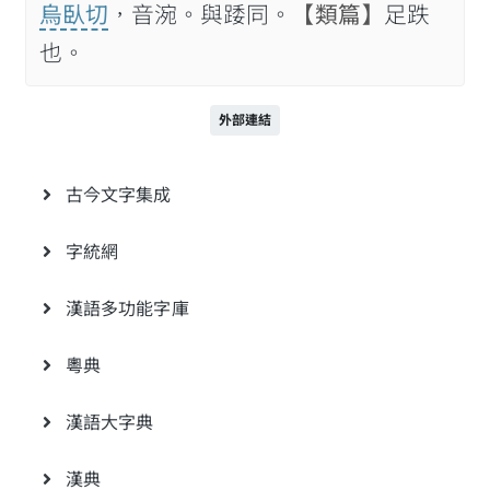
烏臥切
，音涴。與踒同。
【類篇】
足跌
也。
外部連結
古今文字集成
字統網
漢語多功能字庫
粵典
漢語大字典
漢典