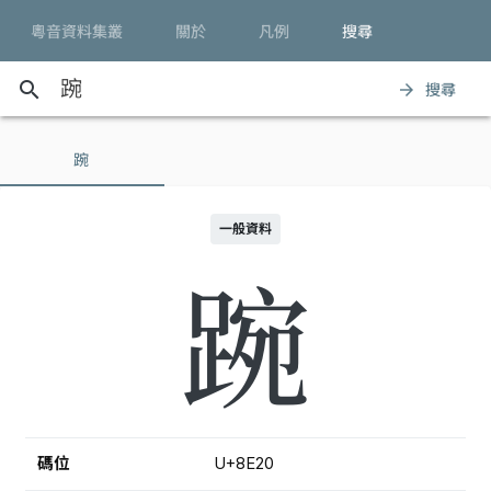
粵音資料集叢
關於
凡例
搜尋
search
搜尋
arrow_forward
踠
一般資料
踠
碼位
U+8E20