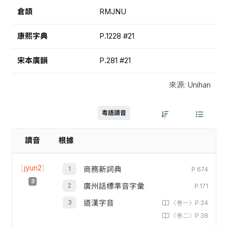
倉頡
RMJNU
康熙字典
P.1228 #21
宋本廣韻
P.281 #21
來源: Unihan
粵語讀音
讀音
根據
[
jyun2
]
商務新詞典
P.674
3
廣州話標準音字彙
P.171
道漢字音
〈卷一〉P.34
〈卷二〉P.38