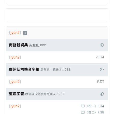
[
jyun2
]
3
商務新詞典
黃港生, 1991
[
jyun2
]
P.674
廣州話標準音字彙
周無忌、饒秉才, 1988
[
jyun2
]
P.171
道漢字音
陳瑞祺及道字總社同人, 1939
[
jyun2
]
〈卷一〉P.34
〈卷二〉P.38