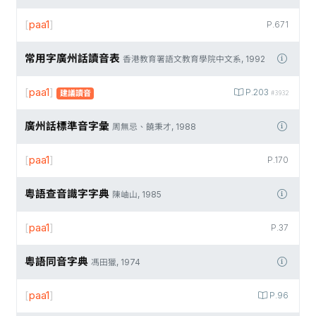
[
paa1
]
P.671
常用字廣州話讀音表
香港教育署語文教育學院中文系, 1992
[
paa1
]
P.203
建議讀音
#3932
廣州話標準音字彙
周無忌、饒秉才, 1988
[
paa1
]
P.170
粵語查音識字字典
陳岫山, 1985
[
paa1
]
P.37
粵語同音字典
馮田獵, 1974
[
paa1
]
P.96