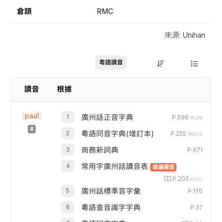
倉頡
RMC
來源: Unihan
粵語讀音
讀音
根據
[
paa1
]
廣州話正音字典
P.596
#8200
8
粵語同音字典(增訂本)
P.255
#08834
商務新詞典
P.671
常用字廣州話讀音表
建議讀音
P.203
#3932
廣州話標準音字彙
P.170
粵語查音識字字典
P.37