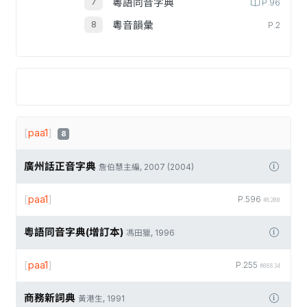
粵語同音字典
P.96
粵音韻彙
P.2
[
paa1
]
8
廣州話正音字典
詹伯慧主編, 2007 (2004)
[
paa1
]
P.596
#8200
粵語同音字典(增訂本)
馮田獵, 1996
[
paa1
]
P.255
#08834
商務新詞典
黃港生, 1991