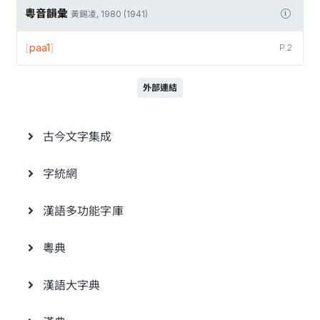
粵音韻彙
黃錫凌, 1980 (1941)
[
paa1
]
P.2
外部連結
古今文字集成
字統網
漢語多功能字庫
粵典
漢語大字典