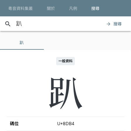
粵音資料集叢
關於
凡例
搜尋
search
搜尋
arrow_forward
趴
一般資料
趴
碼位
U+8DB4