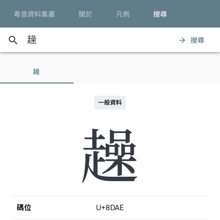
粵音資料集叢
關於
凡例
搜尋
search
搜尋
arrow_forward
趮
一般資料
趮
碼位
U+8DAE