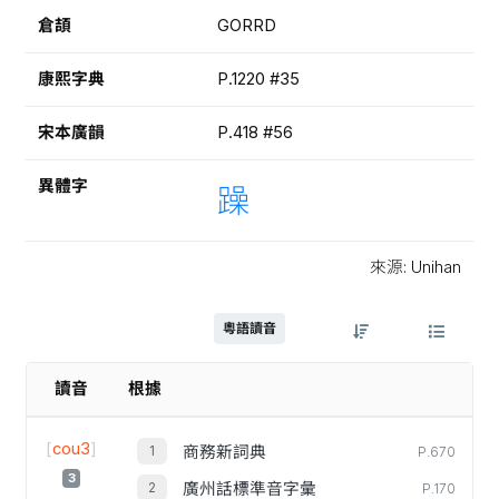
倉頡
GORRD
康熙字典
P.1220 #35
宋本廣韻
P.418 #56
異體字
躁
來源: Unihan
粵語讀音
讀音
根據
[
cou3
]
商務新詞典
P.670
3
廣州話標準音字彙
P.170