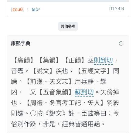
[
zou6
]
tsò꜅
P.414
其他參考
康熙字典
【廣韻】
【集韻】
【正韻】
𠀤
則到切
，
音竈。
【說文】
疾也。
【五經文字】
同
躁。
【前漢．天文志】
用兵靜，趮
凶。 又
【五音集韻】
蘇到切
。矢傍掉
也。
【周禮．冬官考工記．矢人】
羽殺
則趮。○按《說文》註，臣鉉等曰：今
俗別作躁，非是，經典皆通用趮。