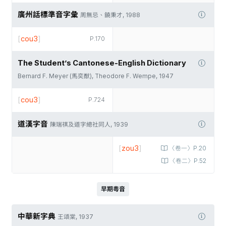
廣州話標準音字彙
周無忌、饒秉才, 1988
[
cou3
]
P.170
The Student’s Cantonese-English Dictionary
Bernard F. Meyer (馬奕猷), Theodore F. Wempe, 1947
[
cou3
]
P.724
道漢字音
陳瑞祺及道字總社同人, 1939
[
zou3
]
〈卷一〉P.20
〈卷二〉P.52
早期粵音
中華新字典
王頌棠, 1937