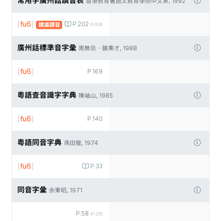
常用字廣州話讀音表
香港教育署語文教育學院中文系, 1992
[
fu6
]
P.202
建議讀音
#3920
廣州話標準音字彙
周無忌、饒秉才, 1988
[
fu6
]
P.169
粵語查音識字字典
陳岫山, 1985
[
fu6
]
P.140
粵語同音字典
馮田獵, 1974
[
fu6
]
P.33
同音字彙
余秉昭, 1971
P.58
#1295