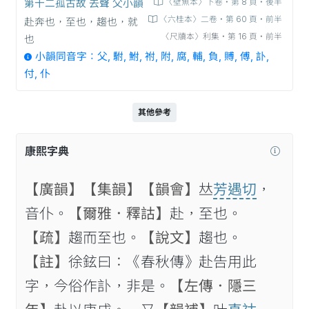
第十二孤古故 去聲 父小韻
〈壁魚本〉下卷‧第 8 頁‧後半
〈六桂本〉二卷‧第 60 頁‧前半
赴奔也，至也，趨也，就
〈尺牘本〉利集‧第 16 頁‧前半
也
小韻同音字：父, 駙, 鮒, 祔, 附, 腐, 輔, 負, 賻, 傅, 訃,
付, 仆
其他參考
康熙字典
【廣韻】
【集韻】
【韻會】
𠀤
芳遇切
，
音仆。
【爾雅．釋詁】
赴，至也。
【疏】
趨而至也。
【說文】
趨也。
【註】
徐鉉曰：《春秋傳》赴告用此
字，今俗作訃，非是。
【左傳．隱三