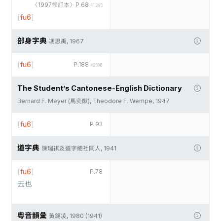
〈1997修訂本〉P.68
#1295
[
fu6
]
部身字典
馮思禹, 1967
[
fu6
]
P.188
#2500
The Student’s Cantonese-English Dictionary
Bernard F. Meyer (馬奕猷), Theodore F. Wempe, 1947
[
fu6
]
P.93
道字典
陳瑞祺及道字總社同人, 1941
[
fu6
]
P.78
去也
粵音韻彙
黃錫凌, 1980 (1941)