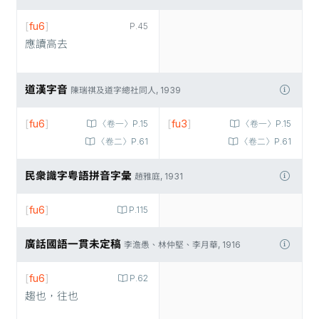
[
fu6
]
P.45
應讀高去
道漢字音
陳瑞祺及道字總社同人, 1939
[
fu6
]
[
fu3
]
〈卷一〉P.15
〈卷一〉P.15
〈卷二〉P.61
〈卷二〉P.61
民衆識字粤語拼音字彙
趙雅庭, 1931
[
fu6
]
P.115
廣話國語一貫未定稿
李澹愚、林仲堅、李月華, 1916
[
fu6
]
P.62
趨也，往也