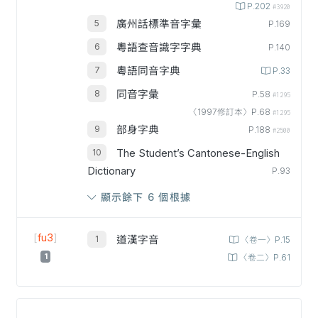
P.202
#3920
廣州話標準音字彙
P.169
粵語查音識字字典
P.140
粵語同音字典
P.33
同音字彙
P.58
#1295
〈1997修訂本〉P.68
#1295
部身字典
P.188
#2500
The Student’s Cantonese-English
Dictionary
P.93
顯示餘下 6 個根據
[
fu3
]
道漢字音
〈卷一〉P.15
1
〈卷二〉P.61