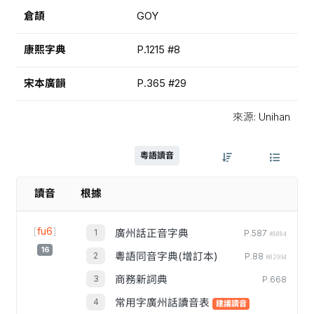
倉頡
GOY
康熙字典
P.1215 #8
宋本廣韻
P.365 #29
來源: Unihan
粵語讀音
讀音
根據
[
fu6
]
廣州話正音字典
P.587
#8084
16
粵語同音字典(增訂本)
P.88
#02994
商務新詞典
P.668
常用字廣州話讀音表
建議讀音