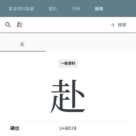
粵音資料集叢
關於
凡例
搜尋
search
搜尋
arrow_forward
赴
一般資料
赴
碼位
U+8D74