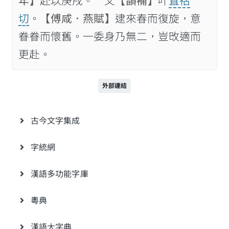
年】
赴以庚戌。 又
【韻補】
叶
直祜
切
。
【傅咸．燕賦】
逮來春而復旋，意
眷眷而懷舊。一委身乃無二，豈攺適而
更赴。
外部連結
古今文字集成
字統網
漢語多功能字庫
粵典
漢語大字典