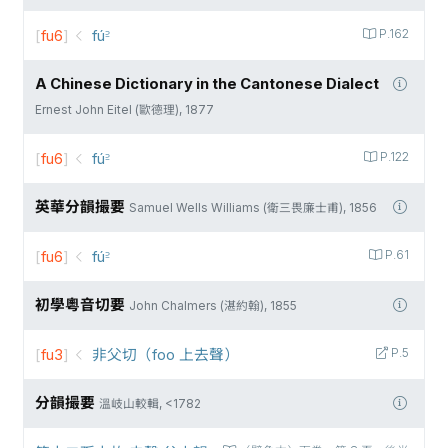
[
fu6
]
fú꜅
P.162
A Chinese Dictionary in the Cantonese Dialect
Ernest John Eitel (歐德理), 1877
[
fu6
]
fú꜅
P.122
英華分韻撮要
Samuel Wells Williams (衛三畏廉士甫), 1856
[
fu6
]
fú꜅
P.61
初學粵音切要
John Chalmers (湛約翰), 1855
[
fu3
]
非父切（foo 上去聲）
P.5
分韻撮要
溫岐山較輯, <1782