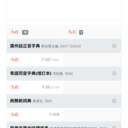
[
fu6
]
[
fu3
]
16
1
廣州話正音字典
詹伯慧主編, 2007 (2004)
[
fu6
]
P.587
#8084
粵語同音字典(增訂本)
馮田獵, 1996
[
fu6
]
P.88
#02994
商務新詞典
黃港生, 1991
[
fu6
]
P.668