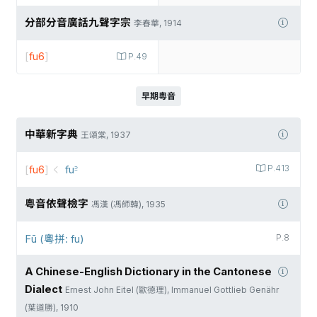
分部分音廣話九聲字宗
李春華, 1914
[
fu6
]
P.49
早期粵音
中華新字典
王頌棠, 1937
[
fu6
]
fu꜅
P.413
粵音依聲檢字
馮漢 (馮師韓), 1935
Fū (粵拼: fu)
P.8
A Chinese-English Dictionary in the Cantonese
Dialect
Ernest John Eitel (歐德理), Immanuel Gottlieb Genähr
(葉道勝), 1910