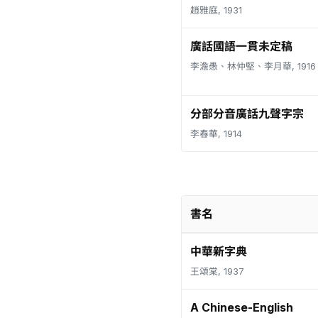
趙雅庭, 1931
廣話國語一貫未定稿
李澹愚、林仲堅、李月華, 1916
分部分音廣話九聲字宗
李春華, 1914
書名
中華新字典
王頌棠, 1937
A Chinese-English