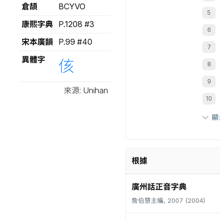
倉頡
BCYVO
康熙字典
P.1208 #3
宋本廣韻
P.99 #40
異體字
侅
來源: Unihan
顯
根據
廣州話正音字典
詹伯慧主編, 2007 (2004)