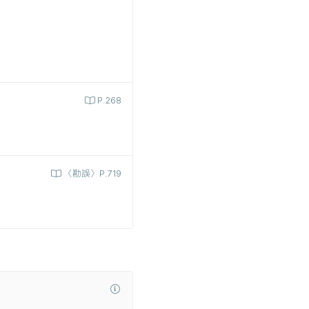
P.268
〈勘誤〉P.719