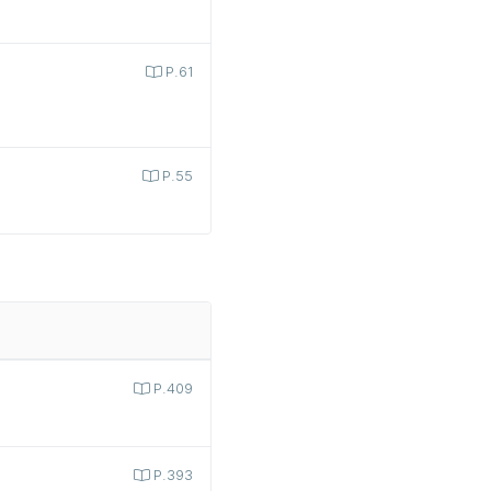
P.61
P.55
P.409
P.393