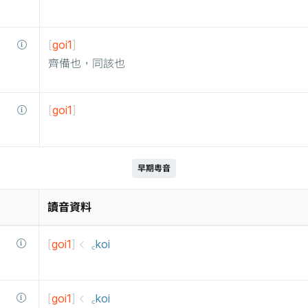
[
goi1
]
齊備也，同該也
[
goi1
]
早期粵音
讀音資料
[
goi1
]
꜀koi
[
goi1
]
꜀koi