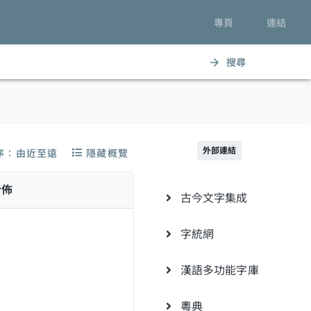
專頁
連結
搜尋
arrow_forward
外部連結
序：由近至遠
隱藏概覽
分佈
古今文字集成
字統網
漢語多功能字庫
粵典