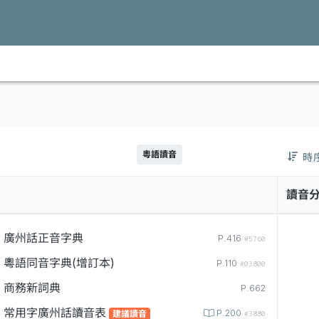
粵語讀音
時
讀音
廣州話正音字典
P.416
#5760
粵語同音字典(增訂本)
P.110
#03800
商務新詞典
P.662
常用字廣州話讀音表
P.200
建議讀音
#3880