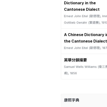
Dictionary in the
Cantonese Dialect
Ernest John Eitel (歐德理), Im
Gottlieb Genähr (葉道勝), 191
A Chinese Dictionary i
the Cantonese Dialect
Ernest John Eitel (歐德理), 18
英華分韻撮要
Samuel Wells Williams (
甫), 1856
康熙字典