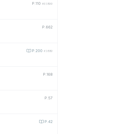
P.110
#03800
P.662
P.200
#3880
P.168
P.57
P.42