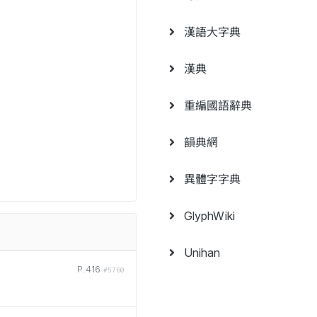
漢語大字典
漢典
重編國語辭典
韻典網
異體字字典
GlyphWiki
Unihan
P.416
#5760