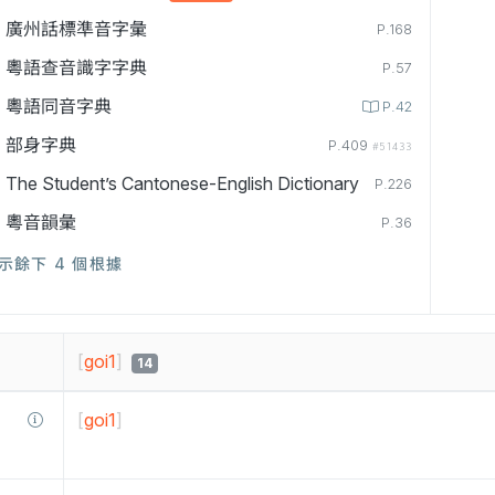
廣州話標準音字彙
P.168
粵語查音識字字典
P.57
粵語同音字典
P.42
部身字典
P.409
#51433
The Student’s Cantonese-English Dictionary
P.226
粵音韻彙
P.36
示餘下 4 個根據
[
goi1
]
14
[
goi1
]