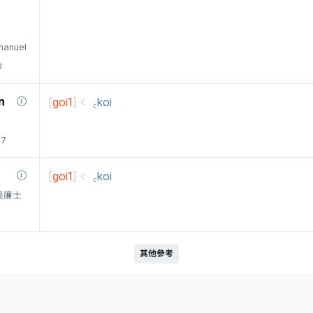
manuel
0
n
[
goi1
]
꜀koi
77
[
goi1
]
꜀koi
衛三畏廉士
其他參考