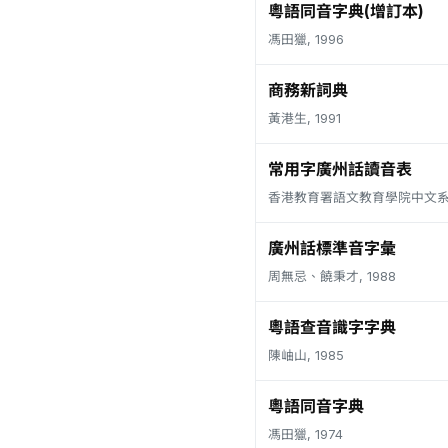
粵語同音字典(增訂本)
馮田獵, 1996
商務新詞典
黃港生, 1991
常用字廣州話讀音表
香港教育署語文教育學院中文系, 
廣州話標準音字彙
周無忌、饒秉才, 1988
粵語查音識字字典
陳岫山, 1985
粵語同音字典
馮田獵, 1974