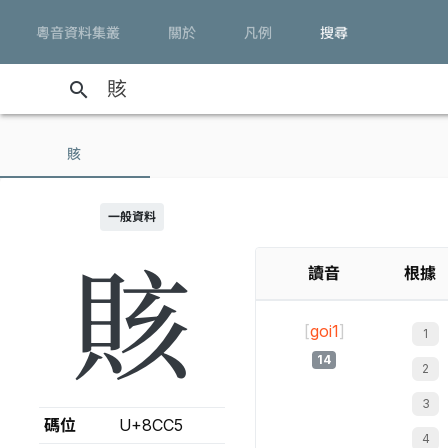
粵音資料集叢
關於
凡例
搜尋
search
賅
一般資料
賅
讀音
根據
[
goi1
]
14
碼位
U+8CC5